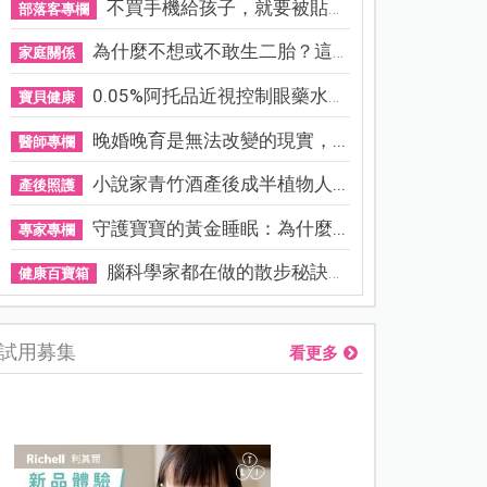
不買手機給孩子，就要被貼「...
部落客專欄
為什麼不想或不敢生二胎？這8...
家庭關係
0.05%阿托品近視控制眼藥水納...
寶貝健康
晚婚晚育是無法改變的現實，...
醫師專欄
小說家青竹酒產後成半植物人...
產後照護
守護寶寶的黃金睡眠：為什麼...
專家專欄
腦科學家都在做的散步秘訣！...
健康百寶箱
試用募集
看更多