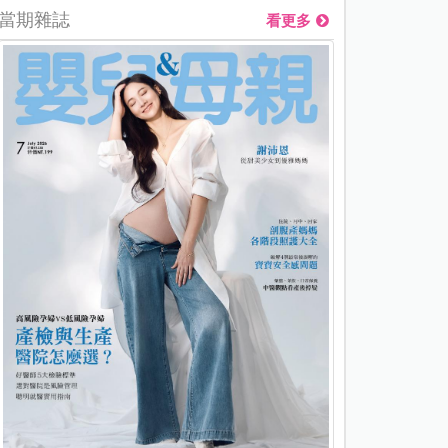
當期雜誌
看更多