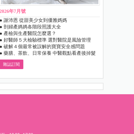
2026年7月號
● 謝沛恩 從甜美少女到優雅媽媽
● 剖婦產媽媽各階段照護大全
● 產檢與生產醫院怎麼選？
● 好醫師５大檢驗標準 選對醫院是風險管理
● 破解４個最常被誤解的寶寶安全感問題
● 藥膳、茶飲、日常保養 中醫觀點看產後掉髮
雜誌訂閱