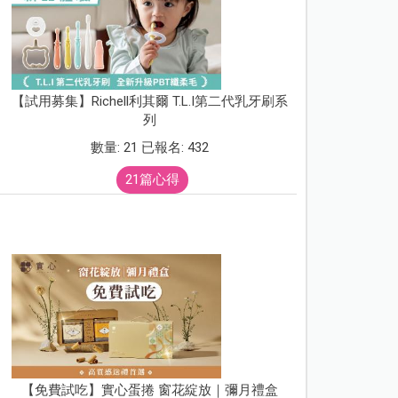
【試用募集】Richell利其爾 T.L.I第二代乳牙刷系
列
數量: 21 已報名: 432
21篇心得
【免費試吃】實心蛋捲 窗花綻放｜彌月禮盒