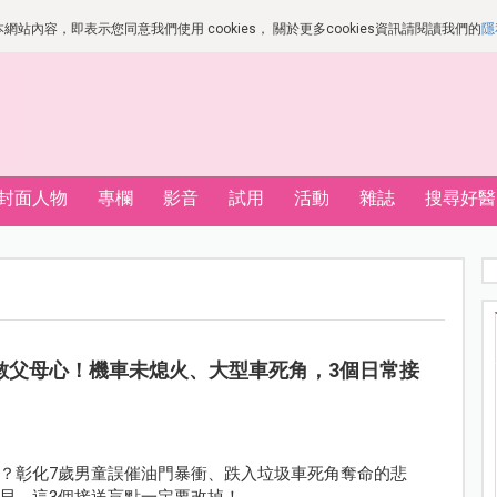
站內容，即表示您同意我們使用 cookies， 關於更多cookies資訊請閱讀我們的
隱
封面人物
專欄
影音
試用
活動
雜誌
搜尋好醫
數父母心！機車未熄火、大型車死角，3個日常接
？彰化7歲男童誤催油門暴衝、跌入垃圾車死角奪命的悲
貝，這3個接送盲點一定要改掉！