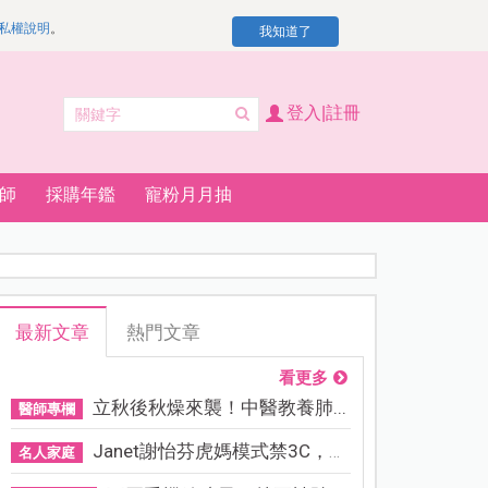
私權說明
。
我知道了
登入|註冊
師
採購年鑑
寵粉月月抽
最新文章
熱門文章
看更多
立秋後秋燥來襲！中醫教養肺...
醫師專欄
Janet謝怡芬虎媽模式禁3C，看...
名人家庭