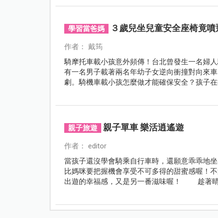
３歲兒坐兒童安全座椅竟噴
學習當爸媽
作者： 戴筠
騎摩托車載小孩意外頻傳！台北曾發生一名婦人
有一名男子載著兩名年幼子女逆向衝撞對向來車
劇。騎機車載小孩怎麼做才能確保安全？孩子在
親子單車 樂活逍遙遊
親子旅遊
作者： editor
當孩子還沒學會騎乘自行車時，還願意乖乖地坐
比媽咪要把握機會享受不可多得的甜蜜感喔！不
出遊的幸福感，又是另一番滋味喔！ 趁著晴
吧！