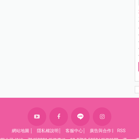
網站地圖
│
隱私權說明
│
客服中心
│
廣告與合作
|
RSS