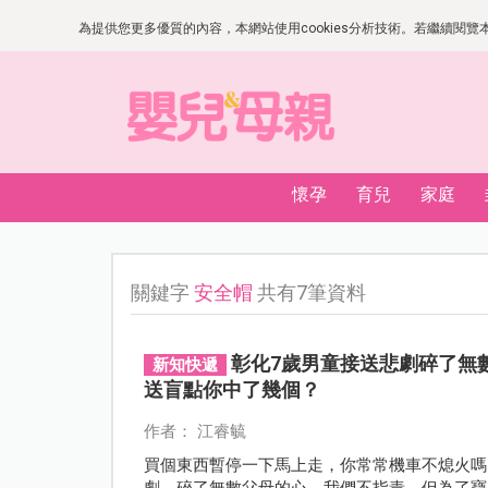
為提供您更多優質的內容，本網站使用cookies分析技術。若繼續閱覽本網
懷孕
育兒
家庭
關鍵字
安全帽
共有7筆資料
彰化7歲男童接送悲劇碎了無
新知快遞
送盲點你中了幾個？
作者： 江睿毓
買個東西暫停一下馬上走，你常常機車不熄火嗎
劇，碎了無數父母的心。我們不指責，但為了寶