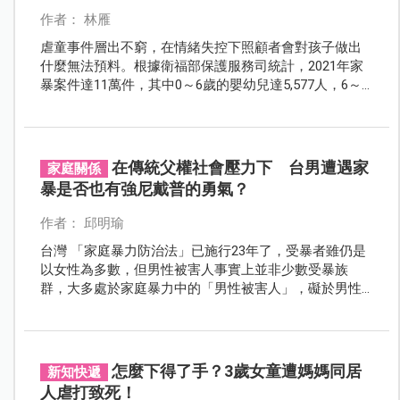
作者： 林雁
虐童事件層出不窮，在情緒失控下照顧者會對孩子做出
什麼無法預料。根據衛福部保護服務司統計，2021年家
暴案件達11萬件，其中0～6歲的嬰幼兒達5,577人，6～
12歲兒童則有7,679人。小小孩不能為自己發聲，或許仍
有許多悲劇掩藏在平和的假象下。因此，若你發現身邊
的孩子有被家暴的痕跡，不要覺得「清官難斷家務
事」，你的插手可能會改變孩子的一生。
在傳統父權社會壓力下 台男遭遇家
家庭關係
暴是否也有強尼戴普的勇氣？
作者： 邱明瑜
台灣 「家庭暴力防治法」已施行23年了，受暴者雖仍是
以女性為多數，但男性被害人事實上並非少數受暴族
群，大多處於家庭暴力中的「男性被害人」，礙於男性
自尊一般都會有「難看見、難開口、難求助」的三難狀
況，不過藉由這次強尼戴普（Johnny Depp）與安柏赫德
（Amber Heard）的世紀官司，證明不分男女都有可能是
家庭暴力中的受害者，在一段長期處於暴力脅迫的婚姻
怎麼下得了手？3歲女童遭媽媽同居
新知快遞
關係中隱忍退讓絕對不是理想的解決之道。
人虐打致死！