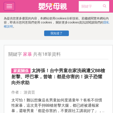
Toggle
navigation
為提供您更多優質的內容，本網站使用cookies分析技術。若繼續閱覽本網站內
容，即表示您同意我們使用 cookies， 關於更多cookies資訊請閱讀我們的
隱私
權說明
。
我知道了
關鍵字
家暴
共有18筆資料
太誇張！台中男童在家洗碗遭父BB槍
家庭關係
射擊、呼巴掌，曾嗆：都是你害的！孩子恐懼
向外求助
作者： 游資芸
太可怕！難以想像這名男童如何度過童年？爸爸不但慣
性家暴，這次竟手持BB槍射擊大腿，都已經被通報家
暴，還嗆男童「都是你害的，不要跟社工講就好了」，