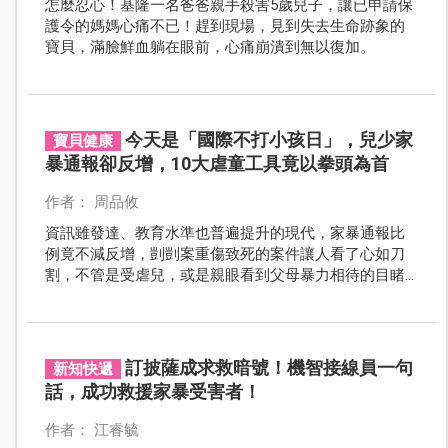
怎麼忍心！基隆一名爸爸親手殺害5歲兒子，讓已申請保
護令的媽媽心痛不已！趕到現場，見到失去生命跡象的
寶貝，滿臉鮮血躺在眼前，心痛崩潰到無以復加。
今天是「國際不打小孩日」，兒少家
寶貝健康
暴通報卻反增，10大虐童工具竟以拳頭為首
作者： 周品攸
資訊雖發達、教育水準也普遍提升的現代，家暴通報比
例竟不減反增，剴剴案重傷致死的案件讓人看了心如刀
割，不管是受虐兒，或是親眼看到父母暴力相待的目睹
兒，都需要社會的關懷，每年的4/30是「國際不打小孩
日」，不館是不是不打小孩日，每天、每時、每刻、每
個人更該重視兒童保護議題，保護我們的下一代。
訂披薩成求救暗號！機智接線員一句
新知快遞
話，成功救援家暴受害者！
作者： 江睿毓