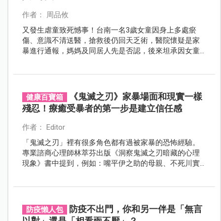
作者： 周品攸
又發生虐童致死憾事！台南一名3歲女童因身上多處瘀
傷、意識不清送醫，搶救後仍回天乏術，醫院懷疑是家
暴進行通報，媽媽及同居人先是否認，後來坦承因女童
不乖用拖把管教，才會失手將孩子毆打致死。
《鬼滅之刃》家暴場面和現實一樣
健康百寶箱
殘忍！療癒受暴者的第一步是建立信任感
作者： Editor
「鬼滅之刃」裡有很多角色都有過被家暴的恐怖經驗。
專業諮商心理師林萃芬出版《洞察鬼滅之刃暗藏的心理
現象》書中提到，例如：嘴平伊之助的母親、不死川實
彌、栗花落香奈乎。而現實世界裡，家庭暴力的颶風也
摧殘著無數人的心理健康...。
防疫不出門，你和另一伴是「無言
防疫懶人包
以對」還是「相看兩不厭」？