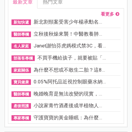
最新文章
熱門文章
看更多
新北割頸案受害少年楊承勳名...
新知快遞
立秋後秋燥來襲！中醫教養肺...
醫師專欄
Janet謝怡芬虎媽模式禁3C，看...
名人家庭
不買手機給孩子，就要被貼「...
部落客專欄
為什麼不想或不敢生二胎？這8...
家庭關係
0.05%阿托品近視控制眼藥水納...
寶貝健康
晚婚晚育是無法改變的現實，...
醫師專欄
小說家青竹酒產後成半植物人...
產後照護
守護寶寶的黃金睡眠：為什麼...
專家專欄