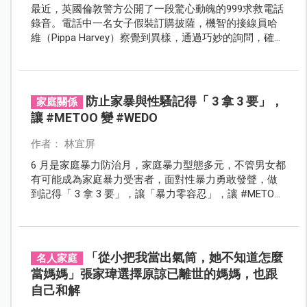
最近，英國倫敦警方公開了一段驚心動魄的999求救電話
錄音。電話中一名女子假裝訂購披薩，機智的接線員哈
維（Pippa Harvey）察覺到異樣，通過巧妙的詢問，確認
女子身處家暴險境，成功派遣警察前往救援！
防止家暴與性騷記得「 3 拿 3 要」，
家庭關係
讓 #METOO 變 #WEDO
作者： 林宜屏
6 月是家庭暴力防治月，家庭暴力型態多元，不管男女都
有可能成為家庭暴力受害者，面對性暴力勇敢發聲，做
到記得「 3 拿 3 要」，讓「暴力零容忍」，讓 #METOO
變 #WEDO 。
「從小把我當出氣筒，她不知道怎麼
名人家庭
當媽媽」張家瑋選擇原諒已離世的媽媽，也跟
自己和解