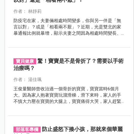
作者： 林靜莉
防疫宅在家，夫妻倆相處時間變多，你與另一伴是「無
言以對」？或是「相看兩不厭」？近期，光是雙北的家
暴通報比例就暴增，顯示夫妻之間因為相處時間變長、
空間變小而產生的摩擦增多，面對這種情況，該怎麼
辦？
驚！寶寶是不是骨折了？需要以手術
寶貝健康
治療嗎？
作者： 湯佳珮
王俊量醫師曾收治過一個骨折的寶寶，寶寶當時6個月
大。因為家人抱著寶寶玩溜滑梯，滑下來時，家人的手
不慎大力壓在寶寶的大腿上，寶寶痛得大哭，家人趕緊
帶寶寶就醫，才發現寶寶的大腿骨折了！萬一寶寶骨
折，究竟會不會自癒？還是一定要動手術？聽聽看醫師
怎麼說。
防止盛怒下揍小孩，那就來個華麗
部落客專欄