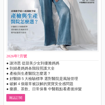
2026年7月號
● 謝沛恩 從甜美少女到優雅媽媽
● 剖婦產媽媽各階段照護大全
● 產檢與生產醫院怎麼選？
● 好醫師５大檢驗標準 選對醫院是風險管理
● 破解４個最常被誤解的寶寶安全感問題
● 藥膳、茶飲、日常保養 中醫觀點看產後掉髮
雜誌訂閱