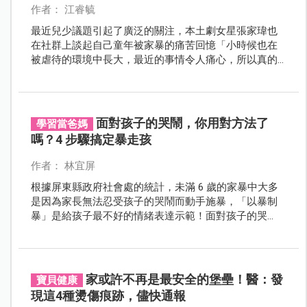
作者： 江睿毓
最近兒少議題引起了廣泛的關注，本土劇女星張家瑋也
在社群上談起自己童年被家暴的痛苦回憶「小時候也在
被虐待的環境中長大，最近的事情令人痛心，所以真的
很希望每一個小孩能夠被友善的對待。」
面對孩子的哭鬧，你用對方法了
學習當爸媽
嗎？4 步驟搞定暴走孩
作者： 林宜屏
根據屏東縣政府社會處的統計，未滿 6 歲的家暴中大多
是因為家長無法忍受孩子的哭鬧而動手施暴，「以暴制
暴」是給孩子最不好的情緒表達示範！面對孩子的哭
鬧，你用對方法了嗎？ 4 步驟教你搞定暴走孩！
家或許不再是最安全的堡壘！醫：發
寶貝健康
現這4種燙傷痕跡，儘快通報