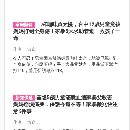
令人不捨男童的遭遇！
一杯咖啡買太慢，台中12歲男童竟被
家庭關係
媽媽打到全身傷！家暴5大求助管道，救孩子一
命
作者： 游資芸
令人不忍！男童因為幫媽媽買咖啡太久，就被母親打到
全身瘀傷，怎麼下得了手！家暴零姑息，受暴當下幫忙
打110，善用保護專線113。
基隆5歲男童滿臉血遭家暴父殺害，
新知快遞
媽媽崩潰痛哭，保護令還在等！家暴徵兆快注
意6件事
作者： 游資芸