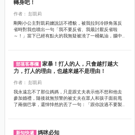
轉身吧！
作者： 彭凱莉
剛剛小公主對凱莉嬤說話不禮貌，被我拉到冷靜角落反
省時對我也噴出一句「我不要反省、我最討厭反省啦
～！」當下已經有點火的我無疑被澆了一桶氣油，腦中
立刻浮現我抓起她賞了兩巴掌的畫面，但⋯我忍下來
了！我不發一語走到廚房，然後喝了一杯水再走出來...
家暴！打人的人，只會越打越大
部落客專欄
力，打人的理由，也越來越不是理由！
作者： 彭凱莉
我永遠忘不了那位媽媽，只是跟丈夫表示他不想和他去
參加婚禮，隨後就無預警的被丈夫在眾人和孩子面前甩
了兩個巴掌，還悻悻然的丟了一句：「跟你說過不要製
造我麻煩！」那是我第一次親眼見到何謂家暴，也是我
第一次看到有人被打卻不敢掉眼淚...
媽咪必知
新知快遞