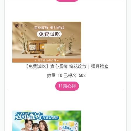
【免費試吃】實心蛋捲 窗花綻放｜彌月禮盒
數量: 10 已報名: 502
11篇心得