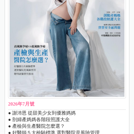
2026年7月號
● 謝沛恩 從甜美少女到優雅媽媽
● 剖婦產媽媽各階段照護大全
● 產檢與生產醫院怎麼選？
● 好醫師５大檢驗標準 選對醫院是風險管理