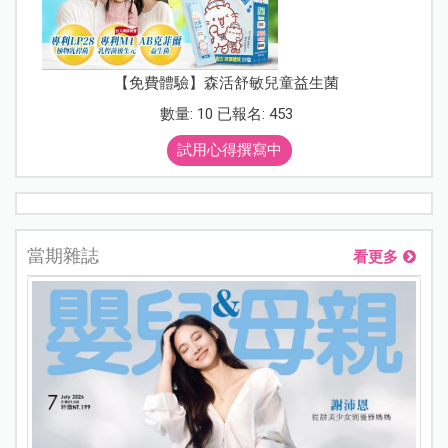
【免費體驗】森活舒敏兒童益生菌
數量: 10 已報名: 453
試用心得撰寫中
當期雜誌
看更多