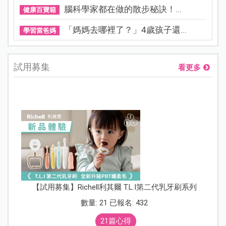
腦科學家都在做的散步秘訣！...
健康百寶箱
「媽媽去哪裡了？」4歲孩子還...
學習當爸媽
試用募集
看更多
【試用募集】Richell利其爾 T.L.I第二代乳牙刷系列
數量: 21 已報名: 432
21篇心得