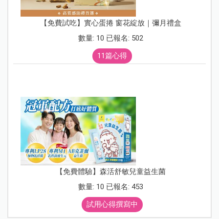
【免費試吃】實心蛋捲 窗花綻放｜彌月禮盒
數量: 10 已報名: 502
11篇心得
【免費體驗】森活舒敏兒童益生菌
數量: 10 已報名: 453
試用心得撰寫中