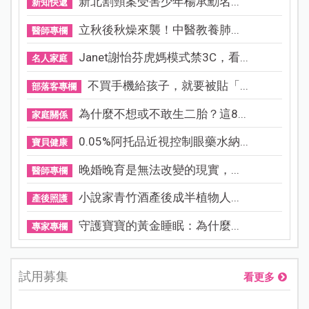
新北割頸案受害少年楊承勳名...
新知快遞
立秋後秋燥來襲！中醫教養肺...
醫師專欄
Janet謝怡芬虎媽模式禁3C，看...
名人家庭
不買手機給孩子，就要被貼「...
部落客專欄
為什麼不想或不敢生二胎？這8...
家庭關係
0.05%阿托品近視控制眼藥水納...
寶貝健康
晚婚晚育是無法改變的現實，...
醫師專欄
小說家青竹酒產後成半植物人...
產後照護
守護寶寶的黃金睡眠：為什麼...
專家專欄
試用募集
看更多