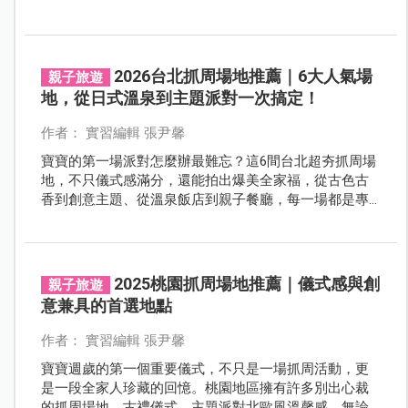
2026台北抓周場地推薦｜6大人氣場
親子旅遊
地，從日式溫泉到主題派對一次搞定！
作者： 實習編輯 張尹馨
寶寶的第一場派對怎麼辦最難忘？這6間台北超夯抓周場
地，不只儀式感滿分，還能拍出爆美全家福，從古色古
香到創意主題、從溫泉飯店到親子餐廳，每一場都是專
屬寶貝的成長儀式！
2025桃園抓周場地推薦｜儀式感與創
親子旅遊
意兼具的首選地點
作者： 實習編輯 張尹馨
寶寶週歲的第一個重要儀式，不只是一場抓周活動，更
是一段全家人珍藏的回憶。桃園地區擁有許多別出心裁
的抓周場地，古禮儀式、主題派對北歐風溫馨感，無論