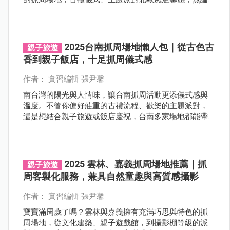
你偏好拍照質感、親子互動或是家人團聚，這裡都能找
到適合你的選擇。
2025台南抓周場地懶人包｜從古色古
親子旅遊
香到親子飯店，十足抓周儀式感
作者： 實習編輯 張尹馨
南台灣的陽光與人情味，讓台南抓周活動更添儀式感與
溫度。不管你偏好莊重的古禮流程、歡樂的主題派對，
還是想結合親子旅遊或飯店慶祝，台南多家場地都能帶
來豐富選擇。不論是安平老屋、特色飯店還是親子農
場，這篇幫你一次整理好！
2025 雲林、嘉義抓周場地推薦｜抓
親子旅遊
周客製化服務，兼具自然童趣與高質感攝影
作者： 實習編輯 張尹馨
寶寶滿周歲了嗎？雲林與嘉義擁有充滿巧思與特色的抓
周場地，從文化建築、親子遊戲館，到攝影棚等級的派