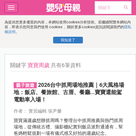
Toggle
navigation
為提供您更多優質的內容，本網站使用cookies分析技術。若繼續閱覽本網站內
容，即表示您同意我們使用 cookies， 關於更多cookies資訊請閱讀我們的
隱私
權說明
。
我知道了
關鍵字
寶寶周歲
共有6筆資料
2026台中抓周場地推薦｜6大風格場
親子旅遊
地：飯店、餐旅館、古厝、餐廳...寶寶還能駕
電動車入場！
作者： 實習編輯 張尹馨
寶寶滿週歲想辦抓周嗎？整理台中抓周推薦與熱門抓周
場地，從傳統古禮、攝影棚紀實到飯店派對通通有，幫
爸媽輕鬆規劃一場有儀式感又好拍的週歲紀念。