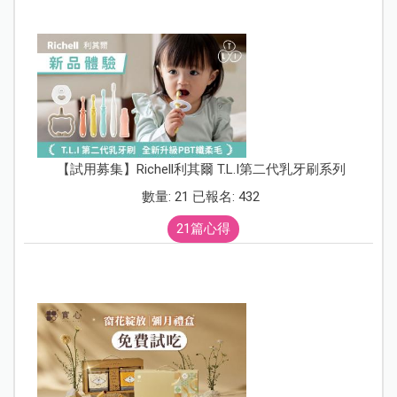
【試用募集】Richell利其爾 T.L.I第二代乳牙刷系列
數量: 21 已報名: 432
21篇心得