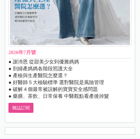
2026年7月號
● 謝沛恩 從甜美少女到優雅媽媽
● 剖婦產媽媽各階段照護大全
● 產檢與生產醫院怎麼選？
● 好醫師５大檢驗標準 選對醫院是風險管理
● 破解４個最常被誤解的寶寶安全感問題
● 藥膳、茶飲、日常保養 中醫觀點看產後掉髮
雜誌訂閱