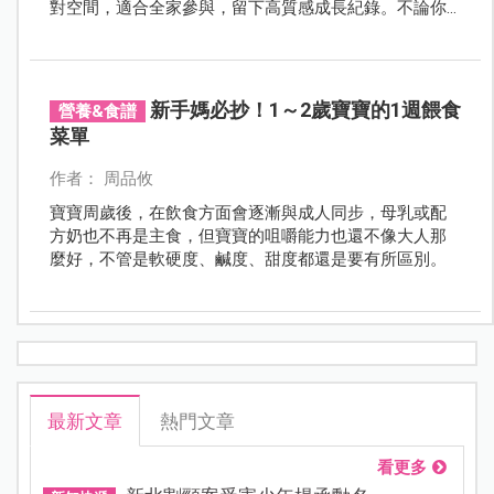
對空間，適合全家參與，留下高質感成長紀錄。不論你
想要復古儀式還是療癒童趣，這篇抓周場地清單一次幫
你找齊。
新手媽必抄！1～2歲寶寶的1週餵食
營養&食譜
菜單
作者： 周品攸
寶寶周歲後，在飲食方面會逐漸與成人同步，母乳或配
方奶也不再是主食，但寶寶的咀嚼能力也還不像大人那
麼好，不管是軟硬度、鹹度、甜度都還是要有所區別。
最新文章
熱門文章
看更多