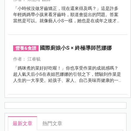
「小時候沒做牙齒矯正，現在還來得及嗎？」這是許多
年輕媽媽帶小孩來看牙齒時，順道會提出的問題。答案
當然是可以。就像藝人小S一樣，她也是在成年之後才做
牙齒矯正，矯正完之後不僅更年輕漂亮，星運更是扶搖
直上。
國際廚娘小S × 終極導師芭娜娜
營養&食譜
作者： 江睿毓
「媽咪煮的菜好好吃喔！」你也享受作菜的成就感嗎？
超人氣天后小S在表姐芭娜娜的引領之下，體驗到作菜是
人生的一大享受。給孩子、家人、自己美味而健康的一
餐，你也可以動手試試看喔！
最新文章
熱門文章