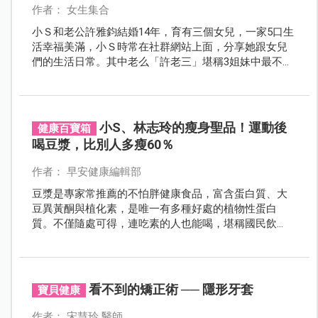
作者： 女生集合
小Ｓ和老公許雅鈞結婚14年，育有三個女兒，一家5口生
活幸福美滿，小Ｓ時常在社群網站上面，分享她跟女兒
們的生活日常。其中老么「許老三」堪稱3姐妹中最不受
控的一個！古靈精怪的模樣，深受大批網友喜愛，許多
粉絲直說根本是遺傳自小S！
小S、林志玲的瘦身聖品！運動後
健康百寶箱
喝豆漿，比別人多瘦60％
作者： 早安健康編輯部
豆漿是專家常推薦的不怕胖健康食品，富含蛋白質、大
豆異黃酮與植化素，是唯一有多種好處的植物性蛋白
質。不僅隨處可得，連吃素的人也能喝，堪稱國民飲
料。而且好消息是：它還能幫助瘦身。藝人小S、湯唯與
志玲姐姐都曾公開她們的豆漿瘦身法。
看不到的矯正術 ── 隱形牙套
寶貝健康
作者： 宋慧玲 醫師