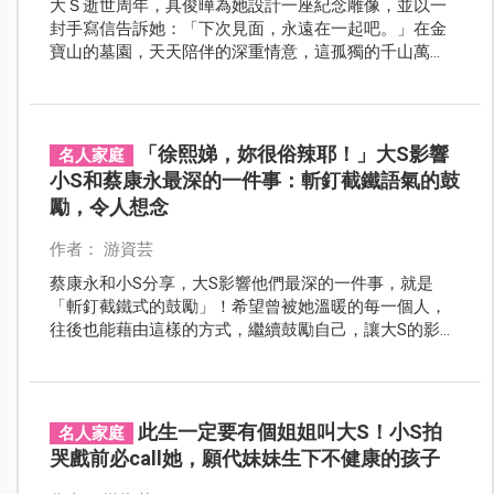
大Ｓ逝世周年，具俊曄為她設計一座紀念雕像，並以一
封手寫信告訴她：「下次見面，永遠在一起吧。」在金
寶山的墓園，天天陪伴的深重情意，這孤獨的千山萬
水，讓陶晶瑩感動：「很難想像。」
「徐熙娣，妳很俗辣耶！」大S影響
名人家庭
小S和蔡康永最深的一件事：斬釘截鐵語氣的鼓
勵，令人想念
作者： 游資芸
蔡康永和小S分享，大S影響他們最深的一件事，就是
「斬釘截鐵式的鼓勵」！希望曾被她溫暖的每一個人，
往後也能藉由這樣的方式，繼續鼓勵自己，讓大S的影響
力繼續擴大，不會因為她不在了，就消失不見！
此生一定要有個姐姐叫大S！小S拍
名人家庭
哭戲前必call她，願代妹妹生下不健康的孩子