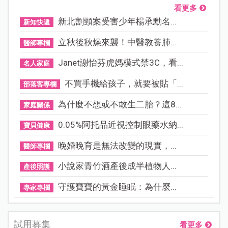
看更多
新北割頸案受害少年楊承勳名...
新知快遞
立秋後秋燥來襲！中醫教養肺...
醫師專欄
Janet謝怡芬虎媽模式禁3C，看...
名人家庭
不買手機給孩子，就要被貼「...
部落客專欄
為什麼不想或不敢生二胎？這8...
家庭關係
0.05%阿托品近視控制眼藥水納...
寶貝健康
晚婚晚育是無法改變的現實，...
醫師專欄
小說家青竹酒產後成半植物人...
產後照護
守護寶寶的黃金睡眠：為什麼...
專家專欄
試用募集
看更多