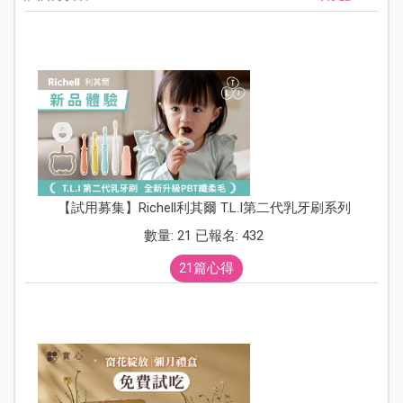
【試用募集】Richell利其爾 T.L.I第二代乳牙刷系列
數量: 21 已報名: 432
21篇心得