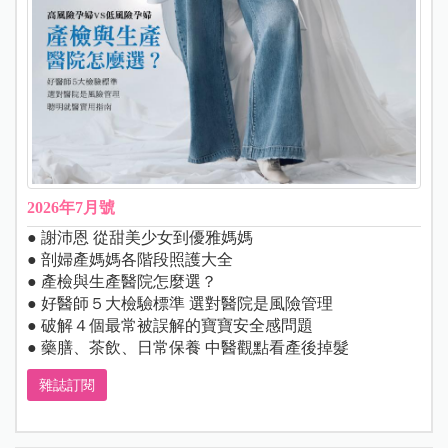
2026年7月號
● 謝沛恩 從甜美少女到優雅媽媽
● 剖婦產媽媽各階段照護大全
● 產檢與生產醫院怎麼選？
● 好醫師５大檢驗標準 選對醫院是風險管理
● 破解４個最常被誤解的寶寶安全感問題
● 藥膳、茶飲、日常保養 中醫觀點看產後掉髮
雜誌訂閱