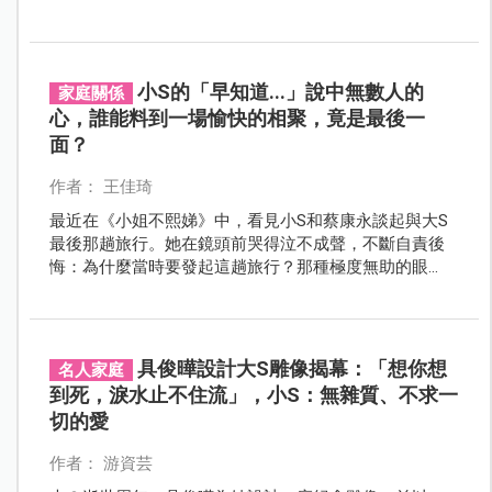
這樣毫無顧忌的展現最真實的一面。
小S的「早知道...」說中無數人的
家庭關係
心，誰能料到一場愉快的相聚，竟是最後一
面？
作者： 王佳琦
最近在《小姐不熙娣》中，看見小S和蔡康永談起與大S
最後那趟旅行。她在鏡頭前哭得泣不成聲，不斷自責後
悔：為什麼當時要發起這趟旅行？那種極度無助的眼
淚，讓我想起生命中那些「早知道就……」的瞬間。其實
我們都忘了，當時那個手忙腳亂、竭盡全力的自己，已
經做了在那種處境下「最好」的決定。
具俊曄設計大S雕像揭幕：「想你想
名人家庭
到死，淚水止不住流」，小S：無雜質、不求一
切的愛
作者： 游資芸