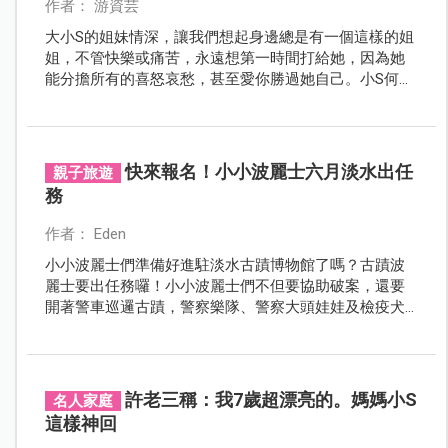
作者： 游資芸
大小S的姐妹情深，讓我們想起身邊總是有一個這樣的姐
姐，不管快樂或痛苦，永遠想第一時間打給她，因為她
能分擔所有的喜怒哀愁，甚至愛你勝過她自己。小S何其
有幸，前半生能有大S相伴！
快來報名！小小波麗士六月淡水出任
親子旅遊
務
作者： Eden
小小波麗士們準備好進駐淡水古蹟博物館了嗎？古蹟波
麗士要出任務囉！小小波麗士們不但要協助破案，還要
開著警車巡邏古蹟，警察樂隊、警察大頭娃娃及檢疫犬
也將齊聚一堂，與大家在淡水古蹟博物館歡慶警察節！
許老三稱：我7歲超漂亮的。媽媽小S
名人家庭
這樣神回