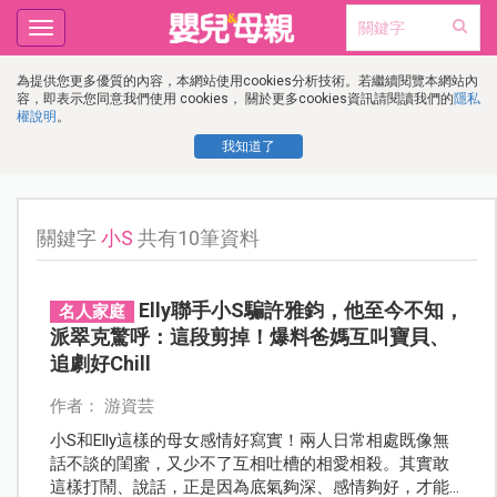
Toggle
navigation
為提供您更多優質的內容，本網站使用cookies分析技術。若繼續閱覽本網站內
容，即表示您同意我們使用 cookies， 關於更多cookies資訊請閱讀我們的
隱私
權說明
。
我知道了
關鍵字
小S
共有10筆資料
Elly聯手小S騙許雅鈞，他至今不知，
名人家庭
派翠克驚呼：這段剪掉！爆料爸媽互叫寶貝、
追劇好Chill
作者： 游資芸
小S和Elly這樣的母女感情好寫實！兩人日常相處既像無
話不談的閨蜜，又少不了互相吐槽的相愛相殺。其實敢
這樣打鬧、說話，正是因為底氣夠深、感情夠好，才能