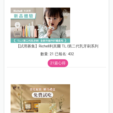
【試用募集】Richell利其爾 T.L.I第二代乳牙刷系列
數量: 21 已報名: 432
21篇心得