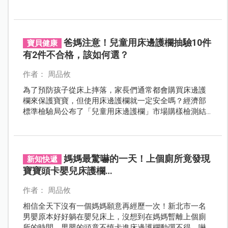
現腦疝或心跳停止。
爸媽注意！兒童用床邊護欄抽驗10件
寶貝健康
有2件不合格，該如何選？
作者： 周品攸
為了預防孩子從床上摔落，家長們通常都會購買床邊護
欄來保護寶寶，但使用床邊護欄就一定安全嗎？經濟部
標準檢驗局公布了「兒童用床邊護欄」市場購樣檢測結
果，更提醒消費者對購買的商品要多一些瞭解，在使用
時就多一分安全保障，家有小寶貝的爸比媽咪要好好檢
視一下寶寶的居家安全唷！
媽媽最驚嚇的一天！上個廁所竟發現
新知快遞
寶寶頭卡嬰兒床護欄…
作者： 周品攸
相信全天下沒有一個媽媽願意再經歷一次！新北市一名
男嬰原本好好躺在嬰兒床上，沒想到在媽媽暫離上個廁
所的時間，男嬰的頭竟不慎卡進床邊護欄動彈不得，嚇