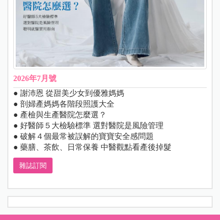
2026年7月號
● 謝沛恩 從甜美少女到優雅媽媽
● 剖婦產媽媽各階段照護大全
● 產檢與生產醫院怎麼選？
● 好醫師５大檢驗標準 選對醫院是風險管理
● 破解４個最常被誤解的寶寶安全感問題
● 藥膳、茶飲、日常保養 中醫觀點看產後掉髮
雜誌訂閱