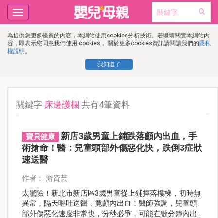
Toggle
navigation
為提供您更多優質的內容，本網站使用cookies分析技術。若繼續閱覽本網站內
容，即表示您同意我們使用 cookies， 關於更多cookies資訊請閱讀我們的
隱私
權說明
。
我知道了
關鍵字
床邊護欄
共有4筆資料
新店3歲男童上鋪跌落顱內出血，手
寶貝健康
術搶命！醫：兒童頭部外傷惡化快，跌倒3症狀
速送醫
作者： 游資芸
太驚險！新北市新店區3歲男童從上鋪摔落樓梯，初時無
異常，隔天嘔吐送醫，竟顱內出血！醫師強調，兒童頭
部外傷惡化速度非常快，分秒必爭，可能在數分鐘內出