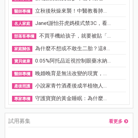
立秋後秋燥來襲！中醫教養肺...
醫師專欄
Janet謝怡芬虎媽模式禁3C，看...
名人家庭
不買手機給孩子，就要被貼「...
部落客專欄
為什麼不想或不敢生二胎？這8...
家庭關係
0.05%阿托品近視控制眼藥水納...
寶貝健康
晚婚晚育是無法改變的現實，...
醫師專欄
小說家青竹酒產後成半植物人...
產後照護
守護寶寶的黃金睡眠：為什麼...
專家專欄
試用募集
看更多