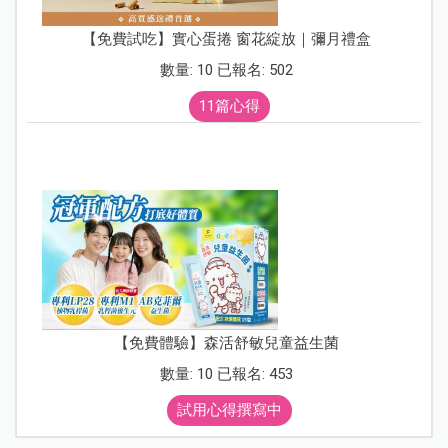
【免費試吃】實心蛋捲 窗花綻放｜彌月禮盒
數量: 10 已報名: 502
11篇心得
【免費體驗】森活舒敏兒童益生菌
數量: 10 已報名: 453
試用心得撰寫中