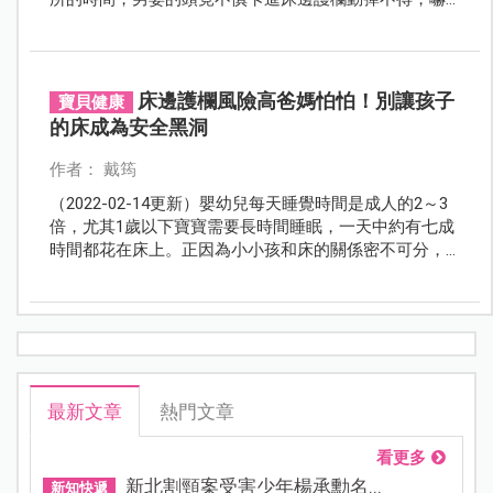
得媽媽趕緊報警…
床邊護欄風險高爸媽怕怕！別讓孩子
寶貝健康
的床成為安全黑洞
作者： 戴筠
（2022-02-14更新）嬰幼兒每天睡覺時間是成人的2～3
倍，尤其1歲以下寶寶需要長時間睡眠，一天中約有七成
時間都花在床上。正因為小小孩和床的關係密不可分，
當床鋪結構出現問題，孩子往往首當其衝。如何幫寶貝
挑選一個可以安心歇息的小窩？檢查時如何揪出安全漏
洞？
最新文章
熱門文章
看更多
新北割頸案受害少年楊承勳名...
新知快遞