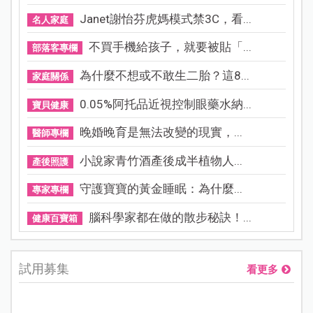
Janet謝怡芬虎媽模式禁3C，看...
名人家庭
不買手機給孩子，就要被貼「...
部落客專欄
為什麼不想或不敢生二胎？這8...
家庭關係
0.05%阿托品近視控制眼藥水納...
寶貝健康
晚婚晚育是無法改變的現實，...
醫師專欄
小說家青竹酒產後成半植物人...
產後照護
守護寶寶的黃金睡眠：為什麼...
專家專欄
腦科學家都在做的散步秘訣！...
健康百寶箱
試用募集
看更多