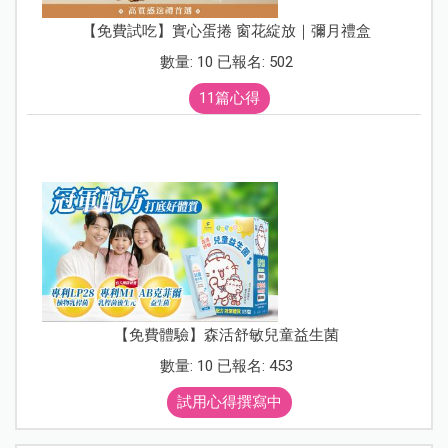
【免費試吃】實心蛋捲 窗花綻放｜彌月禮盒
數量: 10 已報名: 502
11篇心得
【免費體驗】森活舒敏兒童益生菌
數量: 10 已報名: 453
試用心得撰寫中