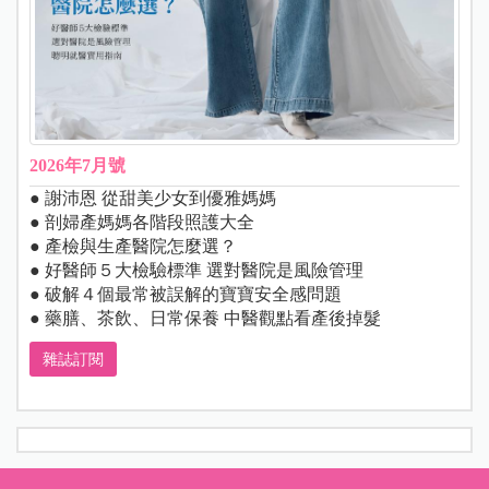
2026年7月號
● 謝沛恩 從甜美少女到優雅媽媽
● 剖婦產媽媽各階段照護大全
● 產檢與生產醫院怎麼選？
● 好醫師５大檢驗標準 選對醫院是風險管理
● 破解４個最常被誤解的寶寶安全感問題
● 藥膳、茶飲、日常保養 中醫觀點看產後掉髮
雜誌訂閱