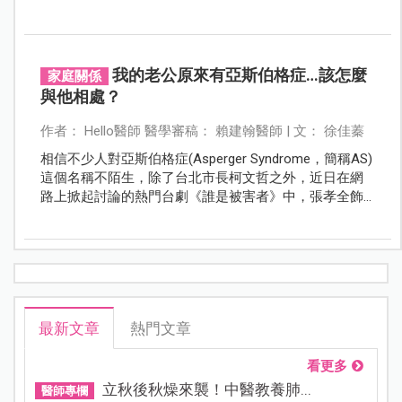
面鏡子，扒開了婚姻的濾鏡。謝謝張孝全，演活了那些
藏在柴米油鹽背後的疲憊與無奈，陪著我們在滿地雞毛
的現實裡，重新看見了婚姻的初心。
我的老公原來有亞斯伯格症…該怎麼
家庭關係
與他相處？
作者： Hello醫師 醫學審稿： 賴建翰醫師 | 文： 徐佳蓁
相信不少人對亞斯伯格症(Asperger Syndrome，簡稱AS)
這個名稱不陌生，除了台北市長柯文哲之外，近日在網
路上掀起討論的熱門台劇《誰是被害者》中，張孝全飾
演一位亞斯伯格症的鑑識人員。
最新文章
熱門文章
看更多
立秋後秋燥來襲！中醫教養肺...
醫師專欄