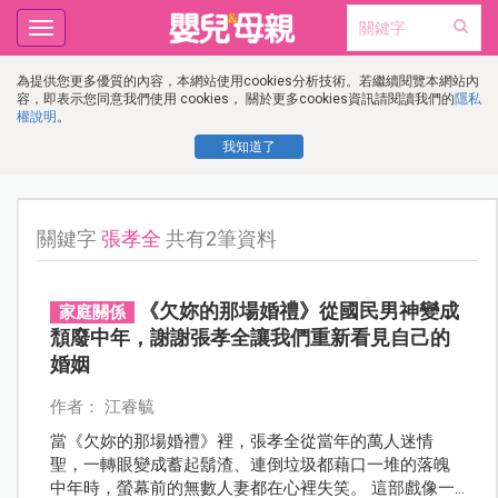
Toggle
navigation
為提供您更多優質的內容，本網站使用cookies分析技術。若繼續閱覽本網站內
容，即表示您同意我們使用 cookies， 關於更多cookies資訊請閱讀我們的
隱私
權說明
。
我知道了
關鍵字
張孝全
共有2筆資料
《欠妳的那場婚禮》從國民男神變成
家庭關係
頹廢中年，謝謝張孝全讓我們重新看見自己的
婚姻
作者： 江睿毓
當《欠妳的那場婚禮》裡，張孝全從當年的萬人迷情
聖，一轉眼變成蓄起鬍渣、連倒垃圾都藉口一堆的落魄
中年時，螢幕前的無數人妻都在心裡失笑。 這部戲像一