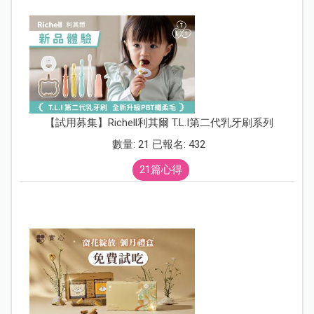
【試用募集】Richell利其爾 T.L.I第二代乳牙刷系列
數量: 21 已報名: 432
21篇心得