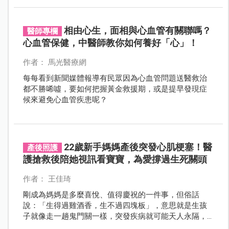
相由心生，面相與心血管有關聯嗎？
醫師專欄
心血管保健，中醫師教你如何養好「心」！
作者： 馬光醫療網
每每看到新聞媒體報導有民眾因為心血管問題送醫救治
都不勝唏噓，要如何把握黃金救援期，或是提早發現症
候來避免心血管疾患呢？
22歲新手媽媽產後突發心肌梗塞！醫
產後照護
護搶救後陪她視訊看寶寶，為愛撐過生死關頭
作者： 王佳琦
剛成為媽媽是多麼喜悅、值得慶祝的一件事，但俗話
說：「生得過雞酒香，生不過四塊板」，意思就是生孩
子就像走一趟鬼門關一樣，突發疾病就可能天人永隔，
一位台中的新手媽媽，產後突發心肌梗塞，幸好醫療團