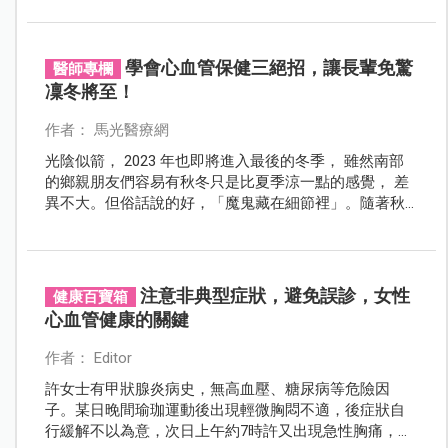
隊急救即時，重獲新生，年輕產婦也可能會罹患心血管
疾病，不可不慎重。
學會心血管保健三絕招，讓長輩免驚
醫師專欄
凜冬將至！
作者： 馬光醫療網
光陰似箭， 2023 年也即將進入最後的冬季， 雖然南部
的鄉親朋友們容易有秋冬只是比夏季涼一點的感覺， 差
異不大。但俗話說的好，「魔鬼藏在細節裡」。隨著秋
冬日照時間逐漸減少， 日夜溫差會愈加明顯， 如果碰上
冷氣團甚至寒流來襲， 日夜交替時的溫差能輕易的超過
10℃。劇烈的溫差會讓血管收縮、血壓突然升高並增加
心臟負荷， 心血管疾病發作的風險便不知不覺的飆高。
注意非典型症狀，避免誤診，女性
健康百寶箱
心血管健康的關鍵
作者： Editor
許女士有甲狀腺炎病史，無高血壓、糖尿病等危險因
子。某日晚間瑜珈運動後出現輕微胸悶不適，後症狀自
行緩解不以為意，次日上午約7時許又出現急性胸痛，伴