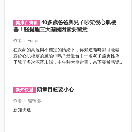
隨全身無力、倦怠、冒冷汗、噁心感、肩膀麻等症狀，
原以為是肌肉痠痛，但不適症狀持續至急診就醫。
40多歲爸爸與兒子吵架後心肌梗
健康百寶箱
塞！醫提醒三大關鍵因素要留意
作者： Editor
在炎熱的高溫與不穩定的情緒下，你知道隨時都可能曝
露於心肌梗塞的風險中嗎？最近台中一名40多歲男性為
了兒子多次深夜未歸，中午時大發雷霆，當下突然感覺
胸口不舒服，緊急送醫後，確認是冠狀動脈急性阻塞。
頭暈目眩要小心
新知快遞
作者： 編輯部
新知快遞