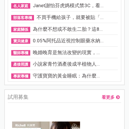
Janet謝怡芬虎媽模式禁3C，看...
名人家庭
不買手機給孩子，就要被貼「...
部落客專欄
為什麼不想或不敢生二胎？這8...
家庭關係
0.05%阿托品近視控制眼藥水納...
寶貝健康
晚婚晚育是無法改變的現實，...
醫師專欄
小說家青竹酒產後成半植物人...
產後照護
守護寶寶的黃金睡眠：為什麼...
專家專欄
試用募集
看更多