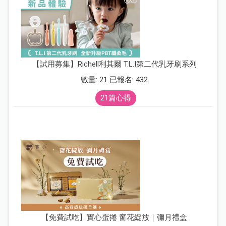
【試用募集】Richell利其爾 T.L.I第二代乳牙刷系列
數量: 21 已報名: 432
21篇心得
【免費試吃】實心蛋捲 窗花綻放｜彌月禮盒