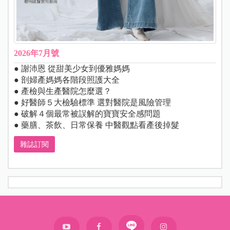
2026年7月號
● 謝沛恩 從甜美少女到優雅媽媽
● 剖婦產媽媽各階段照護大全
● 產檢與生產醫院怎麼選？
● 好醫師５大檢驗標準 選對醫院是風險管理
● 破解４個最常被誤解的寶寶安全感問題
● 藥膳、茶飲、日常保養 中醫觀點看產後掉髮
雜誌訂閱