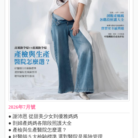
2026年7月號
● 謝沛恩 從甜美少女到優雅媽媽
● 剖婦產媽媽各階段照護大全
● 產檢與生產醫院怎麼選？
● 好醫師５大檢驗標準 選對醫院是風險管理