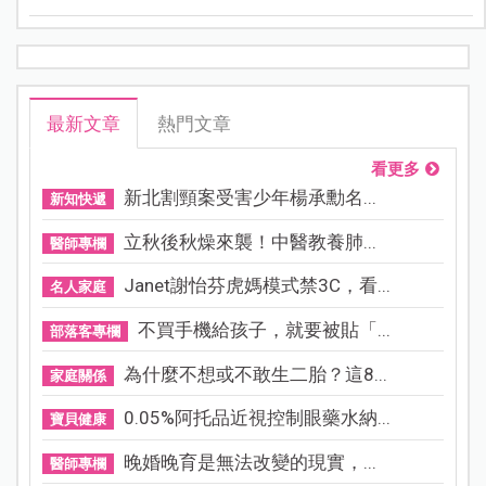
最新文章
熱門文章
看更多
新北割頸案受害少年楊承勳名...
新知快遞
立秋後秋燥來襲！中醫教養肺...
醫師專欄
Janet謝怡芬虎媽模式禁3C，看...
名人家庭
不買手機給孩子，就要被貼「...
部落客專欄
為什麼不想或不敢生二胎？這8...
家庭關係
0.05%阿托品近視控制眼藥水納...
寶貝健康
晚婚晚育是無法改變的現實，...
醫師專欄