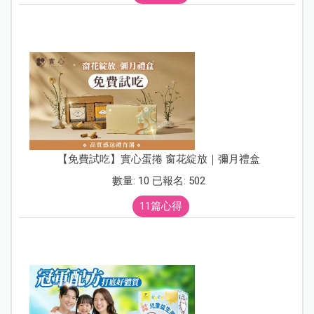
【免費試吃】實心蛋捲 窗花綻放｜彌月禮盒
數量: 10 已報名: 502
11篇心得