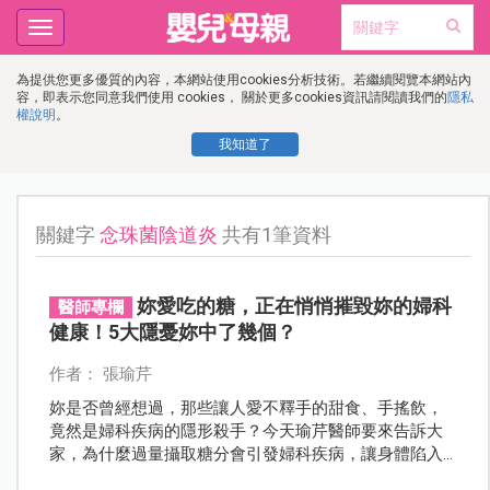
Toggle
navigation
為提供您更多優質的內容，本網站使用cookies分析技術。若繼續閱覽本網站內
容，即表示您同意我們使用 cookies， 關於更多cookies資訊請閱讀我們的
隱私
權說明
。
我知道了
關鍵字
念珠菌陰道炎
共有1筆資料
妳愛吃的糖，正在悄悄摧毀妳的婦科
醫師專欄
健康！5大隱憂妳中了幾個？
作者： 張瑜芹
妳是否曾經想過，那些讓人愛不釋手的甜食、手搖飲，
竟然是婦科疾病的隱形殺手？今天瑜芹醫師要來告訴大
家，為什麼過量攝取糖分會引發婦科疾病，讓身體陷入
慢性發炎的惡性循環！