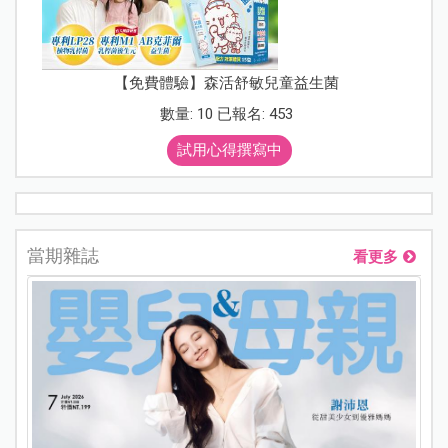
【免費體驗】森活舒敏兒童益生菌
數量: 10 已報名: 453
試用心得撰寫中
當期雜誌
看更多