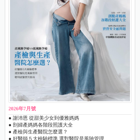
2026年7月號
● 謝沛恩 從甜美少女到優雅媽媽
● 剖婦產媽媽各階段照護大全
● 產檢與生產醫院怎麼選？
● 好醫師５大檢驗標準 選對醫院是風險管理