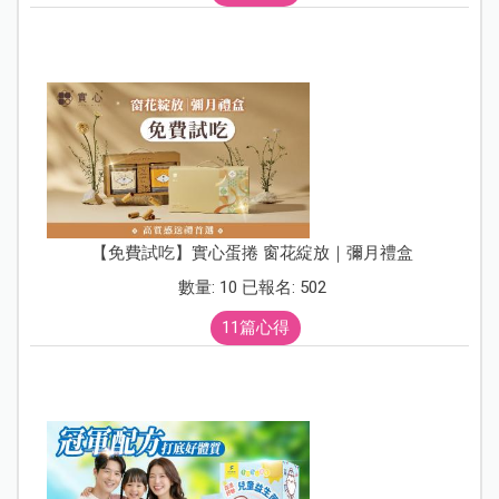
【免費試吃】實心蛋捲 窗花綻放｜彌月禮盒
數量: 10 已報名: 502
11篇心得