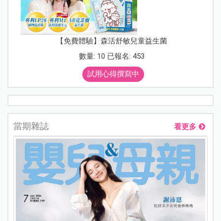
【免費體驗】森活舒敏兒童益生菌
數量: 10 已報名: 453
試用心得撰寫中
當期雜誌
看更多