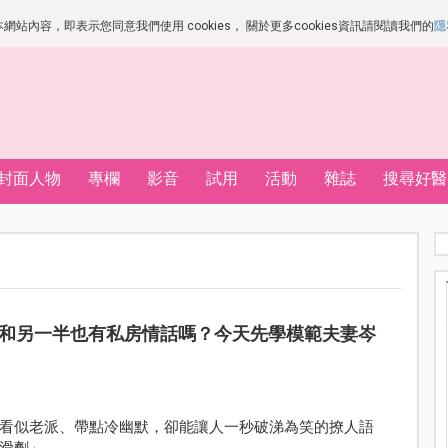
站內容，即表示您同意我們使用 cookies， 關於更多cookies資訊請閱讀我們的
隱
封面人物
專欄
影音
試用
活動
雜誌
搜尋好醫
和另一半也有私房情話嗎？今天先學模範夫妻岑
看似老派、帶點冷幽默，卻能讓人一秒破涕為笑的撩人語
滑劑」。