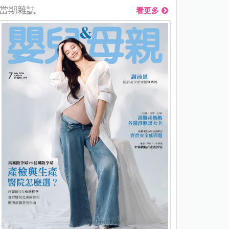
當期雜誌
看更多