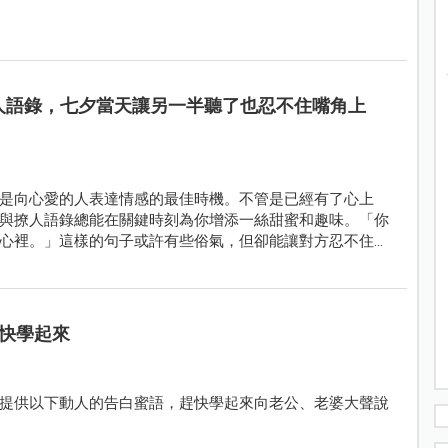
撩人語錄，七夕當天讓另一半聽了也忍不住嘴角上
節日是向心愛的人表達情感的最佳時機。不管是已經有了心上
與撩人語錄總能在關鍵時刻為你增添一絲甜蜜和趣味。「你
心裡。」這樣的句子或許有些俗氣，但卻能讓對方忍不住笑
快學起來
提供以下動人的告白蜜語，趕快學起來向老公、老婆大聲說