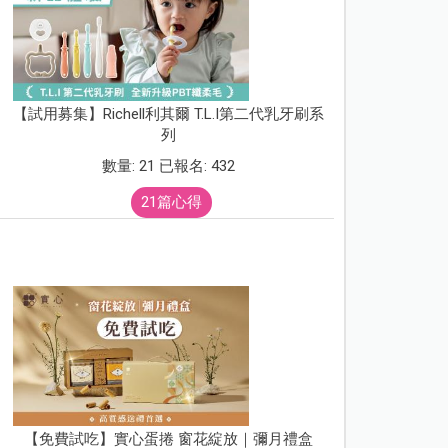
【試用募集】Richell利其爾 T.L.I第二代乳牙刷系
列
數量: 21 已報名: 432
21篇心得
【免費試吃】實心蛋捲 窗花綻放｜彌月禮盒