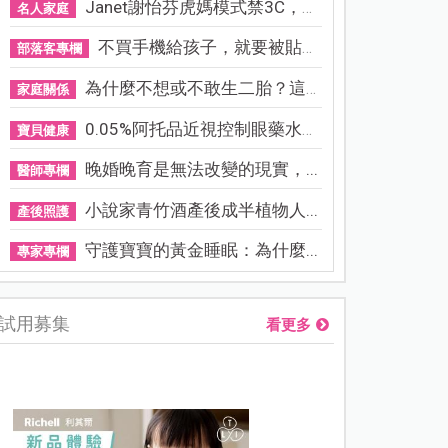
Janet謝怡芬虎媽模式禁3C，看...
名人家庭
不買手機給孩子，就要被貼「...
部落客專欄
為什麼不想或不敢生二胎？這8...
家庭關係
0.05%阿托品近視控制眼藥水納...
寶貝健康
晚婚晚育是無法改變的現實，...
醫師專欄
小說家青竹酒產後成半植物人...
產後照護
守護寶寶的黃金睡眠：為什麼...
專家專欄
試用募集
看更多