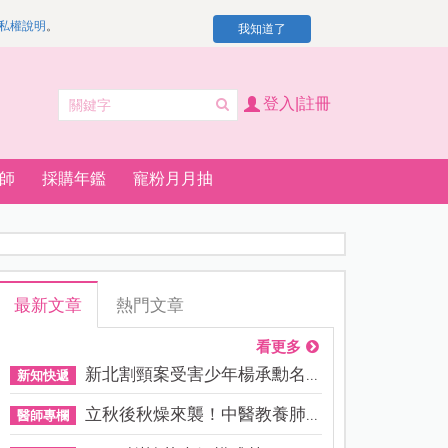
私權說明
。
我知道了
登入|註冊
師
採購年鑑
寵粉月月抽
最新文章
熱門文章
看更多
新北割頸案受害少年楊承勳名...
新知快遞
立秋後秋燥來襲！中醫教養肺...
醫師專欄