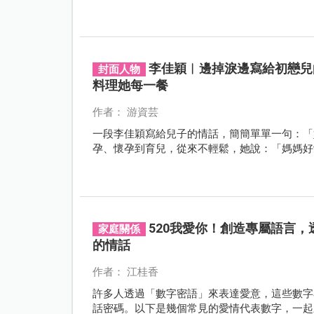
李佳穎︱邊掉淚邊寫給初戀兒
封面人物
料理她每一餐
作者： 游資芸
一段李佳穎寫給兒子的情話，簡簡單單一句：「
孕、懷孕到育兒，從來不輕鬆，她說：「媽媽好
520我愛你！創造專屬語言
家庭關係
的情話
作者： 江桂香
許多人透過「數字密語」來表達愛意，這些數字
話密碼。以下是幾個常見的愛情代表數字，一起