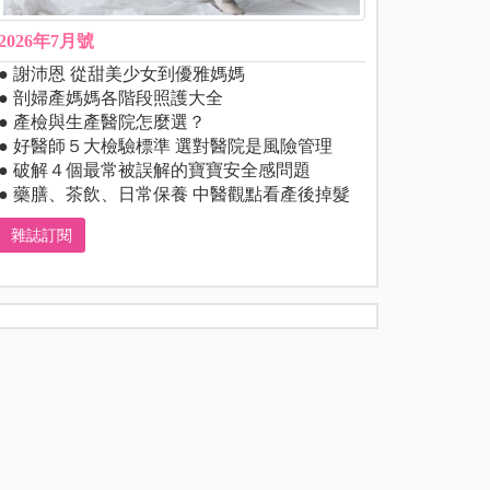
2026年7月號
● 謝沛恩 從甜美少女到優雅媽媽
● 剖婦產媽媽各階段照護大全
● 產檢與生產醫院怎麼選？
● 好醫師５大檢驗標準 選對醫院是風險管理
● 破解４個最常被誤解的寶寶安全感問題
● 藥膳、茶飲、日常保養 中醫觀點看產後掉髮
雜誌訂閱