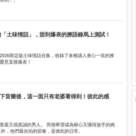
 句「土味情話」，甜到爆表的撩語錄馬上測試！
2026限定版土味情話合集，收錄了各種讓人會心一笑的撩
愛意直接爆表！
芮德｜放下音樂後，這一面只有老婆看得到！彼此的感
害羞又很真誠的男人。 芮德希望成為耐心又懂得放手的媽
之外，他們最合拍的節奏，是彼此的日常。