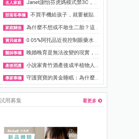
Janet謝怡芬虎媽模式禁3C，看...
名人家庭
不買手機給孩子，就要被貼「...
部落客專欄
為什麼不想或不敢生二胎？這8...
家庭關係
0.05%阿托品近視控制眼藥水納...
寶貝健康
晚婚晚育是無法改變的現實，...
醫師專欄
小說家青竹酒產後成半植物人...
產後照護
守護寶寶的黃金睡眠：為什麼...
專家專欄
試用募集
看更多