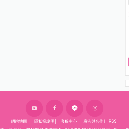
網站地圖
│
隱私權說明
│
客服中心
│
廣告與合作
|
RSS