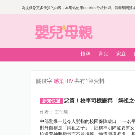
為提供您更多優質的內容，本網站使用cookies分析技術。若繼續閱覽本網
懷孕
育兒
家庭
關鍵字
感染HIV
共有1筆資料
惡質！校車司機誆稱「媽祖之子
新知快遞
作者： 王佳琦
中部驚爆一起令人髮指的校園保障破口 ！一名
對外自稱是「媽祖之子」，誆稱神明降駕要幫女
怕違背神明指示而不敢拒絕，慘遭開導凌虐 。根