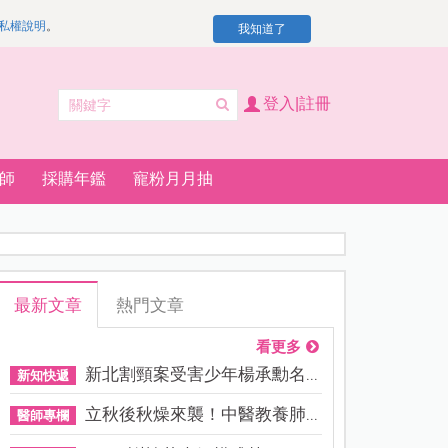
私權說明
。
我知道了
登入|註冊
師
採購年鑑
寵粉月月抽
最新文章
熱門文章
看更多
新北割頸案受害少年楊承勳名...
新知快遞
立秋後秋燥來襲！中醫教養肺...
醫師專欄