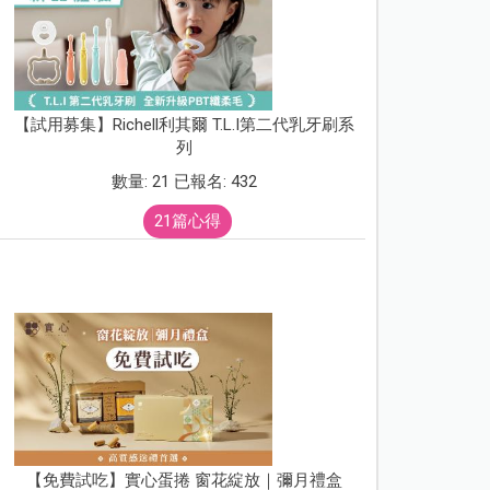
【試用募集】Richell利其爾 T.L.I第二代乳牙刷系
列
數量: 21 已報名: 432
21篇心得
【免費試吃】實心蛋捲 窗花綻放｜彌月禮盒