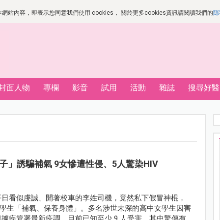
站內容，即表示您同意我們使用 cookies， 關於更多cookies資訊請閱讀我們的
隱
封面人物
專欄
影音
試用
活動
雜誌
搜尋好醫
」誘騙補氣 9女慘遭性侵、5人驚染HIV
平日看似虔誠、開著校車的李姓司機，竟然私下假冒神棍，
學生「補氣、保養身體」。多名涉世未深的高中女學生因害
據疾管署最新疫調，目前已知至少 9 人受害，其中驚傳有