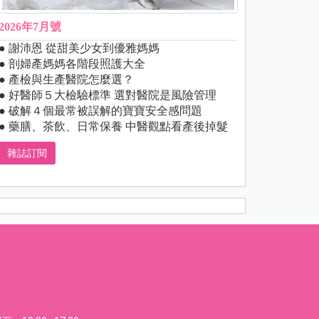
2026年7月號
● 謝沛恩 從甜美少女到優雅媽媽
● 剖婦產媽媽各階段照護大全
● 產檢與生產醫院怎麼選？
● 好醫師５大檢驗標準 選對醫院是風險管理
● 破解４個最常被誤解的寶寶安全感問題
● 藥膳、茶飲、日常保養 中醫觀點看產後掉髮
雜誌訂閱