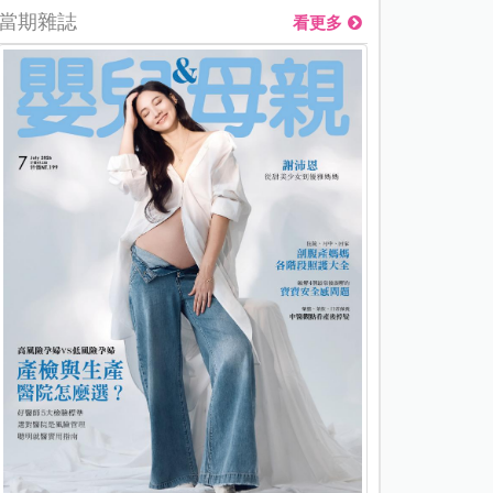
當期雜誌
看更多