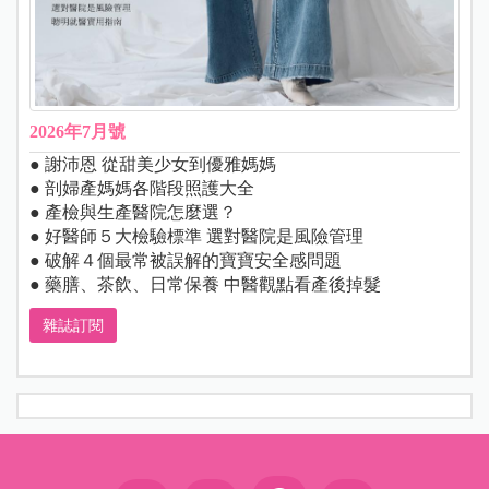
2026年7月號
● 謝沛恩 從甜美少女到優雅媽媽
● 剖婦產媽媽各階段照護大全
● 產檢與生產醫院怎麼選？
● 好醫師５大檢驗標準 選對醫院是風險管理
● 破解４個最常被誤解的寶寶安全感問題
● 藥膳、茶飲、日常保養 中醫觀點看產後掉髮
雜誌訂閱