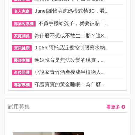
Janet謝怡芬虎媽模式禁3C，看...
名人家庭
不買手機給孩子，就要被貼「...
部落客專欄
為什麼不想或不敢生二胎？這8...
家庭關係
0.05%阿托品近視控制眼藥水納...
寶貝健康
晚婚晚育是無法改變的現實，...
醫師專欄
小說家青竹酒產後成半植物人...
產後照護
守護寶寶的黃金睡眠：為什麼...
專家專欄
試用募集
看更多