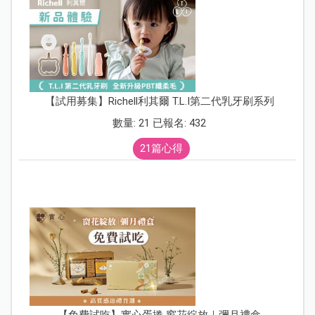
【試用募集】Richell利其爾 T.L.I第二代乳牙刷系列
數量: 21 已報名: 432
21篇心得
【免費試吃】實心蛋捲 窗花綻放｜彌月禮盒