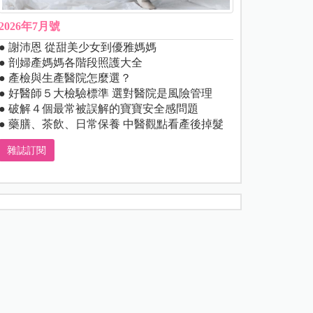
2026年7月號
● 謝沛恩 從甜美少女到優雅媽媽
● 剖婦產媽媽各階段照護大全
● 產檢與生產醫院怎麼選？
● 好醫師５大檢驗標準 選對醫院是風險管理
● 破解４個最常被誤解的寶寶安全感問題
● 藥膳、茶飲、日常保養 中醫觀點看產後掉髮
雜誌訂閱