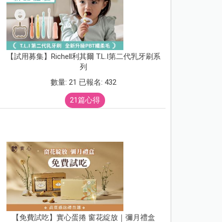
【試用募集】Richell利其爾 T.L.I第二代乳牙刷系
列
數量: 21 已報名: 432
21篇心得
【免費試吃】實心蛋捲 窗花綻放｜彌月禮盒