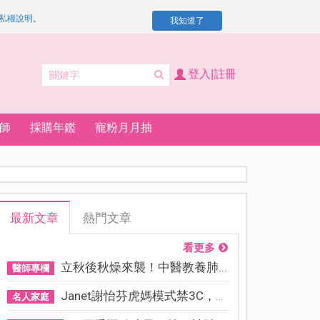
私權說明
。
我知道了
登入|註冊
師
採購年鑑
寵粉月月抽
最新文章
熱門文章
看更多
立秋後秋燥來襲！中醫教養肺...
醫師專欄
Janet謝怡芬虎媽模式禁3C，看...
名人家庭