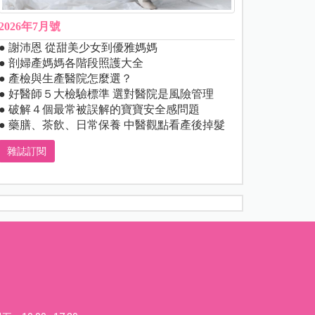
2026年7月號
● 謝沛恩 從甜美少女到優雅媽媽
● 剖婦產媽媽各階段照護大全
● 產檢與生產醫院怎麼選？
● 好醫師５大檢驗標準 選對醫院是風險管理
● 破解４個最常被誤解的寶寶安全感問題
● 藥膳、茶飲、日常保養 中醫觀點看產後掉髮
雜誌訂閱