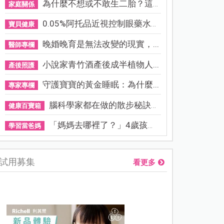
為什麼不想或不敢生二胎？這8...
家庭關係
0.05%阿托品近視控制眼藥水納...
寶貝健康
晚婚晚育是無法改變的現實，...
醫師專欄
小說家青竹酒產後成半植物人...
產後照護
守護寶寶的黃金睡眠：為什麼...
專家專欄
腦科學家都在做的散步秘訣！...
健康百寶箱
「媽媽去哪裡了？」4歲孩子還...
學習當爸媽
試用募集
看更多