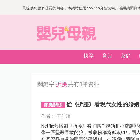
為提供您更多優質的內容，本網站使用cookies分析技術。若繼續閱覽本網
懷孕
育兒
家庭
關鍵字
折腰
共有1筆資料
從《折腰》看現代女性的婚姻
家庭關係
作者： 王佳琦
Netflix熱播劇《折腰》看了嗎？魏劭和小喬
像一匹堅毅果敢的狼，被劇粉稱為狐狼CP，兩
在婆家靠自身的聰慧站穩腳跟，在婚姻中清醒自