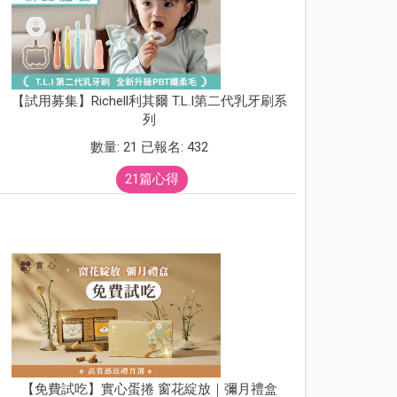
【試用募集】Richell利其爾 T.L.I第二代乳牙刷系
列
數量: 21 已報名: 432
21篇心得
【免費試吃】實心蛋捲 窗花綻放｜彌月禮盒