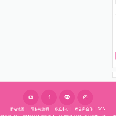
網站地圖
│
隱私權說明
│
客服中心
│
廣告與合作
|
RSS