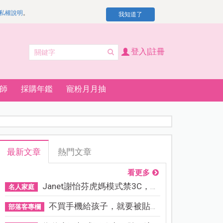
私權說明
。
我知道了
登入|註冊
師
採購年鑑
寵粉月月抽
最新文章
熱門文章
看更多
Janet謝怡芬虎媽模式禁3C，看...
名人家庭
不買手機給孩子，就要被貼「...
部落客專欄