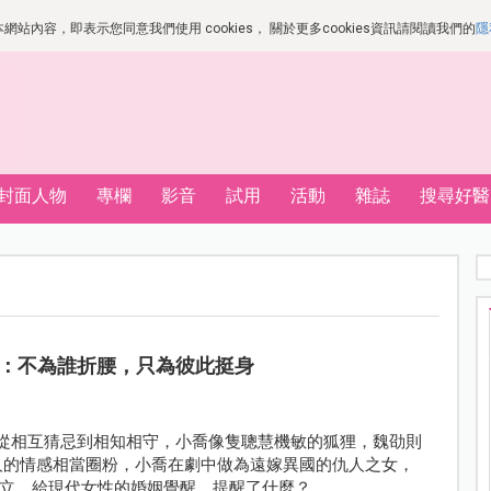
站內容，即表示您同意我們使用 cookies， 關於更多cookies資訊請閱讀我們的
隱
封面人物
專欄
影音
試用
活動
雜誌
搜尋好醫
：不為誰折腰，只為彼此挺身
劇裡從相互猜忌到相知相守，小喬像隻聰慧機敏的狐狸，魏劭則
人的情感相當圈粉，小喬在劇中做為遠嫁異國的仇人之女，
立，給現代女性的婚姻覺醒，提醒了什麼？