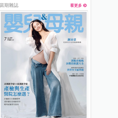
當期雜誌
看更多