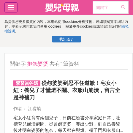
Toggle
navigation
為提供您更多優質的內容，本網站使用cookies分析技術。若繼續閱覽本網站內
容，即表示您同意我們使用 cookies， 關於更多cookies資訊請閱讀我們的
隱私
權說明
。
我知道了
關鍵字
抱怨婆婆
共有1筆資料
從怨婆婆到忍不住道歉！宅女小
學習當爸媽
紅：養兒子才懂燈不關、衣服山崩潰，留言全
是神補刀
作者： 江睿毓
宅女小紅育有兩個兒子，日前在臉書分享家庭日常，吐
槽育兒崩潰瞬間。從曾怨婆婆「養出少爺」到自己養兒
後才明白婆婆的無奈，每天都在與燈、櫃子門和衣服山