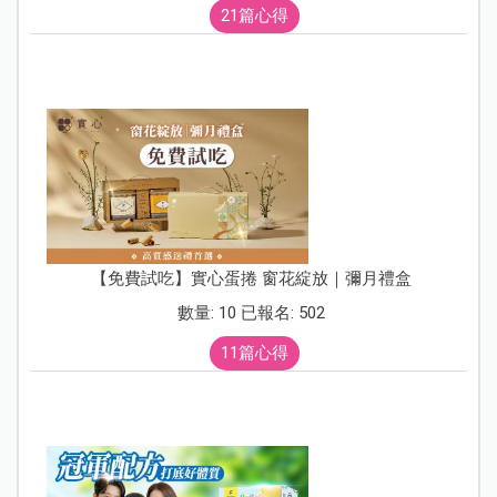
21篇心得
【免費試吃】實心蛋捲 窗花綻放｜彌月禮盒
數量: 10 已報名: 502
11篇心得