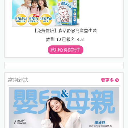
【免費體驗】森活舒敏兒童益生菌
數量: 10 已報名: 453
試用心得撰寫中
當期雜誌
看更多