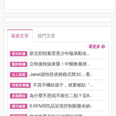
奮戰。貼文引發網友熱烈回應，留言全是爆笑神補刀，
媽媽們瞬間笑中帶淚、集體共鳴。
最新文章
熱門文章
看更多
新北割頸案受害少年楊承勳名...
新知快遞
立秋後秋燥來襲！中醫教養肺...
醫師專欄
Janet謝怡芬虎媽模式禁3C，看...
名人家庭
不買手機給孩子，就要被貼「...
部落客專欄
為什麼不想或不敢生二胎？這8...
家庭關係
0.05%阿托品近視控制眼藥水納...
寶貝健康