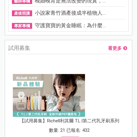
晚婚晚育是無法改變的現實，...
醫師專欄
小說家青竹酒產後成半植物人...
產後照護
守護寶寶的黃金睡眠：為什麼...
專家專欄
試用募集
看更多
【試用募集】Richell利其爾 T.L.I第二代乳牙刷系列
數量: 21 已報名: 432