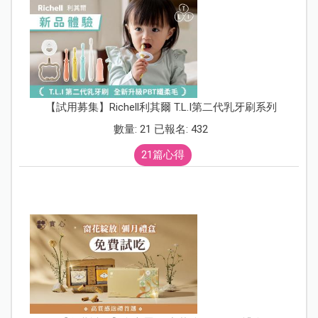
【試用募集】Richell利其爾 T.L.I第二代乳牙刷系列
數量: 21 已報名: 432
21篇心得