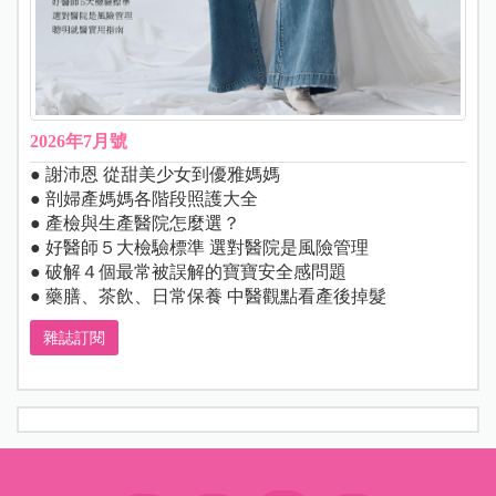
2026年7月號
● 謝沛恩 從甜美少女到優雅媽媽
● 剖婦產媽媽各階段照護大全
● 產檢與生產醫院怎麼選？
● 好醫師５大檢驗標準 選對醫院是風險管理
● 破解４個最常被誤解的寶寶安全感問題
● 藥膳、茶飲、日常保養 中醫觀點看產後掉髮
雜誌訂閱