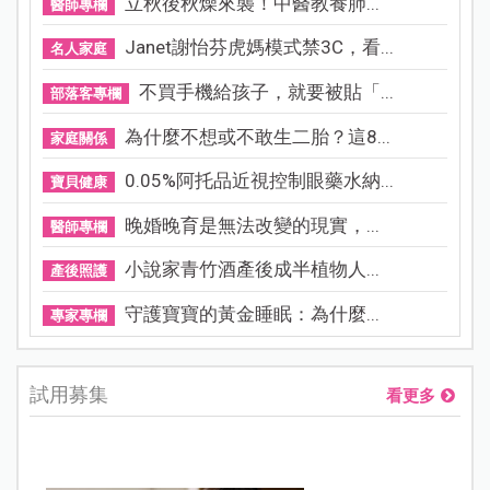
立秋後秋燥來襲！中醫教養肺...
醫師專欄
Janet謝怡芬虎媽模式禁3C，看...
名人家庭
不買手機給孩子，就要被貼「...
部落客專欄
為什麼不想或不敢生二胎？這8...
家庭關係
0.05%阿托品近視控制眼藥水納...
寶貝健康
晚婚晚育是無法改變的現實，...
醫師專欄
小說家青竹酒產後成半植物人...
產後照護
守護寶寶的黃金睡眠：為什麼...
專家專欄
試用募集
看更多