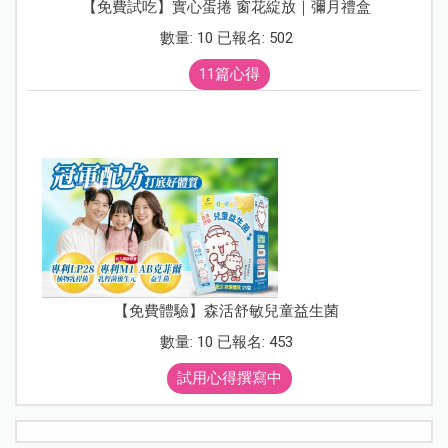
【免費試吃】實心蛋捲 窗花綻放｜彌月禮盒
數量: 10 已報名: 502
11篇心得
【免費體驗】森活舒敏兒童益生菌
數量: 10 已報名: 453
試用心得撰寫中