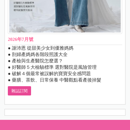
2026年7月號
● 謝沛恩 從甜美少女到優雅媽媽
● 剖婦產媽媽各階段照護大全
● 產檢與生產醫院怎麼選？
● 好醫師５大檢驗標準 選對醫院是風險管理
● 破解４個最常被誤解的寶寶安全感問題
● 藥膳、茶飲、日常保養 中醫觀點看產後掉髮
雜誌訂閱