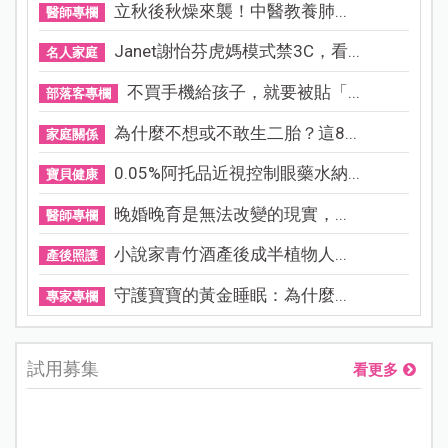
立秋後秋燥來襲！中醫教養肺...
醫師專欄
Janet謝怡芬虎媽模式禁3C，看...
名人家庭
不買手機給孩子，就要被貼「...
部落客專欄
為什麼不想或不敢生二胎？這8...
家庭關係
0.05%阿托品近視控制眼藥水納...
寶貝健康
晚婚晚育是無法改變的現實，...
醫師專欄
小說家青竹酒產後成半植物人...
產後照護
守護寶寶的黃金睡眠：為什麼...
專家專欄
試用募集
看更多