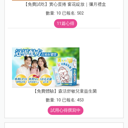
【免費試吃】實心蛋捲 窗花綻放｜彌月禮盒
數量: 10 已報名: 502
11篇心得
【免費體驗】森活舒敏兒童益生菌
數量: 10 已報名: 453
試用心得撰寫中