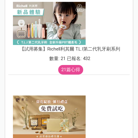
【試用募集】Richell利其爾 T.L.I第二代乳牙刷系列
數量: 21 已報名: 432
21篇心得