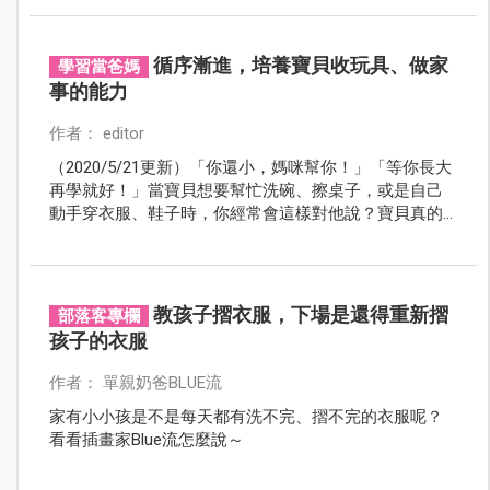
打破你以往的想像！
循序漸進，培養寶貝收玩具、做家
學習當爸媽
事的能力
作者： editor
（2020/5/21更新）「你還小，媽咪幫你！」「等你長大
再學就好！」當寶貝想要幫忙洗碗、擦桌子，或是自己
動手穿衣服、鞋子時，你經常會這樣對他說？寶貝真的
還太小？到底要大到幾歲才有能力做這些事？還是，其
實是媽咪的觀念不正確？
教孩子摺衣服，下場是還得重新摺
部落客專欄
孩子的衣服
作者： 單親奶爸BLUE流
家有小小孩是不是每天都有洗不完、摺不完的衣服呢？
看看插畫家Blue流怎麼說～