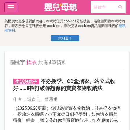
Toggle
navigation
為提供您更多優質的內容，本網站使用cookies分析技術。若繼續閱覽本網站內
容，即表示您同意我們使用 cookies， 關於更多cookies資訊請閱讀我們的
隱私
權說明
。
我知道了
關鍵字
摺衣
共有4筆資料
不必換季、CD盒摺衣、站立式收
生活好點子
好……8招打破你想像的寶寶衣物收納法
作者： 游資芸、曹恩甫
（2025.06.20更新）你以為寶寶衣物收納，只是把衣物摺
一摺放進衣櫃嗎？小雨麻從日劇裡學到，如何讓衣櫃美
得像一幅畫……碧安朵教你帶寶寶旅行時，把衣服捲起來
收，不但省空間也更容易找尋，這些收納小撇步，絕對