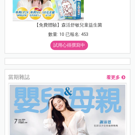
【免費體驗】森活舒敏兒童益生菌
數量: 10 已報名: 453
試用心得撰寫中
當期雜誌
看更多