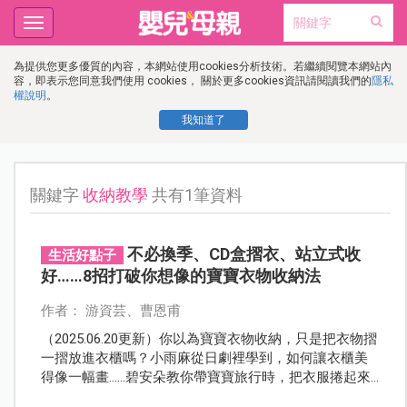
Toggle
navigation
為提供您更多優質的內容，本網站使用cookies分析技術。若繼續閱覽本網站內
容，即表示您同意我們使用 cookies， 關於更多cookies資訊請閱讀我們的
隱私
權說明
。
我知道了
關鍵字
收納教學
共有1筆資料
不必換季、CD盒摺衣、站立式收
生活好點子
好……8招打破你想像的寶寶衣物收納法
作者： 游資芸、曹恩甫
（2025.06.20更新）你以為寶寶衣物收納，只是把衣物摺
一摺放進衣櫃嗎？小雨麻從日劇裡學到，如何讓衣櫃美
得像一幅畫……碧安朵教你帶寶寶旅行時，把衣服捲起來
收，不但省空間也更容易找尋，這些收納小撇步，絕對