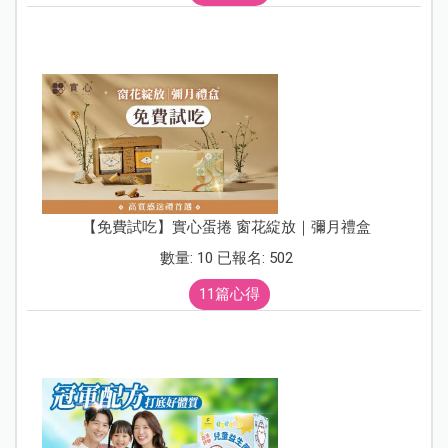
【免費試吃】實心蛋捲 窗花綻放｜彌月禮盒
數量: 10 已報名: 502
11篇心得