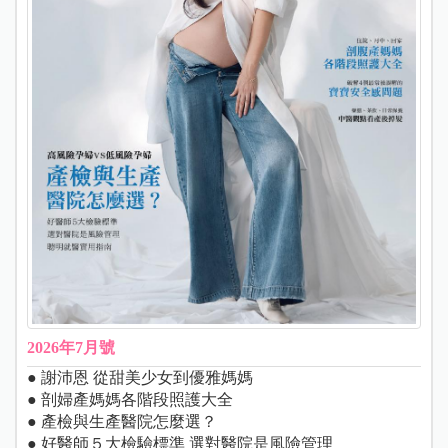
2026年7月號
● 謝沛恩 從甜美少女到優雅媽媽
● 剖婦產媽媽各階段照護大全
● 產檢與生產醫院怎麼選？
● 好醫師５大檢驗標準 選對醫院是風險管理