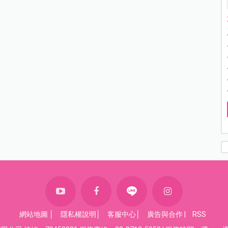
網站地圖
│
隱私權說明
│
客服中心
│
廣告與合作
|
RSS