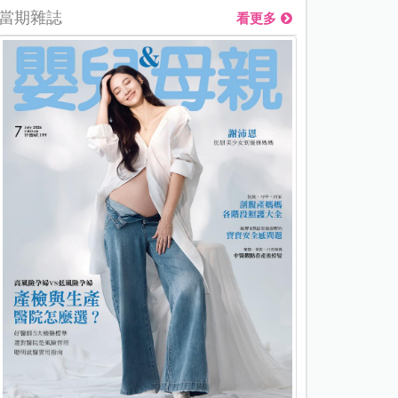
當期雜誌
看更多