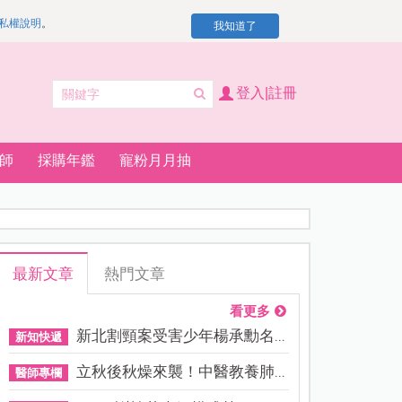
私權說明
。
我知道了
登入|註冊
師
採購年鑑
寵粉月月抽
最新文章
熱門文章
看更多
新北割頸案受害少年楊承勳名...
新知快遞
立秋後秋燥來襲！中醫教養肺...
醫師專欄