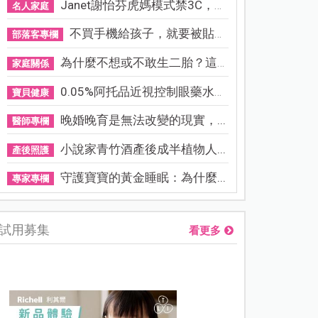
Janet謝怡芬虎媽模式禁3C，看...
名人家庭
不買手機給孩子，就要被貼「...
部落客專欄
為什麼不想或不敢生二胎？這8...
家庭關係
0.05%阿托品近視控制眼藥水納...
寶貝健康
晚婚晚育是無法改變的現實，...
醫師專欄
小說家青竹酒產後成半植物人...
產後照護
守護寶寶的黃金睡眠：為什麼...
專家專欄
試用募集
看更多