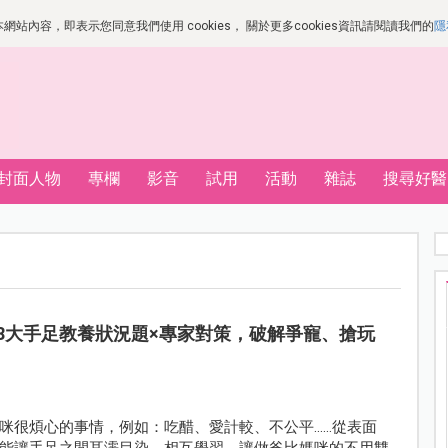
站內容，即表示您同意我們使用 cookies， 關於更多cookies資訊請閱讀我們的
隱
封面人物
專欄
影音
試用
活動
雜誌
搜尋好醫
8大手足教養狀況題×專家對策，破解爭寵、搶玩
咪很煩心的事情，例如：吃醋、愛計較、不公平……從表面
能讓手足之間耳濡目染、相互學習，讓做爸比媽咪的不用雙