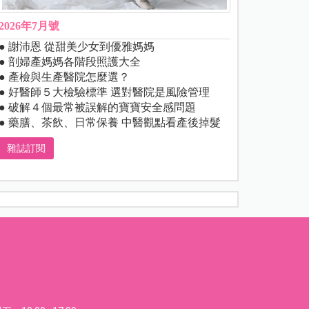
2026年7月號
● 謝沛恩 從甜美少女到優雅媽媽
● 剖婦產媽媽各階段照護大全
● 產檢與生產醫院怎麼選？
● 好醫師５大檢驗標準 選對醫院是風險管理
● 破解４個最常被誤解的寶寶安全感問題
● 藥膳、茶飲、日常保養 中醫觀點看產後掉髮
雜誌訂閱