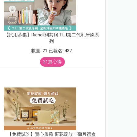
【試用募集】Richell利其爾 T.L.I第二代乳牙刷系
列
數量: 21 已報名: 432
21篇心得
【免費試吃】實心蛋捲 窗花綻放｜彌月禮盒