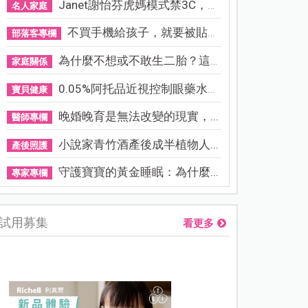
Janet謝怡芬虎媽模式禁3C，看...
名人家庭
不買手機給孩子，就要被貼「...
部落客專欄
為什麼不想或不敢生二胎？這8...
家庭關係
0.05%阿托品近視控制眼藥水納...
寶貝健康
晚婚晚育是無法改變的現實，...
醫師專欄
小說家青竹酒產後成半植物人...
產後照護
守護寶寶的黃金睡眠：為什麼...
專家專欄
試用募集
看更多