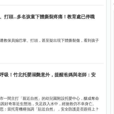
、打頭…多名孩童下體撕裂疼痛！教育處已停職
遭教保員搧巴掌、打頭，甚至疑出現下體撕裂傷，看到孩子
呼吸！竹北托嬰溺斃意外，提醒爸媽與老師：安
市一間主打「親近自然」的幼兒園附設托嬰中心，釀成奪命
似因好奇靠近生態池，失足跌入水中，經搶救仍不幸身亡。
思：當托育機構強調「貼近自然」，安全防護是否跟得上？