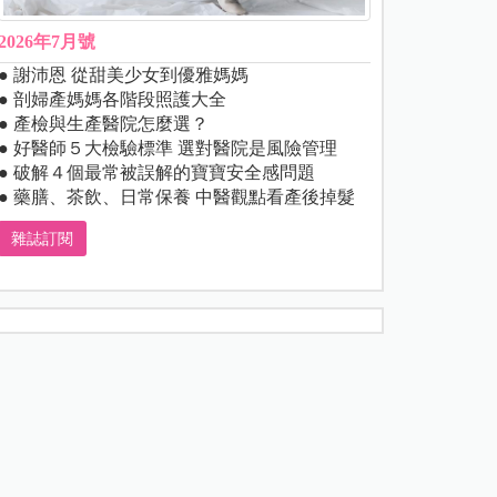
2026年7月號
● 謝沛恩 從甜美少女到優雅媽媽
● 剖婦產媽媽各階段照護大全
● 產檢與生產醫院怎麼選？
● 好醫師５大檢驗標準 選對醫院是風險管理
● 破解４個最常被誤解的寶寶安全感問題
● 藥膳、茶飲、日常保養 中醫觀點看產後掉髮
雜誌訂閱