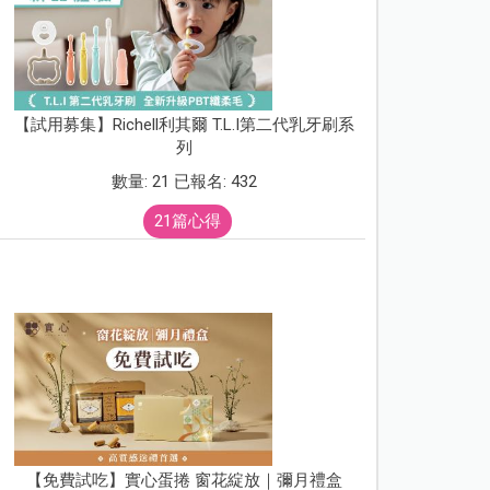
【試用募集】Richell利其爾 T.L.I第二代乳牙刷系
列
數量: 21 已報名: 432
21篇心得
【免費試吃】實心蛋捲 窗花綻放｜彌月禮盒