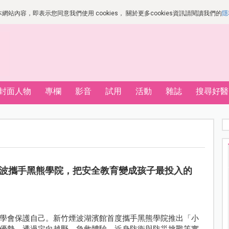
站內容，即表示您同意我們使用 cookies， 關於更多cookies資訊請閱讀我們的
隱
封面人物
專欄
影音
試用
活動
雜誌
搜尋好醫
波攜手黑熊學院，把安全教育變成孩子最投入的
學會保護自己。新竹煙波湖濱館首度攜手黑熊學院推出「小
優勢，透過定向越野、急救體驗、近身防衛與防災挑戰等實