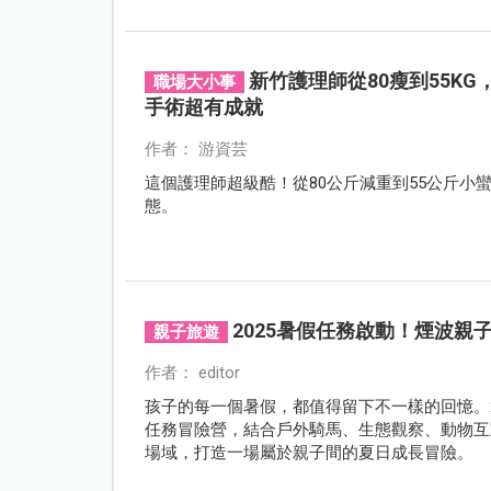
新竹護理師從80瘦到55K
職場大小事
手術超有成就
作者： 游資芸
這個護理師超級酷！從80公斤減重到55公斤
態。
2025暑假任務啟動！煙波親
親子旅遊
作者： editor
孩子的每一個暑假，都值得留下不一樣的回憶。2
任務冒險營，結合戶外騎馬、生態觀察、動物互
場域，打造一場屬於親子間的夏日成長冒險。