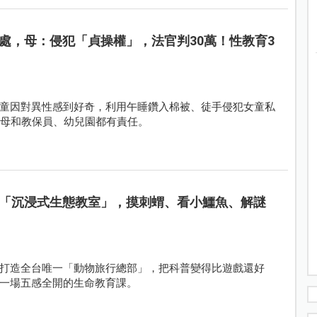
處，母：侵犯「貞操權」，法官判30萬！性教育3
童因對異性感到好奇，利用午睡鑽入棉被、徒手侵犯女童私
父母和教保員、幼兒園都有責任。
「沉浸式生態教室」，摸刺蝟、看小鱷魚、解謎
打造全台唯一「動物旅行總部」，把科普變得比遊戲還好
一場五感全開的生命教育課。