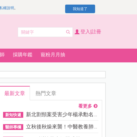
私權說明
。
我知道了
登入|註冊
師
採購年鑑
寵粉月月抽
最新文章
熱門文章
看更多
新北割頸案受害少年楊承勳名...
新知快遞
立秋後秋燥來襲！中醫教養肺...
醫師專欄