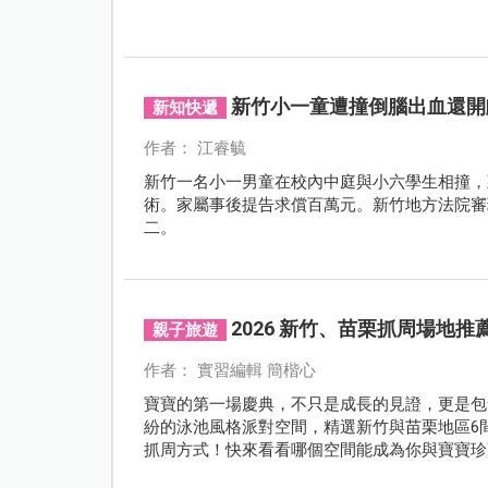
新竹小一童遭撞倒腦出血還開
新知快遞
作者： 江睿毓
新竹一名小一男童在校內中庭與小六學生相撞，
術。家屬事後提告求償百萬元。新竹地方法院審
二。
2026 新竹、苗栗抓周場地
親子旅遊
作者： 實習編輯 簡楷心
寶寶的第一場慶典，不只是成長的見證，更是包
紛的泳池風格派對空間，精選新竹與苗栗地區6
抓周方式！快來看看哪個空間能成為你與寶寶珍