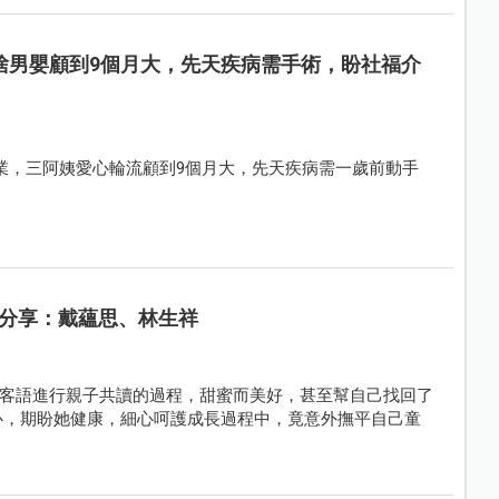
捨男嬰顧到9個月大，先天疾病需手術，盼社福介
營業，三阿姨愛心輪流顧到9個月大，先天疾病需一歲前動手
分享：戴蘊思、林生祥
客語進行親子共讀的過程，甜蜜而美好，甚至幫自己找回了
心，期盼她健康，細心呵護成長過程中，竟意外撫平自己童