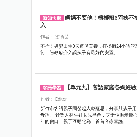
媽媽不要他！檳榔攤3阿姨不
新知快遞
入
作者： 游資芸
不捨！男嬰出生3天遭母棄養，檳榔攤24小時
術，盼政府介入讓孩子有最好的安置。
【單元九】客語家庭爸媽經驗
客語學習
作者： Editor
新竹市客語親子團發起人戴蘊思，分享與孩子用
母語。 音樂人林生祥女兒早產，夫妻倆擔憂掛
年的傷口，親子互動化為一首首客家童謠。