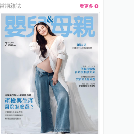
當期雜誌
看更多