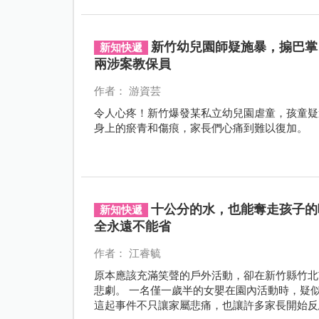
新竹幼兒園師疑施暴，搧巴掌
新知快遞
兩涉案教保員
作者： 游資芸
令人心疼！新竹爆發某私立幼兒園虐童，孩童疑
身上的瘀青和傷痕，家長們心痛到難以復加。
十公分的水，也能奪走孩子的
新知快遞
全永遠不能省
作者： 江睿毓
原本應該充滿笑聲的戶外活動，卻在新竹縣竹北
悲劇。 一名僅一歲半的女嬰在園內活動時，疑
這起事件不只讓家屬悲痛，也讓許多家長開始反