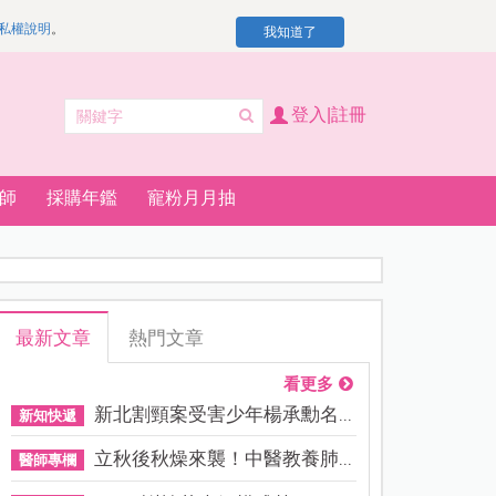
私權說明
。
我知道了
登入|註冊
師
採購年鑑
寵粉月月抽
最新文章
熱門文章
看更多
新北割頸案受害少年楊承勳名...
新知快遞
立秋後秋燥來襲！中醫教養肺...
醫師專欄