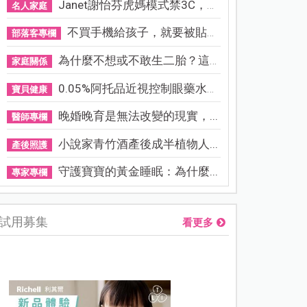
Janet謝怡芬虎媽模式禁3C，看...
名人家庭
不買手機給孩子，就要被貼「...
部落客專欄
為什麼不想或不敢生二胎？這8...
家庭關係
0.05%阿托品近視控制眼藥水納...
寶貝健康
晚婚晚育是無法改變的現實，...
醫師專欄
小說家青竹酒產後成半植物人...
產後照護
守護寶寶的黃金睡眠：為什麼...
專家專欄
試用募集
看更多