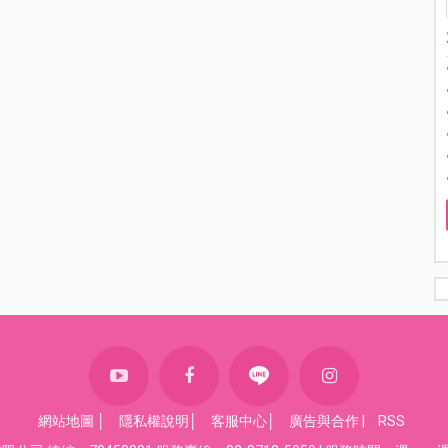
網站地圖
│
隱私權說明
│
客服中心
│
廣告與合作
|
RSS