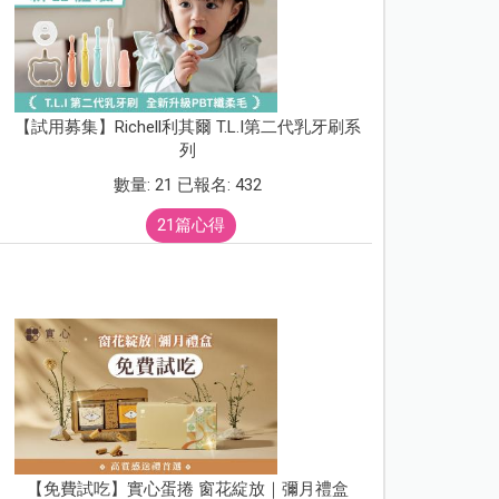
【試用募集】Richell利其爾 T.L.I第二代乳牙刷系
列
數量: 21 已報名: 432
21篇心得
【免費試吃】實心蛋捲 窗花綻放｜彌月禮盒