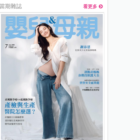
當期雜誌
看更多