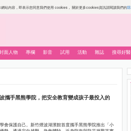
站內容，即表示您同意我們使用 cookies， 關於更多cookies資訊請閱讀我們的
隱
封面人物
專欄
影音
試用
活動
雜誌
搜尋好醫
波攜手黑熊學院，把安全教育變成孩子最投入的
學會保護自己。新竹煙波湖濱館首度攜手黑熊學院推出「小
優勢，透過定向越野、急救體驗、近身防衛與防災挑戰等實