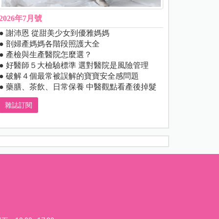
2026年7月號
● 謝沛恩 從甜美少女到優雅媽媽
● 剖婦產媽媽各階段照護大全
● 產檢與生產醫院怎麼選？
● 好醫師５大檢驗標準 選對醫院是風險管理
● 破解４個最常被誤解的寶寶安全感問題
● 藥膳、茶飲、日常保養 中醫觀點看產後掉髮
雜誌訂閱