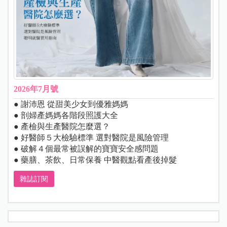
2026年7月號
● 謝沛恩 從甜美少女到優雅媽媽
● 剖婦產媽媽各階段照護大全
● 產檢與生產醫院怎麼選？
● 好醫師５大檢驗標準 選對醫院是風險管理
● 破解４個最常被誤解的寶寶安全感問題
● 藥膳、茶飲、日常保養 中醫觀點看產後掉髮
雜誌訂閱