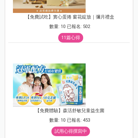
【免費試吃】實心蛋捲 窗花綻放｜彌月禮盒
數量: 10 已報名: 502
11篇心得
【免費體驗】森活舒敏兒童益生菌
數量: 10 已報名: 453
試用心得撰寫中