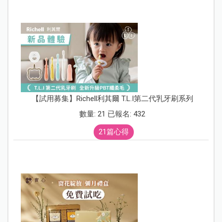
【試用募集】Richell利其爾 T.L.I第二代乳牙刷系列
數量: 21 已報名: 432
21篇心得