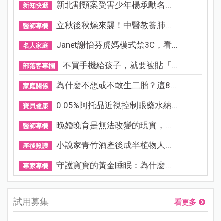
新北割頸案受害少年楊承勳名...
新知快遞
立秋後秋燥來襲！中醫教養肺...
醫師專欄
Janet謝怡芬虎媽模式禁3C，看...
名人家庭
不買手機給孩子，就要被貼「...
部落客專欄
為什麼不想或不敢生二胎？這8...
家庭關係
0.05%阿托品近視控制眼藥水納...
寶貝健康
晚婚晚育是無法改變的現實，...
醫師專欄
小說家青竹酒產後成半植物人...
產後照護
守護寶寶的黃金睡眠：為什麼...
專家專欄
試用募集
看更多