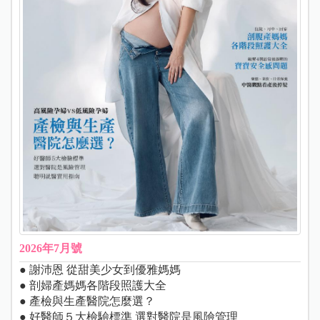
2026年7月號
● 謝沛恩 從甜美少女到優雅媽媽
● 剖婦產媽媽各階段照護大全
● 產檢與生產醫院怎麼選？
● 好醫師５大檢驗標準 選對醫院是風險管理