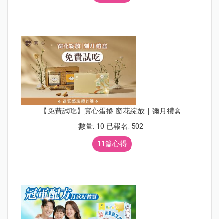
【免費試吃】實心蛋捲 窗花綻放｜彌月禮盒
數量: 10 已報名: 502
11篇心得