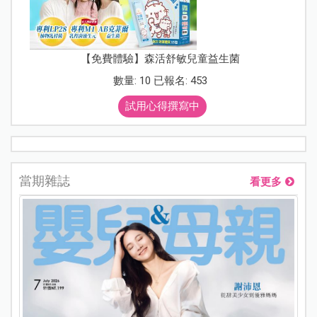
【免費體驗】森活舒敏兒童益生菌
數量: 10 已報名: 453
試用心得撰寫中
當期雜誌
看更多