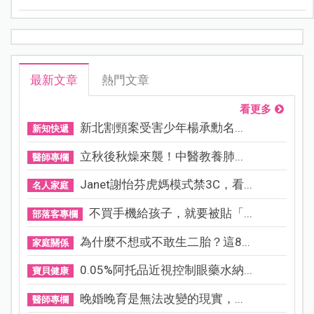
最新文章
熱門文章
看更多
新北割頸案受害少年楊承勳名...
新知快遞
立秋後秋燥來襲！中醫教養肺...
醫師專欄
Janet謝怡芬虎媽模式禁3C，看...
名人家庭
不買手機給孩子，就要被貼「...
部落客專欄
為什麼不想或不敢生二胎？這8...
家庭關係
0.05%阿托品近視控制眼藥水納...
寶貝健康
晚婚晚育是無法改變的現實，...
醫師專欄