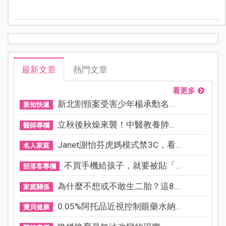
最新文章
熱門文章
看更多
新北割頸案受害少年楊承勳名...
新知快遞
立秋後秋燥來襲！中醫教養肺...
醫師專欄
Janet謝怡芬虎媽模式禁3C，看...
名人家庭
不買手機給孩子，就要被貼「...
部落客專欄
為什麼不想或不敢生二胎？這8...
家庭關係
0.05%阿托品近視控制眼藥水納...
寶貝健康