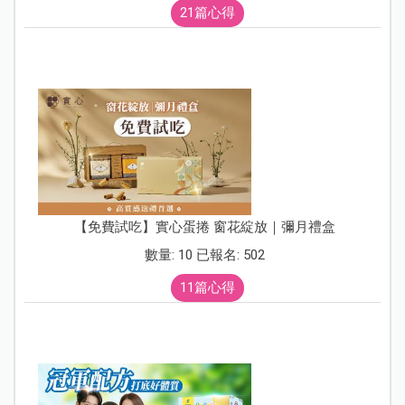
21篇心得
【免費試吃】實心蛋捲 窗花綻放｜彌月禮盒
數量: 10 已報名: 502
11篇心得