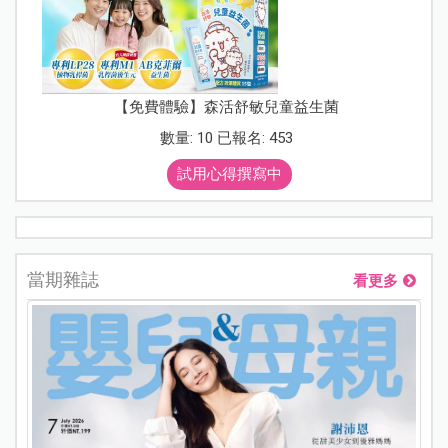
【免費體驗】森活舒敏兒童益生菌
數量: 10 已報名: 453
試用心得撰寫中
當期雜誌
看更多