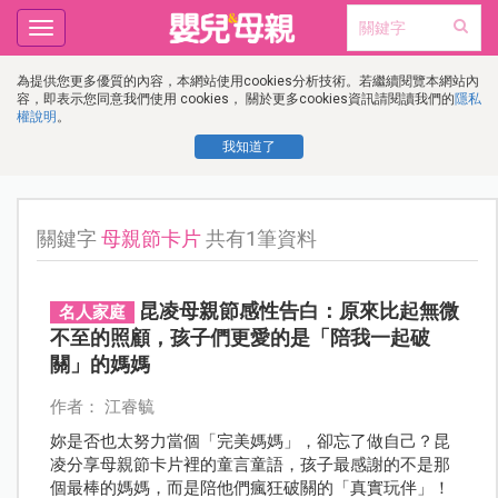
Toggle
navigation
為提供您更多優質的內容，本網站使用cookies分析技術。若繼續閱覽本網站內
容，即表示您同意我們使用 cookies， 關於更多cookies資訊請閱讀我們的
隱私
權說明
。
我知道了
關鍵字
母親節卡片
共有1筆資料
昆凌母親節感性告白：原來比起無微
名人家庭
不至的照顧，孩子們更愛的是「陪我一起破
關」的媽媽
作者： 江睿毓
妳是否也太努力當個「完美媽媽」，卻忘了做自己？昆
凌分享母親節卡片裡的童言童語，孩子最感謝的不是那
個最棒的媽媽，而是陪他們瘋狂破關的「真實玩伴」！