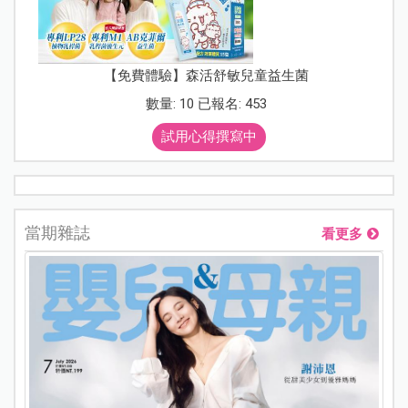
【免費體驗】森活舒敏兒童益生菌
數量: 10 已報名: 453
試用心得撰寫中
當期雜誌
看更多