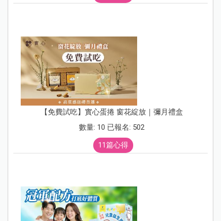
【免費試吃】實心蛋捲 窗花綻放｜彌月禮盒
數量: 10 已報名: 502
11篇心得