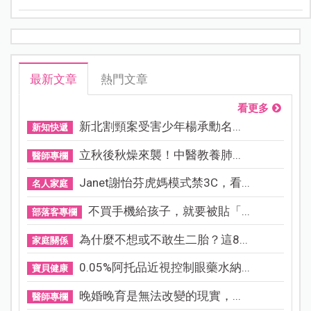
最新文章
熱門文章
看更多
新北割頸案受害少年楊承勳名...
新知快遞
立秋後秋燥來襲！中醫教養肺...
醫師專欄
Janet謝怡芬虎媽模式禁3C，看...
名人家庭
不買手機給孩子，就要被貼「...
部落客專欄
為什麼不想或不敢生二胎？這8...
家庭關係
0.05%阿托品近視控制眼藥水納...
寶貝健康
晚婚晚育是無法改變的現實，...
醫師專欄