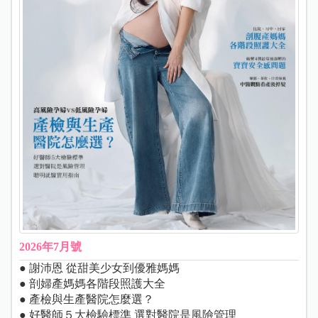
2026年7月號
● 謝沛恩 從甜美少女到優雅媽媽
● 剖婦產媽媽各階段照護大全
● 產檢與生產醫院怎麼選？
● 好醫師５大檢驗標準 選對醫院是風險管理