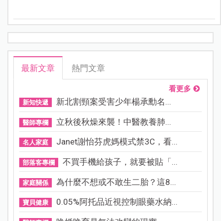
露在二手毒煙環境中。檢驗結果顯示，3名不到10歲的幼
童毛髮中竟驗出多種毒物反應，其中甚至包含嗎啡陽
性。
最新文章
熱門文章
看更多
新北割頸案受害少年楊承勳名...
新知快遞
立秋後秋燥來襲！中醫教養肺...
醫師專欄
Janet謝怡芬虎媽模式禁3C，看...
名人家庭
不買手機給孩子，就要被貼「...
部落客專欄
為什麼不想或不敢生二胎？這8...
家庭關係
0.05%阿托品近視控制眼藥水納...
寶貝健康