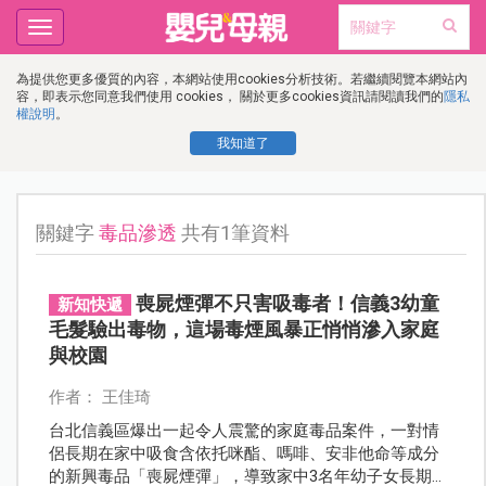
Toggle
navigation
為提供您更多優質的內容，本網站使用cookies分析技術。若繼續閱覽本網站內
容，即表示您同意我們使用 cookies， 關於更多cookies資訊請閱讀我們的
隱私
權說明
。
我知道了
關鍵字
毒品滲透
共有1筆資料
喪屍煙彈不只害吸毒者！信義3幼童
新知快遞
毛髮驗出毒物，這場毒煙風暴正悄悄滲入家庭
與校園
作者： 王佳琦
台北信義區爆出一起令人震驚的家庭毒品案件，一對情
侶長期在家中吸食含依托咪酯、嗎啡、安非他命等成分
的新興毒品「喪屍煙彈」，導致家中3名年幼子女長期暴