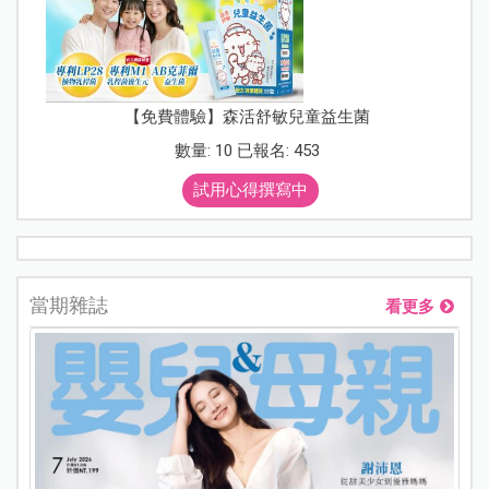
【免費體驗】森活舒敏兒童益生菌
數量: 10 已報名: 453
試用心得撰寫中
當期雜誌
看更多