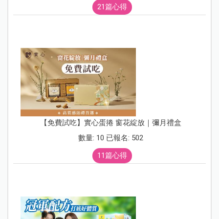
21篇心得
【免費試吃】實心蛋捲 窗花綻放｜彌月禮盒
數量: 10 已報名: 502
11篇心得