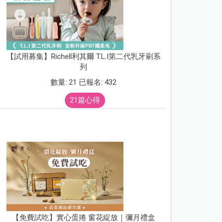
【試用募集】Richell利其爾 T.L.I第二代乳牙刷系
列
數量: 21 已報名: 432
21篇心得
【免費試吃】實心蛋捲 窗花綻放｜彌月禮盒