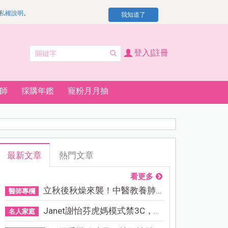
私權說明
。
我知道了
登入|註冊
師
採購年鑑
寵粉月月抽
最新文章
熱門文章
看更多
立秋後秋燥來襲！中醫教養肺...
醫師專欄
Janet謝怡芬虎媽模式禁3C，看...
名人家庭