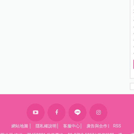
網站地圖
│
隱私權說明
│
客服中心
│
廣告與合作
|
RSS