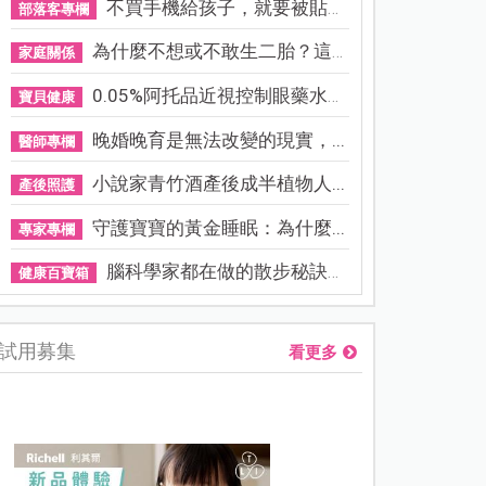
不買手機給孩子，就要被貼「...
部落客專欄
為什麼不想或不敢生二胎？這8...
家庭關係
0.05%阿托品近視控制眼藥水納...
寶貝健康
晚婚晚育是無法改變的現實，...
醫師專欄
小說家青竹酒產後成半植物人...
產後照護
守護寶寶的黃金睡眠：為什麼...
專家專欄
腦科學家都在做的散步秘訣！...
健康百寶箱
試用募集
看更多