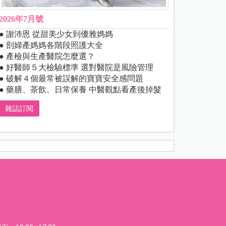
2026年7月號
● 謝沛恩 從甜美少女到優雅媽媽
● 剖婦產媽媽各階段照護大全
● 產檢與生產醫院怎麼選？
● 好醫師５大檢驗標準 選對醫院是風險管理
● 破解４個最常被誤解的寶寶安全感問題
● 藥膳、茶飲、日常保養 中醫觀點看產後掉髮
雜誌訂閱