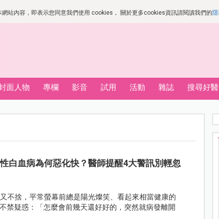
站內容，即表示您同意我們使用 cookies， 關於更多cookies資訊請閱讀我們的
隱
封面人物
專欄
影音
試用
活動
雜誌
搜尋好醫
急性白血病為何惡化快？醫師提醒4大警訊別輕忽
驚又不捨，平常螢幕前總是陽光燦笑、看起來相當健康的
不禁疑惑：「怎麼會前幾天還好好的，突然就病發離開