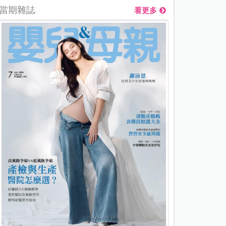
當期雜誌
看更多