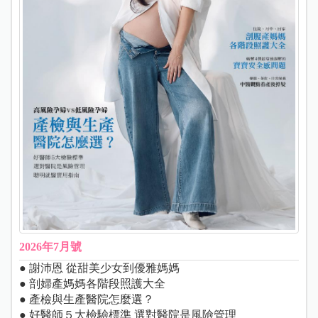
2026年7月號
● 謝沛恩 從甜美少女到優雅媽媽
● 剖婦產媽媽各階段照護大全
● 產檢與生產醫院怎麼選？
● 好醫師５大檢驗標準 選對醫院是風險管理