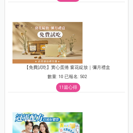
【免費試吃】實心蛋捲 窗花綻放｜彌月禮盒
數量: 10 已報名: 502
11篇心得