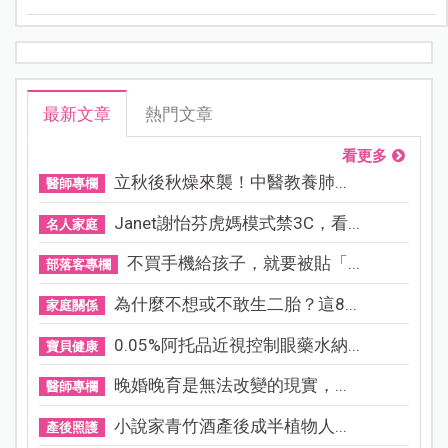
最新文章
熱門文章
看更多
立秋後秋燥來襲！中醫教養肺...
醫師專欄
Janet謝怡芬虎媽模式禁3C，看...
名人家庭
不買手機給孩子，就要被貼「...
部落客專欄
為什麼不想或不敢生二胎？這8...
家庭關係
0.05%阿托品近視控制眼藥水納...
寶貝健康
晚婚晚育是無法改變的現實，...
醫師專欄
小說家青竹酒產後成半植物人...
產後照護