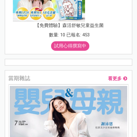
【免費體驗】森活舒敏兒童益生菌
數量: 10 已報名: 453
試用心得撰寫中
當期雜誌
看更多