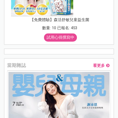
【免費體驗】森活舒敏兒童益生菌
數量: 10 已報名: 453
試用心得撰寫中
當期雜誌
看更多