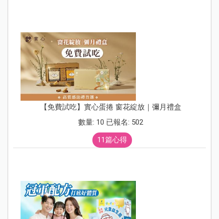
【免費試吃】實心蛋捲 窗花綻放｜彌月禮盒
數量: 10 已報名: 502
11篇心得