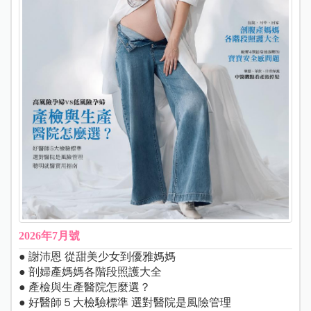
2026年7月號
● 謝沛恩 從甜美少女到優雅媽媽
● 剖婦產媽媽各階段照護大全
● 產檢與生產醫院怎麼選？
● 好醫師５大檢驗標準 選對醫院是風險管理