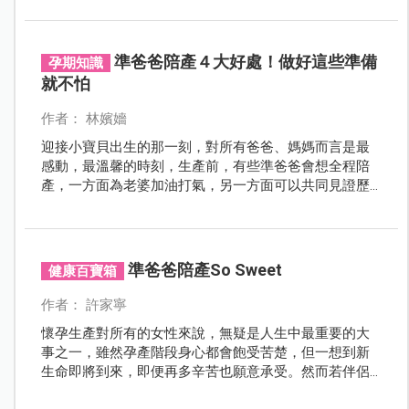
人，從頭到尾只會滑手機、打電動，就是在陪產過程中
手足無措、愈幫愈忙。如何才能讓老公成為產房神隊
友？我們請專家提供準爸爸陪產必學招式，快帶另一半
準爸爸陪產４大好處！做好這些準備
孕期知識
來修生產學分！
就不怕
作者： 林嬪嬙
迎接小寶貝出生的那一刻，對所有爸爸、媽媽而言是最
感動，最溫馨的時刻，生產前，有些準爸爸會想全程陪
產，一方面為老婆加油打氣，另一方面可以共同見證歷
史性的一刻。讓準爸爸陪產，對產婦到底有哪些好處
呢？而生產前要做哪些準備？生產過程又有哪些注意事
項？
準爸爸陪產So Sweet
健康百寶箱
作者： 許家寧
懷孕生產對所有的女性來說，無疑是人生中最重要的大
事之一，雖然孕產階段身心都會飽受苦楚，但一想到新
生命即將到來，即便再多辛苦也願意承受。然而若伴侶
願在此時挺身而出，替自己分擔壓力與憂愁，一起為寶