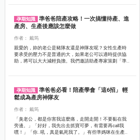
準爸爸陪產攻略！一次搞懂待產、進
孕期知識
產房、生產後應該怎麼做
作者： 戴筠
親愛的，妳的老公是豬隊友還是神隊友呢？女性生產時
要承受的壓力不是普通的大，如果老公可以適時提供協
助，將可以大大減輕負擔。我們邀請助產專家策劃「準
爸爸陪產攻略」。想讓老公化身神隊友，讓他看這篇就
對了！
準爸爸必看！陪產學會「這6招」 輕
孕期知識
鬆成為產房神隊友
作者： 戴筠
「臭老公，都是你害我這麼痛，走開走開！不要黏在我
旁邊。」「好好，我先出去抓寶可夢，有需要再call我
嘿！」「你…吼，真是氣死我了。」有些準媽咪在生產時
會被另一半氣到翻白眼，這些豬隊友不是表現得像局外