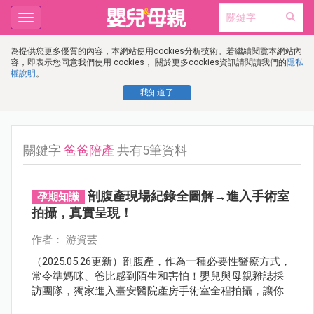
Toggle
navigation
為提供您更多優質的內容，本網站使用cookies分析技術。若繼續閱覽本網站內
容，即表示您同意我們使用 cookies， 關於更多cookies資訊請閱讀我們的
隱私
權說明
。
我知道了
關鍵字
爸爸陪產
共有5筆資料
剖腹產現場紀錄全圖解→進入手術室
孕期知識
拍攝，真實呈現！
作者： 游資芸
（2025.05.26更新）剖腹產，作為一種必要性醫療方式，
常令準媽咪、爸比感到陌生和害怕！嬰兒與母親雜誌採
訪團隊，獨家進入臺安醫院產房手術室全程拍攝，讓你
如臨實境，彷彿親身參與一場剖腹產的過程！