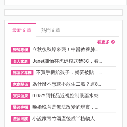
寶的誕生付出努力，想必準媽媽們一定會備感窩心。
最新文章
熱門文章
看更多
立秋後秋燥來襲！中醫教養肺...
醫師專欄
Janet謝怡芬虎媽模式禁3C，看...
名人家庭
不買手機給孩子，就要被貼「...
部落客專欄
為什麼不想或不敢生二胎？這8...
家庭關係
0.05%阿托品近視控制眼藥水納...
寶貝健康
晚婚晚育是無法改變的現實，...
醫師專欄
小說家青竹酒產後成半植物人...
產後照護