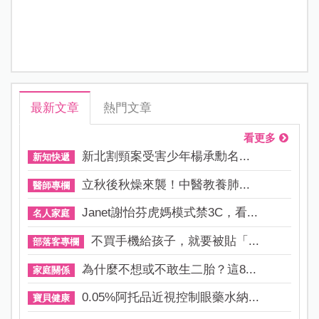
最新文章
熱門文章
看更多
新北割頸案受害少年楊承勳名...
新知快遞
立秋後秋燥來襲！中醫教養肺...
醫師專欄
Janet謝怡芬虎媽模式禁3C，看...
名人家庭
不買手機給孩子，就要被貼「...
部落客專欄
為什麼不想或不敢生二胎？這8...
家庭關係
0.05%阿托品近視控制眼藥水納...
寶貝健康