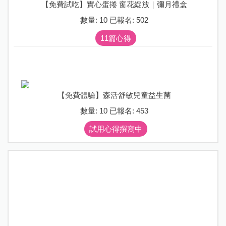
【免費試吃】實心蛋捲 窗花綻放｜彌月禮盒
數量: 10 已報名: 502
11篇心得
【免費體驗】森活舒敏兒童益生菌
數量: 10 已報名: 453
試用心得撰寫中