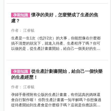
境，以及長輩該如何理性支持，避免因心急而破壞家庭
和諧。
懷孕的美好，怎麼變成了生產的焦
孕期知識
慮？
作者： 江睿毓
生產是一生1次（也許2次）的大事，你能想像在什麼都
搞不清楚的狀況下，就進入待產、生產程序了嗎？你可
以做的是，從生產計畫書開始，給自己一個美好的生產
歷程。
從生產計劃書開始，給自己一個快樂
孕期知識
的生產經歷！
作者： 江睿毓
孕婦手冊裡附有公版的生產計畫書，有些認真的媽咪還
會自行製作喔！ 你對生產計畫書一知半解嗎？你想像過
從待產開始到生產會是什麼樣子嗎？這就是你應該寫下
生產計畫書的原因！ 從待產開始，到生產過程，營造能