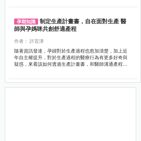
夠安心的環境與陪伴，期待產後的感受是「這是一個美
好的、圓滿的歷程」，而非「絕對不要再來一次」的經
驗！
制定生產計畫書，自在面對生產 醫
孕期知識
師與孕媽咪共創舒適產程
作者： 許宜津
隨著資訊發達，孕婦對於生產過程也愈加清楚，加上近
年自主權提升，對於生產過程的醫療行為有更多好奇與
疑惑，來看該如何透過生產計畫書，和醫師溝通產程規
劃吧！