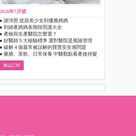
2026年7月號
● 謝沛恩 從甜美少女到優雅媽媽
● 剖婦產媽媽各階段照護大全
● 產檢與生產醫院怎麼選？
● 好醫師５大檢驗標準 選對醫院是風險管理
● 破解４個最常被誤解的寶寶安全感問題
● 藥膳、茶飲、日常保養 中醫觀點看產後掉髮
雜誌訂閱