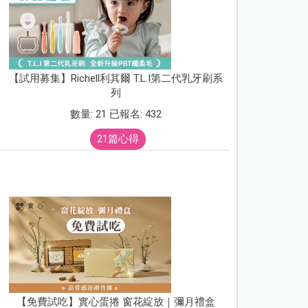
【試用募集】Richell利其爾 T.L.I第二代乳牙刷系
列
數量: 21 已報名: 432
21篇心得
【免費試吃】實心蛋捲 窗花綻放｜彌月禮盒