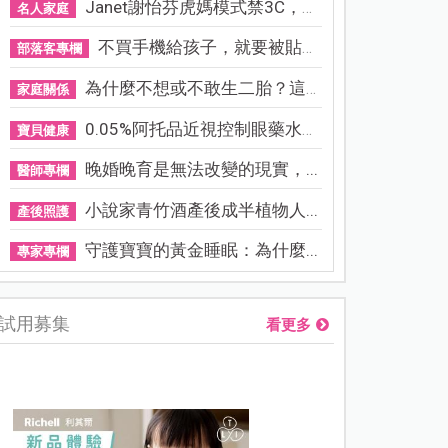
Janet謝怡芬虎媽模式禁3C，看...
名人家庭
不買手機給孩子，就要被貼「...
部落客專欄
為什麼不想或不敢生二胎？這8...
家庭關係
0.05%阿托品近視控制眼藥水納...
寶貝健康
晚婚晚育是無法改變的現實，...
醫師專欄
小說家青竹酒產後成半植物人...
產後照護
守護寶寶的黃金睡眠：為什麼...
專家專欄
試用募集
看更多