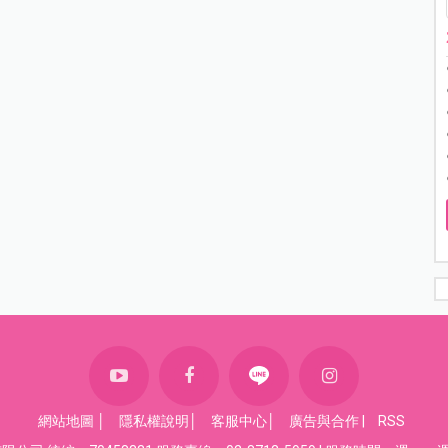
網站地圖
│
隱私權說明
│
客服中心
│
廣告與合作
|
RSS