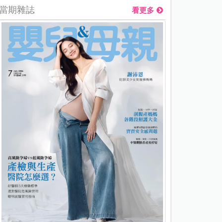
當期雜誌
看更多