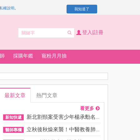
私權說明
。
我知道了
登入|註冊
師
採購年鑑
寵粉月月抽
最新文章
熱門文章
看更多
新北割頸案受害少年楊承勳名...
新知快遞
立秋後秋燥來襲！中醫教養肺...
醫師專欄