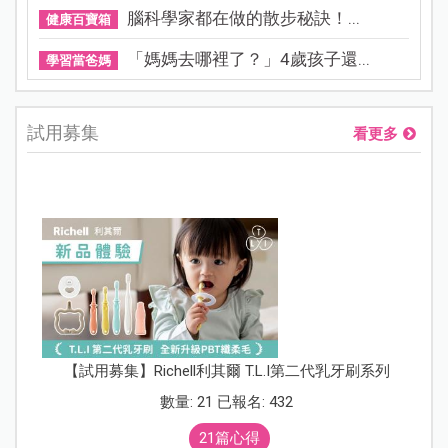
腦科學家都在做的散步秘訣！...
健康百寶箱
「媽媽去哪裡了？」4歲孩子還...
學習當爸媽
試用募集
看更多
【試用募集】Richell利其爾 T.L.I第二代乳牙刷系列
數量: 21 已報名: 432
21篇心得