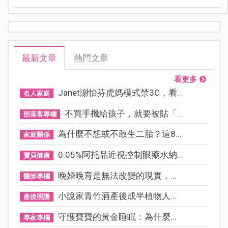
隊急救即時，重獲新生，年輕產婦也可能會罹患心血管
疾病，不可不慎重。
最新文章
熱門文章
看更多
Janet謝怡芬虎媽模式禁3C，看...
名人家庭
不買手機給孩子，就要被貼「...
部落客專欄
為什麼不想或不敢生二胎？這8...
家庭關係
0.05%阿托品近視控制眼藥水納...
寶貝健康
晚婚晚育是無法改變的現實，...
醫師專欄
小說家青竹酒產後成半植物人...
產後照護
守護寶寶的黃金睡眠：為什麼...
專家專欄