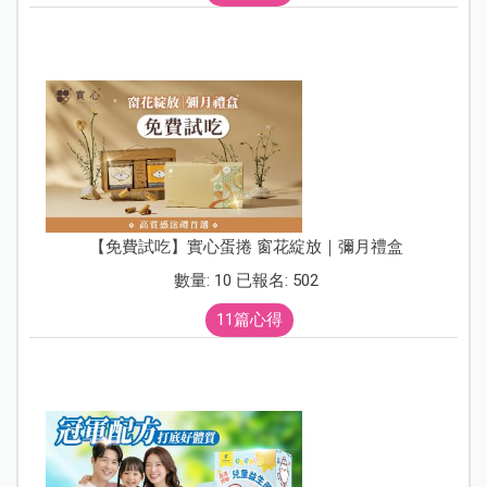
【免費試吃】實心蛋捲 窗花綻放｜彌月禮盒
數量: 10 已報名: 502
11篇心得