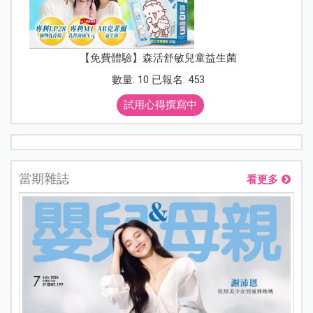
【免費體驗】森活舒敏兒童益生菌
數量: 10 已報名: 453
試用心得撰寫中
當期雜誌
看更多