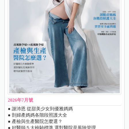
2026年7月號
● 謝沛恩 從甜美少女到優雅媽媽
● 剖婦產媽媽各階段照護大全
● 產檢與生產醫院怎麼選？
● 好醫師５大檢驗標準 選對醫院是風險管理