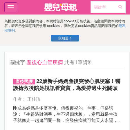
Toggle
navigation
為提供您更多優質的內容，本網站使用cookies分析技術。若繼續閱覽本網站內
容，即表示您同意我們使用 cookies， 關於更多cookies資訊請閱讀我們的
隱私
權說明
。
我知道了
關鍵字
產後心血管疾病
共有1筆資料
22歲新手媽媽產後突發心肌梗塞！醫
產後照護
護搶救後陪她視訊看寶寶，為愛撐過生死關頭
作者： 王佳琦
剛成為媽媽是多麼喜悅、值得慶祝的一件事，但俗話
說：「生得過雞酒香，生不過四塊板」，意思就是生孩
子就像走一趟鬼門關一樣，突發疾病就可能天人永隔，
一位台中的新手媽媽，產後突發心肌梗塞，幸好醫療團