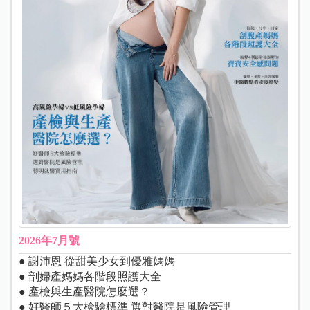
2026年7月號
● 謝沛恩 從甜美少女到優雅媽媽
● 剖婦產媽媽各階段照護大全
● 產檢與生產醫院怎麼選？
● 好醫師５大檢驗標準 選對醫院是風險管理