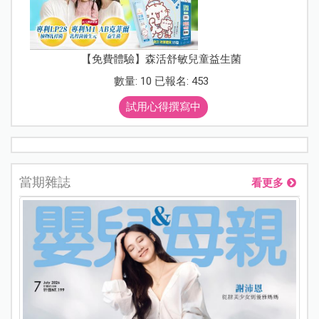
【免費體驗】森活舒敏兒童益生菌
數量: 10 已報名: 453
試用心得撰寫中
當期雜誌
看更多