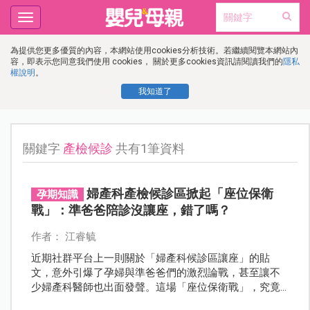
Toggle
navigation
為提供您更多優質的內容，本網站使用cookies分析技術。若繼續閱覽本網站內
容，即表示您同意我們使用 cookies， 關於更多cookies資訊請閱讀我們的
隱私
權說明
。
我知道了
關鍵字
產檢候診
共有1筆資料
婦產科產檢候診區掀起「座位保衛
孕期知識
戰」：準爸爸陪診沒讓座，錯了嗎？
作者： 江睿毓
近期社群平台上一則關於「婦產科候診區讓座」的貼
文，意外引爆了孕婦與準爸爸們的激烈論戰，甚至讓不
少婦產科醫師也出面發聲。這場「座位保衛戰」，究竟
誰對誰錯？