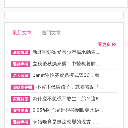
最新文章
熱門文章
看更多
新北割頸案受害少年楊承勳名...
新知快遞
立秋後秋燥來襲！中醫教養肺...
醫師專欄
Janet謝怡芬虎媽模式禁3C，看...
名人家庭
不買手機給孩子，就要被貼「...
部落客專欄
為什麼不想或不敢生二胎？這8...
家庭關係
0.05%阿托品近視控制眼藥水納...
寶貝健康
晚婚晚育是無法改變的現實，...
醫師專欄