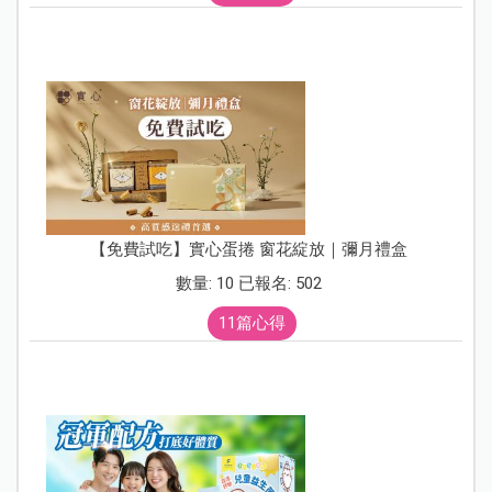
【免費試吃】實心蛋捲 窗花綻放｜彌月禮盒
數量: 10 已報名: 502
11篇心得