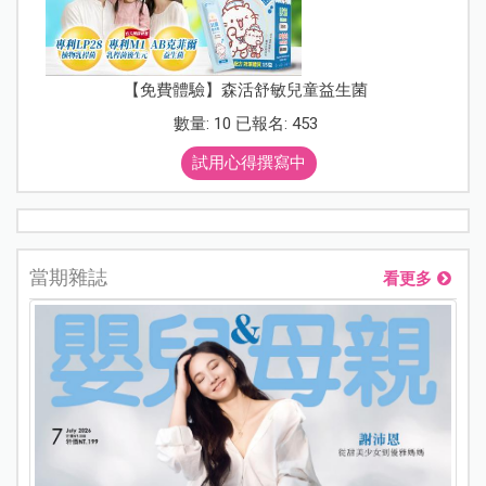
【免費體驗】森活舒敏兒童益生菌
數量: 10 已報名: 453
試用心得撰寫中
當期雜誌
看更多