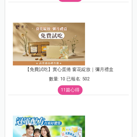
【免費試吃】實心蛋捲 窗花綻放｜彌月禮盒
數量: 10 已報名: 502
11篇心得