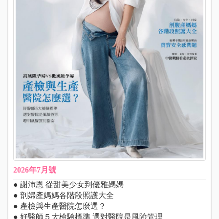
2026年7月號
● 謝沛恩 從甜美少女到優雅媽媽
● 剖婦產媽媽各階段照護大全
● 產檢與生產醫院怎麼選？
● 好醫師５大檢驗標準 選對醫院是風險管理