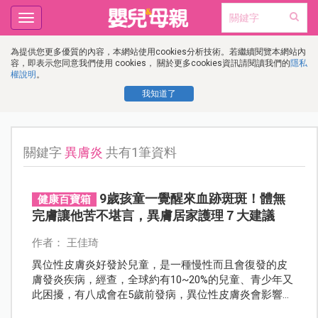
Toggle
navigation
為提供您更多優質的內容，本網站使用cookies分析技術。若繼續閱覽本網站內
容，即表示您同意我們使用 cookies， 關於更多cookies資訊請閱讀我們的
隱私
權說明
。
我知道了
關鍵字
異膚炎
共有1筆資料
9歲孩童一覺醒來血跡斑斑！體無
健康百寶箱
完膚讓他苦不堪言，異膚居家護理７大建議
作者： 王佳琦
異位性皮膚炎好發於兒童，是一種慢性而且會復發的皮
膚發炎疾病，經查，全球約有10~20%的兒童、青少年又
此困擾，有八成會在5歲前發病，異位性皮膚炎會影響孩
子睡眠、專注力，皮膚外觀也會多少影響孩子心理健