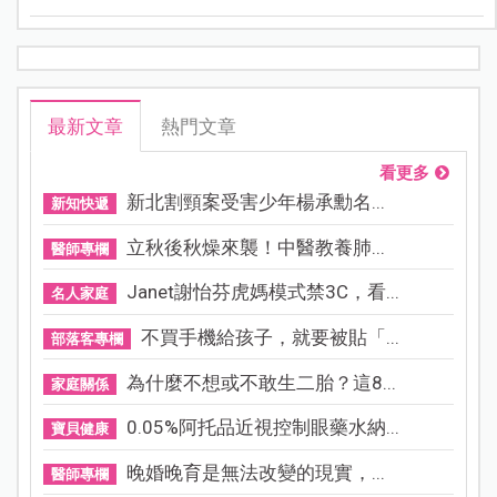
康，積極治療以及控制病情還是很重要的。
最新文章
熱門文章
看更多
新北割頸案受害少年楊承勳名...
新知快遞
立秋後秋燥來襲！中醫教養肺...
醫師專欄
Janet謝怡芬虎媽模式禁3C，看...
名人家庭
不買手機給孩子，就要被貼「...
部落客專欄
為什麼不想或不敢生二胎？這8...
家庭關係
0.05%阿托品近視控制眼藥水納...
寶貝健康
晚婚晚育是無法改變的現實，...
醫師專欄