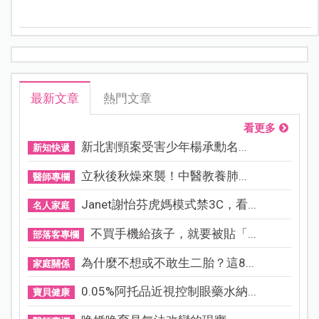
直忘不了的，卻不是那些科技產品。而是那個拼命想融
入群體、最後卻開始默默把自己藏起來的孩子。那一
幕，讓我想起自己的女兒。
最新文章
熱門文章
看更多
新北割頸案受害少年楊承勳名...
新知快遞
立秋後秋燥來襲！中醫教養肺...
醫師專欄
Janet謝怡芬虎媽模式禁3C，看...
名人家庭
不買手機給孩子，就要被貼「...
部落客專欄
為什麼不想或不敢生二胎？這8...
家庭關係
0.05%阿托品近視控制眼藥水納...
寶貝健康