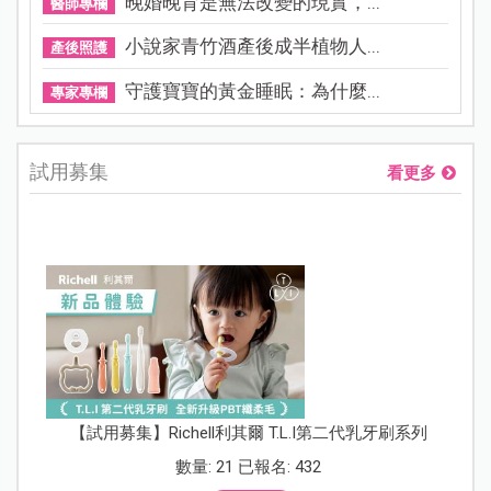
晚婚晚育是無法改變的現實，...
醫師專欄
小說家青竹酒產後成半植物人...
產後照護
守護寶寶的黃金睡眠：為什麼...
專家專欄
試用募集
看更多
【試用募集】Richell利其爾 T.L.I第二代乳牙刷系列
數量: 21 已報名: 432