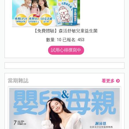
【免費體驗】森活舒敏兒童益生菌
數量: 10 已報名: 453
試用心得撰寫中
當期雜誌
看更多