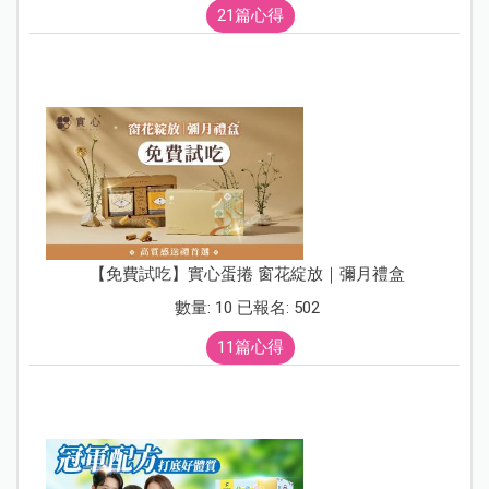
21篇心得
【免費試吃】實心蛋捲 窗花綻放｜彌月禮盒
數量: 10 已報名: 502
11篇心得