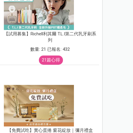
【試用募集】Richell利其爾 T.L.I第二代乳牙刷系
列
數量: 21 已報名: 432
21篇心得
【免費試吃】實心蛋捲 窗花綻放｜彌月禮盒