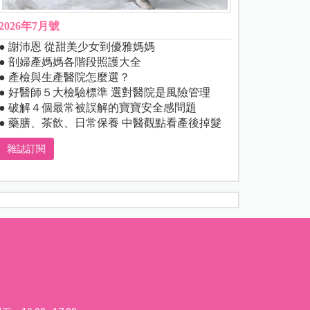
2026年7月號
● 謝沛恩 從甜美少女到優雅媽媽
● 剖婦產媽媽各階段照護大全
● 產檢與生產醫院怎麼選？
● 好醫師５大檢驗標準 選對醫院是風險管理
● 破解４個最常被誤解的寶寶安全感問題
● 藥膳、茶飲、日常保養 中醫觀點看產後掉髮
雜誌訂閱