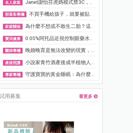
Janet謝怡芬虎媽模式禁3C，看...
名人家庭
不買手機給孩子，就要被貼「...
部落客專欄
為什麼不想或不敢生二胎？這8...
家庭關係
0.05%阿托品近視控制眼藥水納...
寶貝健康
晚婚晚育是無法改變的現實，...
醫師專欄
小說家青竹酒產後成半植物人...
產後照護
守護寶寶的黃金睡眠：為什麼...
專家專欄
試用募集
看更多