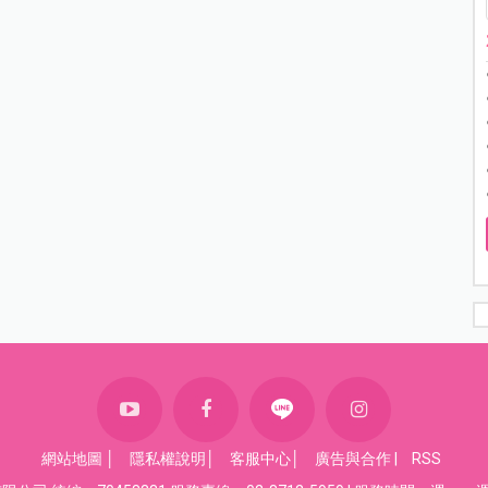
網站地圖
│
隱私權說明
│
客服中心
│
廣告與合作
|
RSS