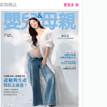
當期雜誌
看更多