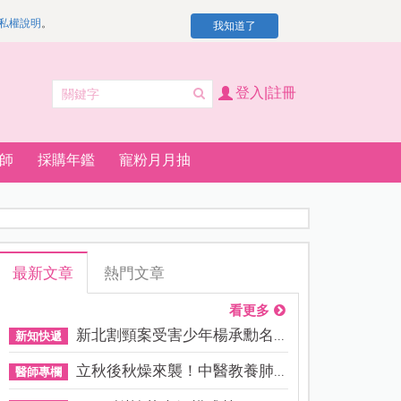
私權說明
。
我知道了
登入|註冊
師
採購年鑑
寵粉月月抽
最新文章
熱門文章
看更多
新北割頸案受害少年楊承勳名...
新知快遞
立秋後秋燥來襲！中醫教養肺...
醫師專欄