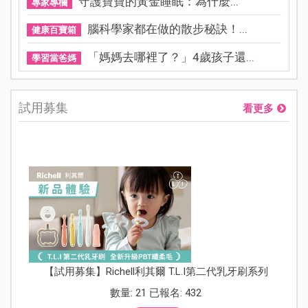
守護寶寶的黃金睡眠：為什麼...
專家專欄
腦科學家都在做的散步秘訣！...
健康百寶箱
「媽媽去哪裡了？」4歲孩子還...
學習當爸媽
試用募集
看更多
【試用募集】Richell利其爾 T.L.I第二代乳牙刷系列
數量: 21 已報名: 432