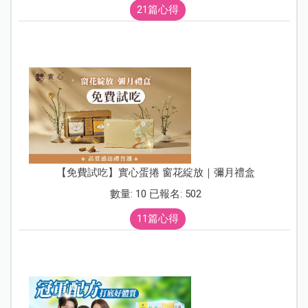
21篇心得
【免費試吃】實心蛋捲 窗花綻放｜彌月禮盒
數量: 10 已報名: 502
11篇心得