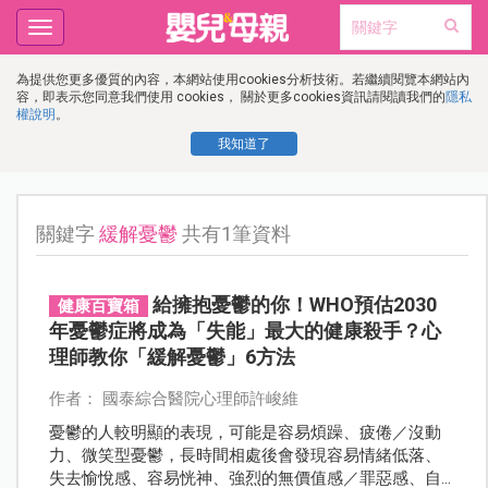
Toggle
navigation
為提供您更多優質的內容，本網站使用cookies分析技術。若繼續閱覽本網站內
容，即表示您同意我們使用 cookies， 關於更多cookies資訊請閱讀我們的
隱私
權說明
。
我知道了
關鍵字
緩解憂鬱
共有1筆資料
給擁抱憂鬱的你！WHO預估2030
健康百寶箱
年憂鬱症將成為「失能」最大的健康殺手？心
理師教你「緩解憂鬱」6方法
作者： 國泰綜合醫院心理師許峻維
憂鬱的人較明顯的表現，可能是容易煩躁、疲倦／沒動
力、微笑型憂鬱，長時間相處後會發現容易情緒低落、
失去愉悅感、容易恍神、強烈的無價值感／罪惡感、自