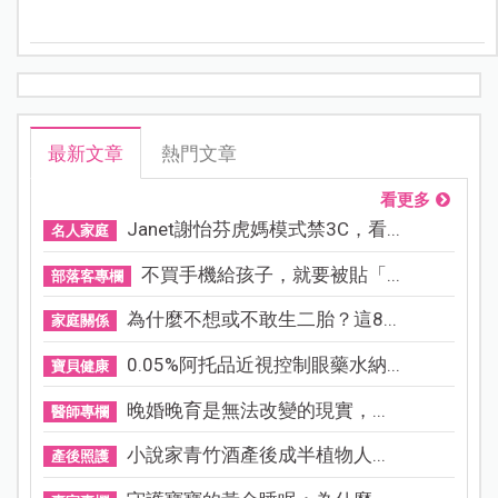
傷／自殺想法，伴隨食慾、睡眠品質的下降。
最新文章
熱門文章
看更多
Janet謝怡芬虎媽模式禁3C，看...
名人家庭
不買手機給孩子，就要被貼「...
部落客專欄
為什麼不想或不敢生二胎？這8...
家庭關係
0.05%阿托品近視控制眼藥水納...
寶貝健康
晚婚晚育是無法改變的現實，...
醫師專欄
小說家青竹酒產後成半植物人...
產後照護