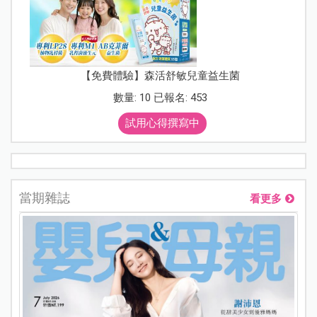
【免費體驗】森活舒敏兒童益生菌
數量: 10 已報名: 453
試用心得撰寫中
當期雜誌
看更多