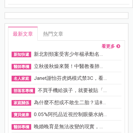
最新文章
熱門文章
看更多
新北割頸案受害少年楊承勳名...
新知快遞
立秋後秋燥來襲！中醫教養肺...
醫師專欄
Janet謝怡芬虎媽模式禁3C，看...
名人家庭
不買手機給孩子，就要被貼「...
部落客專欄
為什麼不想或不敢生二胎？這8...
家庭關係
0.05%阿托品近視控制眼藥水納...
寶貝健康
晚婚晚育是無法改變的現實，...
醫師專欄