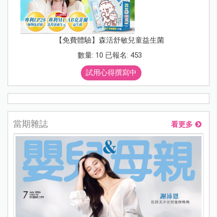
【免費體驗】森活舒敏兒童益生菌
數量: 10 已報名: 453
試用心得撰寫中
當期雜誌
看更多