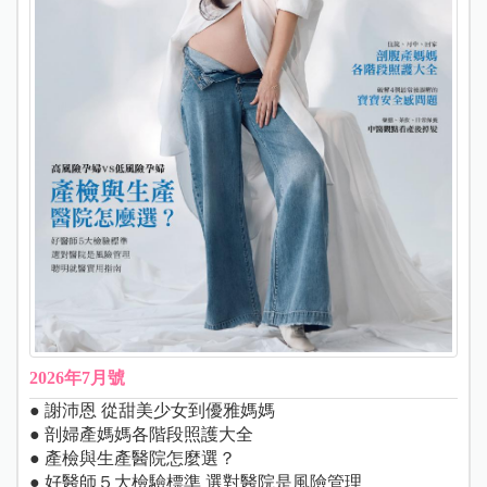
2026年7月號
● 謝沛恩 從甜美少女到優雅媽媽
● 剖婦產媽媽各階段照護大全
● 產檢與生產醫院怎麼選？
● 好醫師５大檢驗標準 選對醫院是風險管理