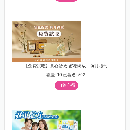
【免費試吃】實心蛋捲 窗花綻放｜彌月禮盒
數量: 10 已報名: 502
11篇心得