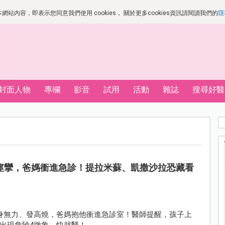
站內容，即表示您同意我們使用 cookies， 關於更多cookies資訊請閱讀我們的
隱
封面人物
專欄
影音
試用
活動
雜誌
搜尋好醫
痙攣，爸媽衝進急診！提拉米蘇、凱撒沙拉恐藏看
身無力、發高燒，爸媽抱他衝進急診室！醫師提醒，孩子上
出現危險4徵象，快就醫！