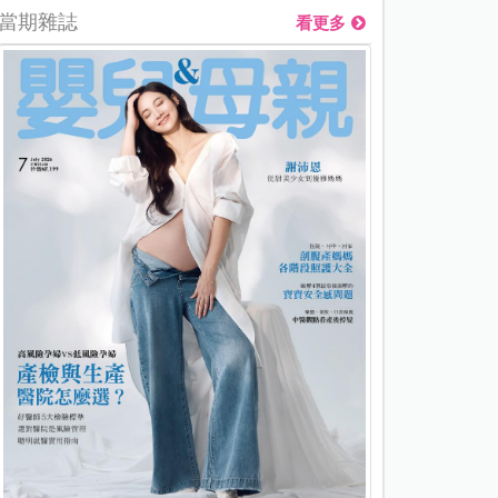
當期雜誌
看更多