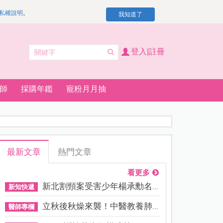
私權說明
。
我知道了
登入|註冊
師
採購年鑑
寵粉月月抽
最新文章
熱門文章
看更多
新北割頸案受害少年楊承勳名...
新知快遞
立秋後秋燥來襲！中醫教養肺...
醫師專欄