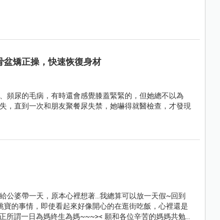
骨盆矯正操，快速恢復身材
、頻尿的毛病，有時還會感覺膝蓋緊緊的，但她總不以為
失，直到一次和朋友聚餐尿失禁，她嚇得就醫檢查，才發現
公婆帶一天，原本心裡想著...我總算可以放一天假~回到
小跳寶的事情，即使看起來好像開心的在逛街吃飯，心裡還是
』，正所謂一日為媽終生為媽~~~>< 願和各位辛苦的媽媽共勉