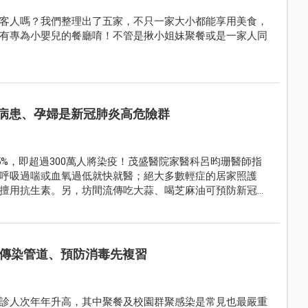
客人嗎？我們整理出了五家，不只一家大小都能享用美食，
有專為小嬰兒的餐廳唷！不管是揪小姐妹聚餐或是一家人同
病患、孕婦是新冠肺炎高危險群
5%，即超過300萬人將染疫！茂盛醫院家醫科呂昀珊醫師指
呼吸過喘或血氧過低就快就醫；絕大多數輕症的居家照護
擅用抗生素。另，坊間流傳吃大蒜、喝芝麻油可預防新冠病
，跟維生素B、C、D同樣視為輔助品。至於，中國傳出上公
勿觸口鼻才是王道。
傳染管道、預防消毒先複習
診人次年年升高，其中聚餐及校園群聚感染是常見也最嚴重