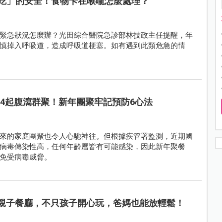
吃」的安全！食物卡在喉嚨怎麼處理？
緊急狀況怎麼辦？光田綜合醫院急診部林技政主任提醒，年
慎掉入呼吸道，造成呼吸道梗塞。如有遇到此類危急的情
64起腹瀉群聚！新年團聚牢記預防6心法
來的家庭團聚也令人心馳神往。但根據疾管署監測，近期國
病毒傳染性高，任何年齡層皆有可能感染，因此新年聚餐
免受病毒威脅。
間親子餐廳，不只孩子開心玩，爸媽也能放輕鬆！