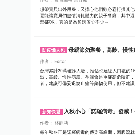
想帶寶貝出外用餐，又擔心他們歡必霸打擾其他
還能讓寶貝們盡情消耗體力的親子餐廳，其中還
樂都OK，真的是為爸媽省心不少～
母親節勿聚餐，高齡、慢性
防疫懶人包
作者： Editor
台灣累計20萬確診人數，推估恐達總人口數的1
出，高齡、慢性病患、孕婦會是重症高危險群，
者，建議可備妥退燒止痛等藥物使用，但不建議
毒則是欠缺實証的說法，此為提高免疫力的食材
廁的染疫事件，應是環境污染所致，徹底洗手、
入秋小心「諾羅病毒」發威！
新知快遞
作者： 林靜莉
每年秋冬正是諾羅病毒的傳染高峰期，因腹瀉就