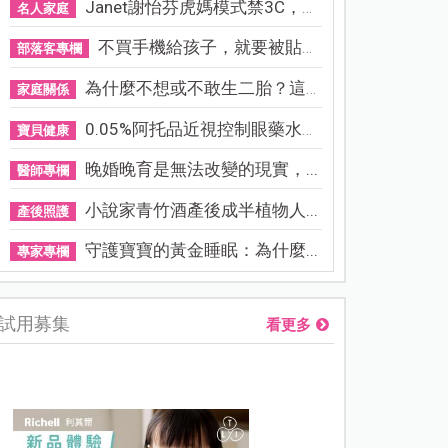
Janet謝怡芬虎媽模式禁3C，看...
名人家庭
不買手機給孩子，就要被貼「...
部落客專欄
為什麼不想或不敢生二胎？這8...
家庭關係
0.05%阿托品近視控制眼藥水納...
寶貝健康
晚婚晚育是無法改變的現實，...
醫師專欄
小說家青竹酒產後成半植物人...
產後照護
守護寶寶的黃金睡眠：為什麼...
專家專欄
試用募集
看更多