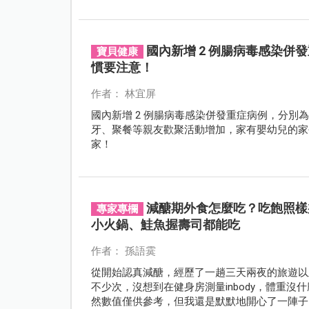
國內新增 2 例腸病毒感染
寶貝健康
慣要注意！
作者： 林宜屏
國內新增 2 例腸病毒感染併發重症病例，分別為
牙、聚餐等親友歡聚活動增加，家有嬰幼兒的家
家！
減醣期外食怎麼吃？吃飽照樣
專家專欄
小火鍋、鮭魚握壽司都能吃
作者： 孫語霙
從開始認真減醣，經歷了一趟三天兩夜的旅遊以
不少次，沒想到在健身房測量inbody，體重沒什
然數值僅供參考，但我還是默默地開心了一陣子