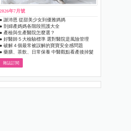
2026年7月號
● 謝沛恩 從甜美少女到優雅媽媽
● 剖婦產媽媽各階段照護大全
● 產檢與生產醫院怎麼選？
● 好醫師５大檢驗標準 選對醫院是風險管理
● 破解４個最常被誤解的寶寶安全感問題
● 藥膳、茶飲、日常保養 中醫觀點看產後掉髮
雜誌訂閱