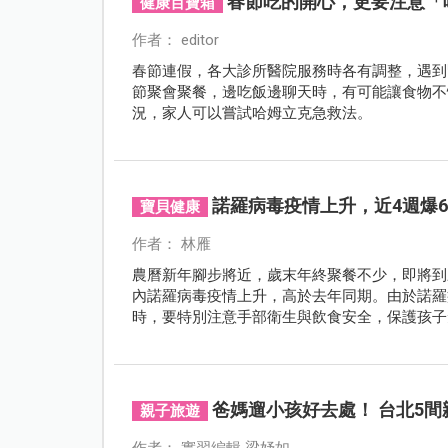
春節吃的開心，更要注意「
健康百寶箱
作者： editor
春節連假，各大診所醫院服務時各有調整，遇到
節聚會聚餐，邊吃飯邊聊天時，有可能讓食物不
況，家人可以嘗試哈姆立克急救法。
諾羅病毒疫情上升，近4週爆
寶貝健康
作者： 林雁
農曆新年腳步將近，歲末年終聚餐不少，即將到
內諾羅病毒疫情上升，高於去年同期。由於諾羅
時，要特別注意手部衛生與飲食安全，保護孩子
爸媽遛小孩好去處！ 台北5
親子旅遊
作者： 實習編輯 梁妤如