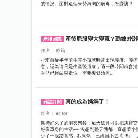
的情況。面對這個來勢洶洶的病毒，怎麼防？
產後屁股變大變寬？勤練3招
產後照護
作者： 戴筠
小琪自從半年前生完小孩就時常出現腰痠、腰痛
意，認為這只是生產後遺症，過一段時間就會消
骨盆已經嚴重走位，需要復健治療…
真的成為媽媽了！
雜誌訂閱
作者： editor
期待好久了的朋友聚餐，這天總算可以把跳寶交給
好像單身的生活~~ 沒想到整天我都一直想著
少了一股踏實感... 我果然『已經回不去惹!!!!