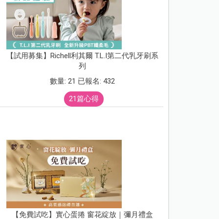
【試用募集】Richell利其爾 T.L.I第二代乳牙刷系
列
數量: 21 已報名: 432
21篇心得
【免費試吃】實心蛋捲 窗花綻放｜彌月禮盒