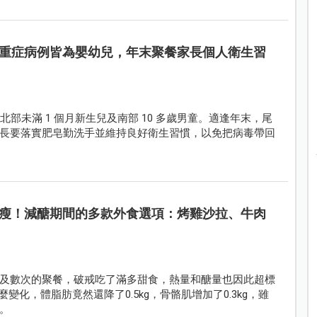
併發重症病例皆為嬰幼兒，年末聚餐家長個人衛生習
北部未滿 1 個月新生兒及南部 10 多歲男童。適逢年末，尾
長要落實肥皂勤洗手並維持良好衛生習慣，以免把病毒帶回
瘦！減醣期間的多款外食選項：烤雞沙拉、牛肉
及數次的聚餐，破戒吃了滿多甜食，熱量和醣量也因此超標
麼變化，體脂肪竟然還降了0.5kg，骨骼肌增加了0.3kg，雖
。