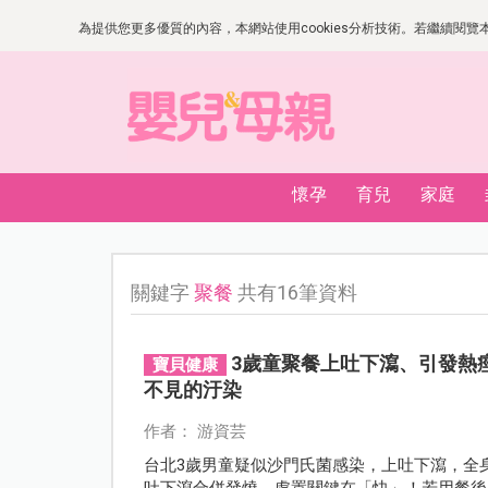
為提供您更多優質的內容，本網站使用cookies分析技術。若繼續閱覽本網
懷孕
育兒
家庭
關鍵字
聚餐
共有16筆資料
3歲童聚餐上吐下瀉、引發熱
寶貝健康
不見的汙染
作者： 游資芸
台北3歲男童疑似沙門氏菌感染，上吐下瀉，全
吐下瀉合併發燒，處置關鍵在「快」！若用餐後