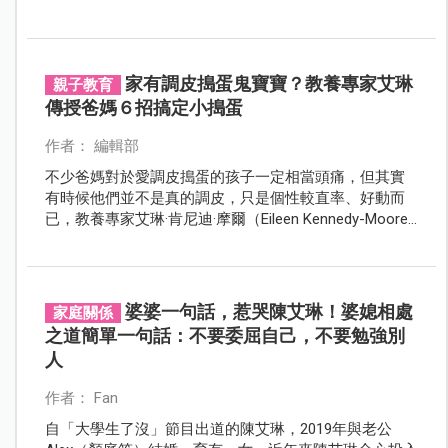
媽媽後，不一定只能犧牲自己，而是有機會重新找到人
生方向，也重新看見，自己其實比想像中更有力量。
家有調皮搗蛋鬼寶寶？教養專家艾琳
親子教育
傳授爸媽６招搞定小搗蛋
作者： 編輯部
不少爸媽對於愛調皮搗蛋的孩子一定相當頭痛，但其實
有時候他們並不是真的調皮，只是個性較直率、好動而
已，教養專家艾琳·肯尼迪·摩爾（Eileen Kennedy-Moore,
Ph.D.）提供爸爸媽媽６招對付調皮搗蛋鬼寶寶的方式，
讓孩子從此不再讓人傷腦筋。
婆婆一句話，惹哭陳艾琳！婆媳相處
家庭關係
之道簡單一句話：不要委屈自己，不要勉強別
人
作者： Fan
自「大學生了沒」節目出道的陳艾琳，2019年與老公