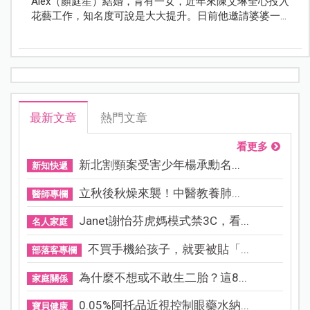
Alex（顏庭笙）結婚，育有一女，近年來陳艾琳全心投入
花藝工作，知名度可說是大大提升。日前他邀請婆婆一
起錄製YouTube影片，一邊插花一邊分享婆媳相處之道，
婆婆一句「不要委屈自己，不要勉強別人」的發言，和
為了他們一家三口而搬出去住的作為，讓陳艾琳瞬間紅
了眼眶。
最新文章
熱門文章
看更多
新北割頸案受害少年楊承勳名...
新知快遞
立秋後秋燥來襲！中醫教養肺...
醫師專欄
Janet謝怡芬虎媽模式禁3C，看...
名人家庭
不買手機給孩子，就要被貼「...
部落客專欄
為什麼不想或不敢生二胎？這8...
家庭關係
0.05%阿托品近視控制眼藥水納...
寶貝健康