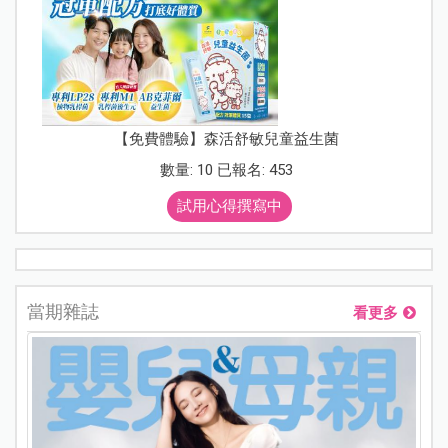
【免費體驗】森活舒敏兒童益生菌
數量: 10 已報名: 453
試用心得撰寫中
當期雜誌
看更多