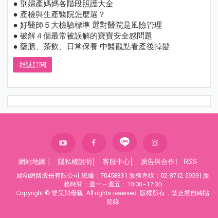
● 剖婦產媽媽各階段照護大全
● 產檢與生產醫院怎麼選？
● 好醫師５大檢驗標準 選對醫院是風險管理
● 破解４個最常被誤解的寶寶安全感問題
● 藥膳、茶飲、日常保養 中醫觀點看產後掉髮
雜誌訂閱
網站地圖
│
隱私權說明
│
客服中心
│
廣告與合作
|
RSS
婦幼網路股份有限公司 統編：70458331 服務專線：02-8712-5959 | 服
務時間：週一～週五：10:00~17:30
Copyright © 嬰兒與母親. All rights reserved. 版權所有，禁止擅自轉貼
節錄