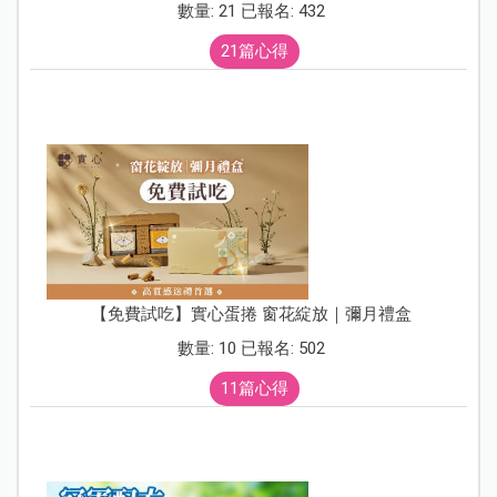
數量: 21 已報名: 432
21篇心得
【免費試吃】實心蛋捲 窗花綻放｜彌月禮盒
數量: 10 已報名: 502
11篇心得