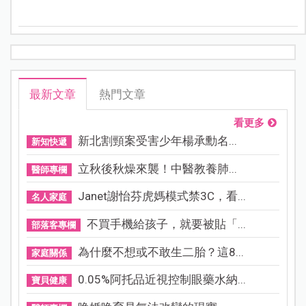
時都走過備孕的長夜，經歷過希望和失落的反覆循環，
最後在生殖醫學的幫助下，收到生命中最珍貴的一份禮
物。
最新文章
熱門文章
看更多
新北割頸案受害少年楊承勳名...
新知快遞
立秋後秋燥來襲！中醫教養肺...
醫師專欄
Janet謝怡芬虎媽模式禁3C，看...
名人家庭
不買手機給孩子，就要被貼「...
部落客專欄
為什麼不想或不敢生二胎？這8...
家庭關係
0.05%阿托品近視控制眼藥水納...
寶貝健康