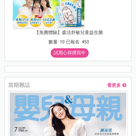
【免費體驗】森活舒敏兒童益生菌
數量: 10 已報名: 453
試用心得撰寫中
當期雜誌
看更多