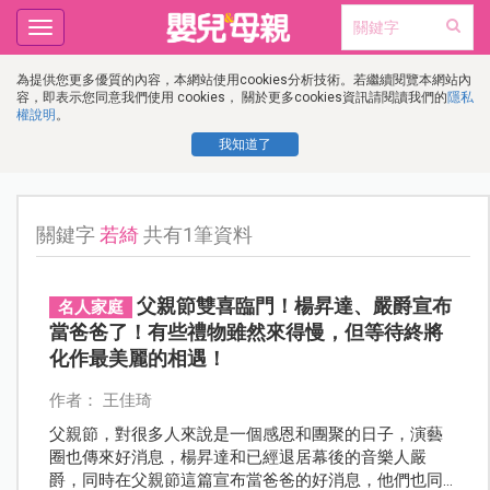
Toggle
navigation
為提供您更多優質的內容，本網站使用cookies分析技術。若繼續閱覽本網站內
容，即表示您同意我們使用 cookies， 關於更多cookies資訊請閱讀我們的
隱私
權說明
。
我知道了
關鍵字
若綺
共有1筆資料
父親節雙喜臨門！楊昇達、嚴爵宣布
名人家庭
當爸爸了！有些禮物雖然來得慢，但等待終將
化作最美麗的相遇！
作者： 王佳琦
父親節，對很多人來說是一個感恩和團聚的日子，演藝
圈也傳來好消息，楊昇達和已經退居幕後的音樂人嚴
爵，同時在父親節這篇宣布當爸爸的好消息，他們也同