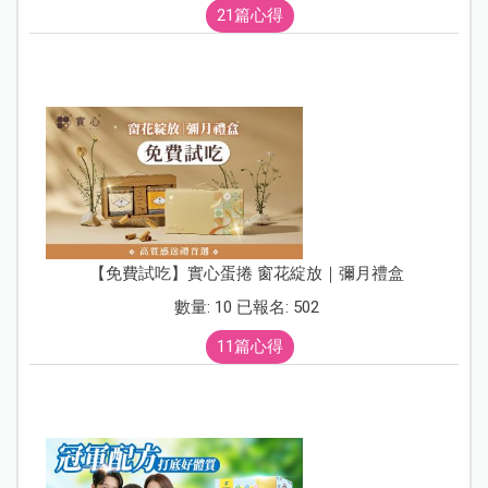
21篇心得
【免費試吃】實心蛋捲 窗花綻放｜彌月禮盒
數量: 10 已報名: 502
11篇心得