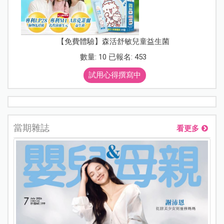
【免費體驗】森活舒敏兒童益生菌
數量: 10 已報名: 453
試用心得撰寫中
當期雜誌
看更多