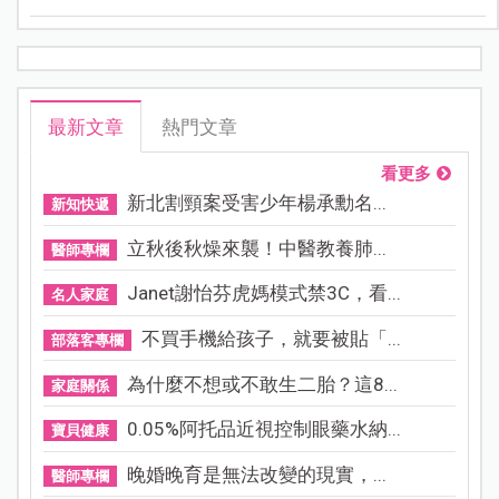
最新文章
熱門文章
看更多
新北割頸案受害少年楊承勳名...
新知快遞
立秋後秋燥來襲！中醫教養肺...
醫師專欄
Janet謝怡芬虎媽模式禁3C，看...
名人家庭
不買手機給孩子，就要被貼「...
部落客專欄
為什麼不想或不敢生二胎？這8...
家庭關係
0.05%阿托品近視控制眼藥水納...
寶貝健康
晚婚晚育是無法改變的現實，...
醫師專欄