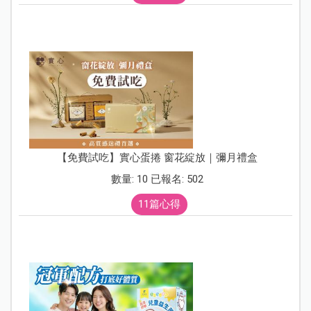
【免費試吃】實心蛋捲 窗花綻放｜彌月禮盒
數量: 10 已報名: 502
11篇心得