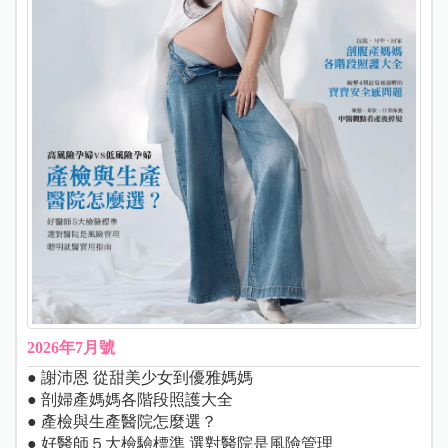
2026年7月號
● 謝沛恩 從甜美少女到優雅媽媽
● 剖婦產媽媽各階段照護大全
● 產檢與生產醫院怎麼選？
● 好醫師５大檢驗標準 選對醫院是風險管理