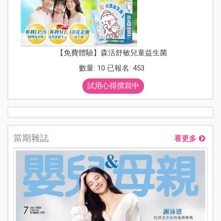
【免費體驗】森活舒敏兒童益生菌
數量: 10 已報名: 453
試用心得撰寫中
當期雜誌
看更多