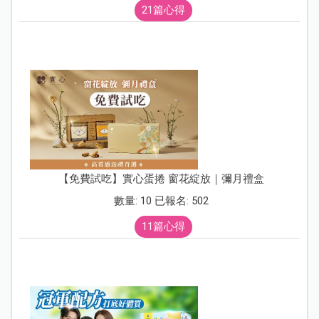
21篇心得
【免費試吃】實心蛋捲 窗花綻放｜彌月禮盒
數量: 10 已報名: 502
11篇心得