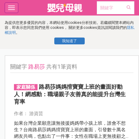
Toggle
navigation
為提供您更多優質的內容，本網站使用cookies分析技術。若繼續閱覽本網站內
容，即表示您同意我們使用 cookies， 關於更多cookies資訊請閱讀我們的
隱私
權說明
。
我知道了
關鍵字
路易莎
共有1筆資料
路易莎媽媽揹寶寶上班的畫面好動
家庭關係
人！網感動：職場親子友善真的能提升台灣生
育率
作者： 游資芸
如果台灣企業願意讓無後援媽媽帶小孩上班，誰會不想
生？台南路易莎媽媽揹寶寶上班的畫面，引發數十萬名
網友共鳴，也點出了一件事：女性在職場上更無後顧之