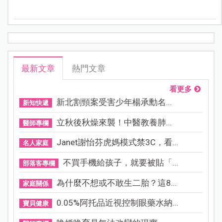
媽們只能在這兩難中不斷取捨? 別擔心，Nuna為爸媽設
想每一步，全新推出的《IXXA swiv輕量碳纖維橫移推
車》，從材質、操控到貼心細節設計，處處為日常所需
量身打造，讓爸媽更輕鬆應對各種外出情境，從容自在
展現優雅育兒。
最新文章
熱門文章
看更多
新北割頸案受害少年楊承勳名...
新知快遞
立秋後秋燥來襲！中醫教養肺...
醫師專欄
Janet謝怡芬虎媽模式禁3C，看...
名人家庭
不買手機給孩子，就要被貼「...
部落客專欄
為什麼不想或不敢生二胎？這8...
家庭關係
0.05%阿托品近視控制眼藥水納...
寶貝健康