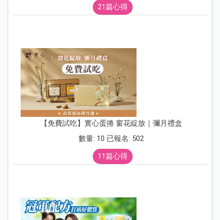
21篇心得
【免費試吃】實心蛋捲 窗花綻放｜彌月禮盒
數量: 10 已報名: 502
11篇心得