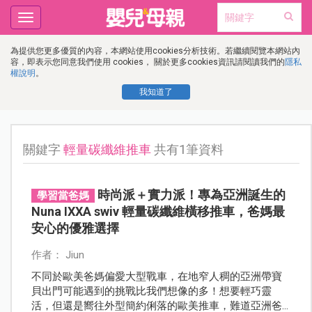
Toggle
navigation
為提供您更多優質的內容，本網站使用cookies分析技術。若繼續閱覽本網站內
容，即表示您同意我們使用 cookies， 關於更多cookies資訊請閱讀我們的
隱私
權說明
。
我知道了
關鍵字
輕量碳纖維推車
共有1筆資料
時尚派＋實力派！專為亞洲誕生的
學習當爸媽
Nuna IXXA swiv 輕量碳纖維橫移推車，爸媽最
安心的優雅選擇
作者： Jiun
不同於歐美爸媽偏愛大型戰車，在地窄人稠的亞洲帶寶
貝出門可能遇到的挑戰比我們想像的多！想要輕巧靈
活，但還是嚮往外型簡約俐落的歐美推車，難道亞洲爸