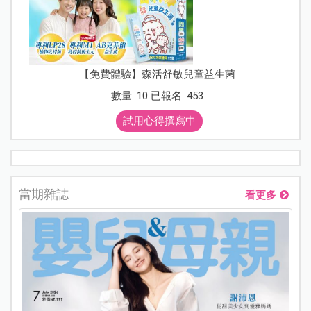
【免費體驗】森活舒敏兒童益生菌
數量: 10 已報名: 453
試用心得撰寫中
當期雜誌
看更多