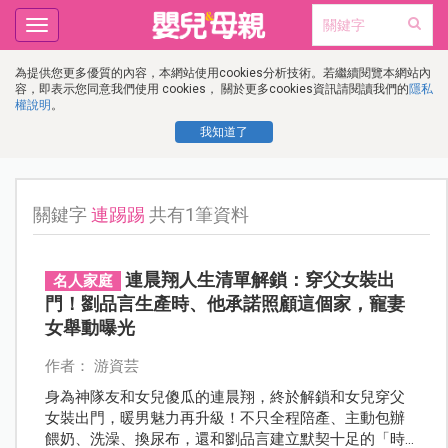
Toggle
navigation
為提供您更多優質的內容，本網站使用cookies分析技術。若繼續閱覽本網站內
容，即表示您同意我們使用 cookies， 關於更多cookies資訊請閱讀我們的
隱私
權說明
。
我知道了
關鍵字
連踢踢
共有1筆資料
連晨翔人生清單解鎖：穿父女裝出
名人家庭
門！劉品言生產時、他承諾照顧這個家，寵妻
女舉動曝光
作者： 游資芸
身為神隊友和女兒傻瓜的連晨翔，終於解鎖和女兒穿父
女裝出門，暖男魅力再升級！不只全程陪產、主動包辦
餵奶、洗澡、換尿布，還和劉品言建立默契十足的「時