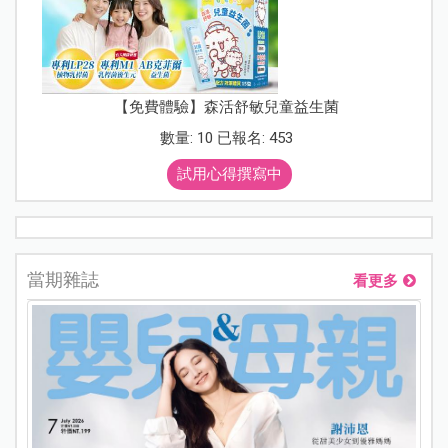
【免費體驗】森活舒敏兒童益生菌
數量: 10 已報名: 453
試用心得撰寫中
當期雜誌
看更多