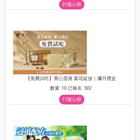
21篇心得
【免費試吃】實心蛋捲 窗花綻放｜彌月禮盒
數量: 10 已報名: 502
11篇心得