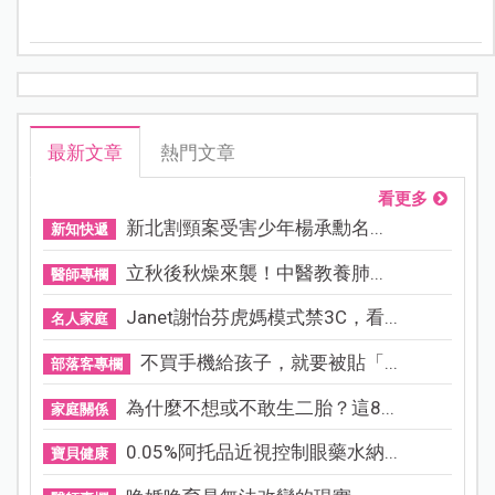
間交錯制」照顧女兒，讓不少網友直呼：「根本是模範
爸爸！」
最新文章
熱門文章
看更多
新北割頸案受害少年楊承勳名...
新知快遞
立秋後秋燥來襲！中醫教養肺...
醫師專欄
Janet謝怡芬虎媽模式禁3C，看...
名人家庭
不買手機給孩子，就要被貼「...
部落客專欄
為什麼不想或不敢生二胎？這8...
家庭關係
0.05%阿托品近視控制眼藥水納...
寶貝健康