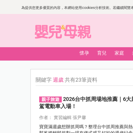
為提供您更多優質的內容，本網站使用cookies分析技術。若繼續閱覽本網
懷孕
育兒
家庭
關鍵字
週歲
共有23筆資料
2026台中抓周場地推薦｜6
親子旅遊
駕電動車入場！
作者： 實習編輯 張尹馨
寶寶滿週歲想辦抓周嗎？整理台中抓周推薦與熱
幫爸媽輕鬆規劃一場有儀式感又好拍的週歲紀念