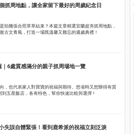
這6個抓周地點，讓全家留下最好的周歲紀念日
是拍幾張合照草草結束？本篇文章精選宜蘭超夯抓周地點，
復古文青風，打造一場既溫馨又難忘的週歲典禮！
推薦｜6處質感滿分的親子抓周場地一覽
向，也代表家人對寶寶的祝福與期待。想省時又想辦得有質
到五星飯店，各有特色，幫你快速比較與選擇 !
迷你小失誤自體緊張！看到鹿希派的祝福立刻泛淚