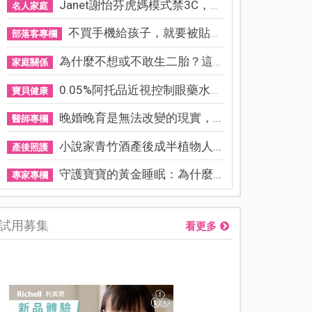
Janet謝怡芬虎媽模式禁3C，看...
名人家庭
不買手機給孩子，就要被貼「...
部落客專欄
為什麼不想或不敢生二胎？這8...
家庭關係
0.05%阿托品近視控制眼藥水納...
寶貝健康
晚婚晚育是無法改變的現實，...
醫師專欄
小說家青竹酒產後成半植物人...
產後照護
守護寶寶的黃金睡眠：為什麼...
專家專欄
試用募集
看更多