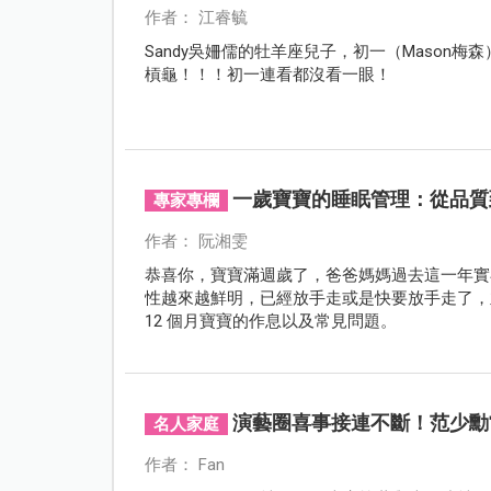
作者： 江睿毓
Sandy吳姍儒的牡羊座兒子，初一（Mason梅
槓龜！！！初一連看都沒看一眼！
一歲寶寶的睡眠管理：從品質
專家專欄
作者： 阮湘雯
恭喜你，寶寶滿週歲了，爸爸媽媽過去這一年實
性越來越鮮明，已經放手走或是快要放手走了，
12 個月寶寶的作息以及常見問題。
演藝圈喜事接連不斷！范少勳
名人家庭
作者： Fan