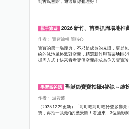
到古風會館，通通幫你整理好！
2026 新竹、苗栗抓周場地
親子旅遊
作者： 實習編輯 簡楷心
寶寶的第一場慶典，不只是成長的見證，更是包
紛的泳池風格派對空間，精選新竹與苗栗地區6
抓周方式！快來看看哪個空間能成為你與寶寶珍
聖誕節寶寶拍攝4祕訣～裝扮
學習當爸媽
作者： 游資芸
（2025.12.29更新）「叮叮噹叮叮噹鈴聲
寶，再拍一張最Q的應景照！看過來，3位攝影