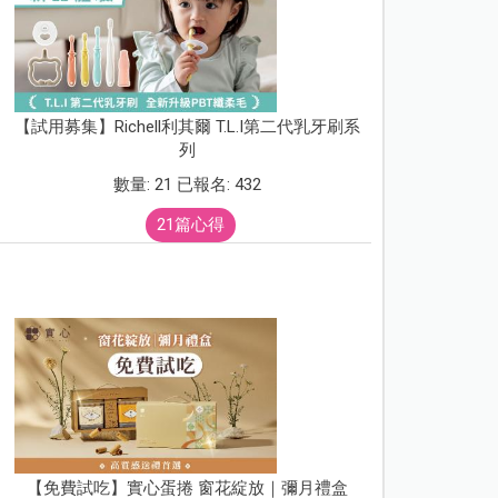
【試用募集】Richell利其爾 T.L.I第二代乳牙刷系
列
數量: 21 已報名: 432
21篇心得
【免費試吃】實心蛋捲 窗花綻放｜彌月禮盒