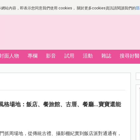
站內容，即表示您同意我們使用 cookies， 關於更多cookies資訊請閱讀我們的
隱
封面人物
專欄
影音
試用
活動
雜誌
搜尋好醫
大風格場地：飯店、餐旅館、古厝、餐廳...寶寶還能
門抓周場地，從傳統古禮、攝影棚紀實到飯店派對通通有，
。