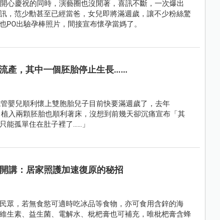
人開心慶祝的同時，演藝圈也沒閒著，喜訊不斷，一次爆出
訊，范少勳甚至已經當爸，女兒即將滿週歲，讓不少粉絲驚
也PO出驗孕棒照片，間接宣布懷孕當媽了。
流產，其中一個胚胎停止生長……
行試管嬰兒順利懷上雙胞胎兒子目前快要滿週歲了，去年
功，植入兩顆胚胎也順利著床，沒想到前幾天卻沉痛宣布「其
只能孤單住在肚子裡了……」
師開講：居家照護加速復原的秘招
民眾，若無食慾可適時吃冰品等食物，亦可食用含鋅的海
維生素、益生菌、電解水、枇杷膏也可補充，唯枇杷膏含蜂