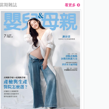
當期雜誌
看更多