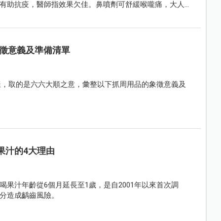
有助抗疫，醫師指效果欠佳。鼻噴劑可舒緩喉嚨痛，大人、
。最後，呂醫師說，輕症民眾在家運動有助提升體力，但要
康。
徵意義及準備清單
8樣，取的是六六大順之意，彙整以下抓周用品的象徵意義及
果汁的4大理由
果汁年齡從6個月延長至1歲，是自2001年以來首次調
分造成齲齒風險。