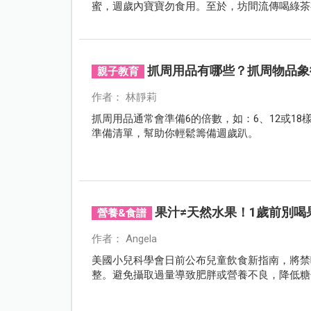
蜜，週歲內寶寶勿食用。至於，坊間流傳喝綠茶
小孩皆可適時使用，至於幫小孩拍背則有助咳痰
監控血氧變化。做好居家照護，有助儘快恢復健
抓周用品有哪些？抓周物品象
親子教育
作者： 林靜莉
抓周用品通常會準備6的倍數，如：6、12或1
準備清單，幫助你輕鬆籌備週歲趴。
果汁≠天然水果！1歲前別喝
營養&食譜
作者： Angela
美國小兒科學會日前公布兒童飲食新指南，將禁喝
整。避免攝取過量導致肥胖或營養不良，降低糖