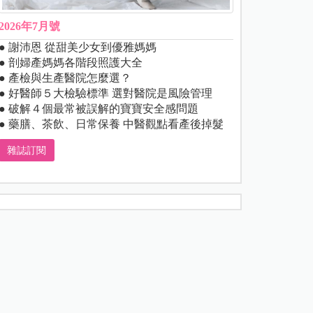
2026年7月號
● 謝沛恩 從甜美少女到優雅媽媽
● 剖婦產媽媽各階段照護大全
● 產檢與生產醫院怎麼選？
● 好醫師５大檢驗標準 選對醫院是風險管理
● 破解４個最常被誤解的寶寶安全感問題
● 藥膳、茶飲、日常保養 中醫觀點看產後掉髮
雜誌訂閱