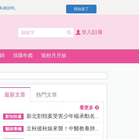
私權說明
。
我知道了
登入|註冊
師
採購年鑑
寵粉月月抽
最新文章
熱門文章
看更多
新北割頸案受害少年楊承勳名...
新知快遞
立秋後秋燥來襲！中醫教養肺...
醫師專欄