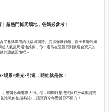
推薦｜超熱門抓周場地，爸媽必參考！
含了爸媽滿滿的祝福與期待。從溫馨攝影館、親子餐廳到繽
間超人氣抓周場地推薦，你一定能在這裡找到最適合寶貝的
藏的週歲回憶吧～
×場景×燈光×引逗，萌娃就是你！
多響亮～」聖誕歌曲響徹大街小巷，瞬間好想把寶貝打扮成聖誕寶
師爸比教你拍攝4祕訣，讓寶寶今年聖誕節不留白！