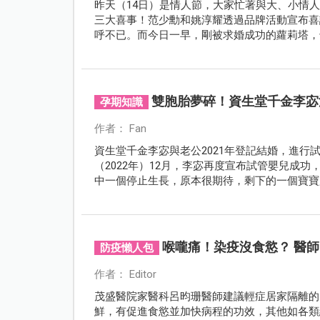
昨天（14日）是情人節，大家忙著與大、小情
三大喜事！范少勳和姚淳耀透過品牌活動宣布喜
呼不已。而今日一早，剛被求婚成功的蘿莉塔，
雙胞胎夢碎！資生堂千金李宓
孕期知識
作者： Fan
資生堂千金李宓與老公2021年登記結婚，進
（2022年）12月，李宓再度宣布試管嬰兒成
中一個停止生長，原本很期待，剩下的一個寶寶
喉嚨痛！染疫沒食慾？ 醫
防疫懶人包
作者： Editor
茂盛醫院家醫科呂昀珊醫師建議輕症居家隔離的
鮮，有促進食慾並加快病程的功效，其他如各類