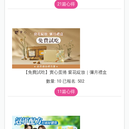
21篇心得
【免費試吃】實心蛋捲 窗花綻放｜彌月禮盒
數量: 10 已報名: 502
11篇心得