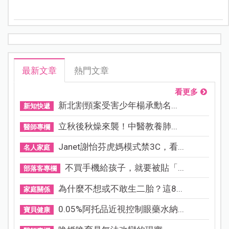
最新文章
熱門文章
看更多
新北割頸案受害少年楊承勳名...
新知快遞
立秋後秋燥來襲！中醫教養肺...
醫師專欄
Janet謝怡芬虎媽模式禁3C，看...
名人家庭
不買手機給孩子，就要被貼「...
部落客專欄
為什麼不想或不敢生二胎？這8...
家庭關係
0.05%阿托品近視控制眼藥水納...
寶貝健康