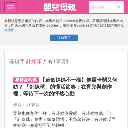
Toggle
navigation
為提供您更多優質的內容，本網站使用cookies分析技術。若繼續閱覽本網站內
容，即表示您同意我們使用 cookies， 關於更多cookies資訊請閱讀我們的
隱私
權說明
。
我知道了
關鍵字
針線球
共有1筆資料
【這個媽媽不一樣】偶爾卡關又何
學習當爸媽
妨？ 「針線球」的慢活節奏：在育兒與創作
裡，等待下一次的怦然心動
作者： 江睿毓
育兒也像創作一樣，有時候沒靈感、有時候撞牆。但
「針線球」創辦人家蓁體悟，不急著解決，有時候反而
會等到一個意想不到的轉機。