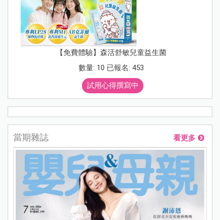
【免費體驗】森活舒敏兒童益生菌
數量: 10 已報名: 453
試用心得撰寫中
當期雜誌
看更多