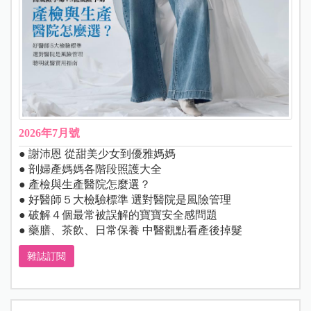
2026年7月號
● 謝沛恩 從甜美少女到優雅媽媽
● 剖婦產媽媽各階段照護大全
● 產檢與生產醫院怎麼選？
● 好醫師５大檢驗標準 選對醫院是風險管理
● 破解４個最常被誤解的寶寶安全感問題
● 藥膳、茶飲、日常保養 中醫觀點看產後掉髮
雜誌訂閱