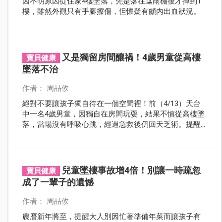
因不明原因從住家4樓墜落，先是落在遮雨棚後才掉到1
樓，雖然外觀只有手腳擦傷，但懷疑有顱內出血狀況。
又是獨留房間釀禍！4歲男童從高樓
寶貝健康
墜落不治
作者： 周品攸
絕對不要讓孩子獨自待在一個空間裡！前（4/13）天台
中一名4歲男童，因獨自在房間玩耍，結果不慎從高樓墜
落，當場沒有呼吸心跳，經過急救後仍回天乏術。提醒
家長一定要記住防墜「1不4要」的口訣，防止憾事發
生。
兒童墜樓事故增4倍！別讓一時疏忽
寶貝健康
成了一輩子的遺憾
作者： 周品攸
農曆新年將至，提醒大人別因忙著準備年菜而讓孩子有