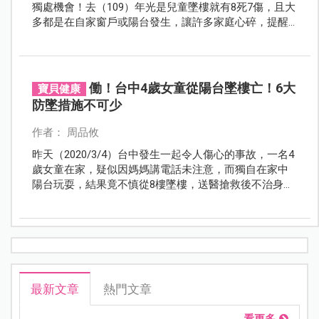
獨處機會！去（109）年光是兒童墜樓就有8死7傷，且大
多都是在自家窗戶或陽台發生，讓許多家庭心碎，提醒
家長一定要記住防墜「1不4要」的口訣，防止憾事發
生。
働！台中4歲女童從陽台墜樓亡！6大
寶貝健康
防墜措施不可少
作者： 周品攸
昨天（2020/3/4）台中發生一起令人傷心的事故，一名4
歲女童在家，疑似因媽媽講電話未注意，而獨自在家中
陽台玩耍，結果竟不慎從8樓墜樓，送醫搶救後不治身
亡...
最新文章
熱門文章
看更多