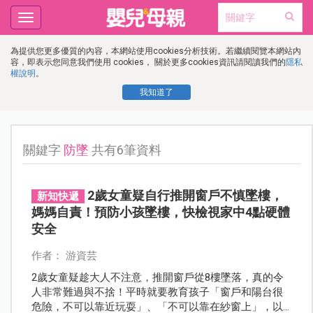
Toggle
navigation
為提供您更多優質的內容，本網站使用cookies分析技術。若繼續閱覽本網站內
容，即表示您同意我們使用 cookies， 關於更多cookies資訊請閱讀我們的
隱私
權說明
。
我知道了
關鍵字
防墜
共有6筆資料
2歲女童疑自行推開窗戶不慎墜樓，
新知快遞
媽媽自責！預防小孩墜樓，快檢視家中4點硬體
安全
作者： 游資芸
2歲女童疑趁大人不注意，推開窗戶從8樓墜落，真的令
人非常難過與不捨！平時就要教育孩子「窗戶和陽台很
危險，不可以靠近玩耍」、「不可以靠在紗窗上」，以