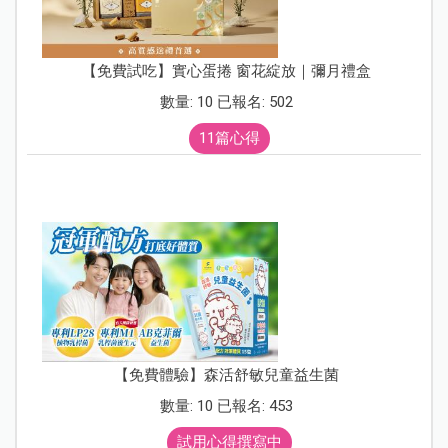
【免費試吃】實心蛋捲 窗花綻放｜彌月禮盒
數量: 10 已報名: 502
11篇心得
【免費體驗】森活舒敏兒童益生菌
數量: 10 已報名: 453
試用心得撰寫中