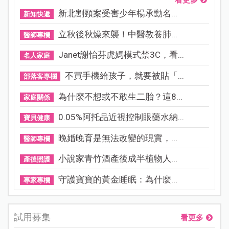
新北割頸案受害少年楊承勳名...
新知快遞
立秋後秋燥來襲！中醫教養肺...
醫師專欄
Janet謝怡芬虎媽模式禁3C，看...
名人家庭
不買手機給孩子，就要被貼「...
部落客專欄
為什麼不想或不敢生二胎？這8...
家庭關係
0.05%阿托品近視控制眼藥水納...
寶貝健康
晚婚晚育是無法改變的現實，...
醫師專欄
小說家青竹酒產後成半植物人...
產後照護
守護寶寶的黃金睡眠：為什麼...
專家專欄
試用募集
看更多