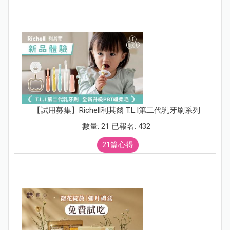
【試用募集】Richell利其爾 T.L.I第二代乳牙刷系列
數量: 21 已報名: 432
21篇心得