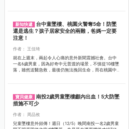
免造成不可挽回的遺憾。
台中童墜樓、桃園火警奪5命！防墜
新知快遞
還是逃生？孩子居家安全的兩難，爸媽一定要
注意！
作者： 王佳琦
就在上週末，兩起令人心痛的意外新聞震撼社會。台中
一名6歲男童，因為好奇中元普渡的場景，不慎從10樓墜
落，雖然送醫急救，最後仍無法挽回生命，而在桃園中
壢，一場清晨的大火，奪走了一名母親和四名年幼孩子
的性命，當時一家人被困在裝有鐵窗的住家裡，來不及
逃出火場。這些悲劇都發生在「最安全的地方」，卻因
為防護與逃生之間的矛盾，釀成無法挽回的結果，到底
南投2歲男童墜樓顱內出血！5大防墜
寶貝健康
該優先防墜？還是該確保逃生？爸媽該如何兼顧，才能
措施不可少
真正守護孩子的安全？
作者： 周品攸
兒童墜樓意外頻傳！週日（12/5）晚間南投一名2歲男童