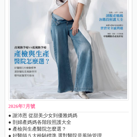
2026年7月號
● 謝沛恩 從甜美少女到優雅媽媽
● 剖婦產媽媽各階段照護大全
● 產檢與生產醫院怎麼選？
● 好醫師５大檢驗標準 選對醫院是風險管理