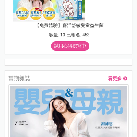
【免費體驗】森活舒敏兒童益生菌
數量: 10 已報名: 453
試用心得撰寫中
當期雜誌
看更多