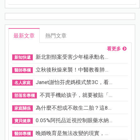
進而影響腸胃道消化、睡眠、甚至是心血管不適；因此
初夏養生的重點在於「清熱養心安神」。
最新文章
熱門文章
看更多
新北割頸案受害少年楊承勳名...
新知快遞
立秋後秋燥來襲！中醫教養肺...
醫師專欄
Janet謝怡芬虎媽模式禁3C，看...
名人家庭
不買手機給孩子，就要被貼「...
部落客專欄
為什麼不想或不敢生二胎？這8...
家庭關係
0.05%阿托品近視控制眼藥水納...
寶貝健康
晚婚晚育是無法改變的現實，...
醫師專欄