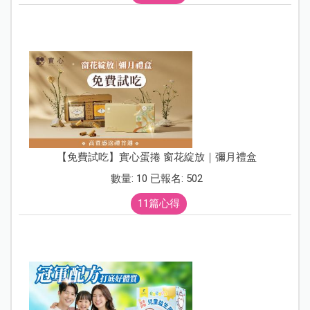
【免費試吃】實心蛋捲 窗花綻放｜彌月禮盒
數量: 10 已報名: 502
11篇心得