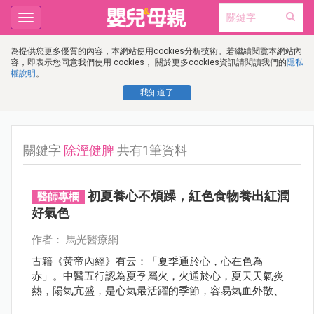
Toggle
navigation
為提供您更多優質的內容，本網站使用cookies分析技術。若繼續閱覽本網站內
容，即表示您同意我們使用 cookies， 關於更多cookies資訊請閱讀我們的
隱私
權說明
。
我知道了
關鍵字
除溼健脾
共有1筆資料
初夏養心不煩躁，紅色食物養出紅潤
醫師專欄
好氣色
作者： 馬光醫療網
古籍《黃帝內經》有云：「夏季通於心，心在色為
赤」。中醫五行認為夏季屬火，火通於心，夏天天氣炎
熱，陽氣亢盛，是心氣最活躍的季節，容易氣血外散、
流汗較多，造成心臟負擔加重、情緒波動、煩躁不安，